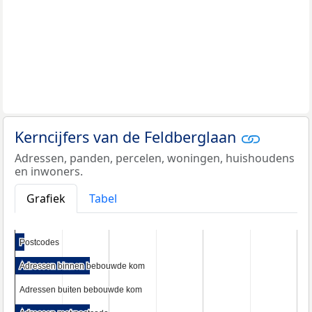
Kerncijfers van de Feldberglaan
Adressen, panden, percelen, woningen, huishoudens
en inwoners.
Grafiek
Tabel
Postcodes
Postcodes
Adressen binnen bebouwde kom
Adressen binnen bebouwde kom
Adressen buiten bebouwde kom
Adressen buiten bebouwde kom