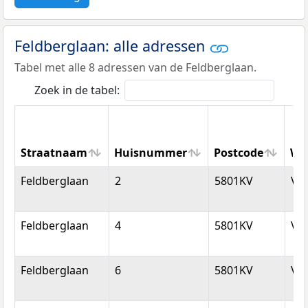
Feldberglaan: alle adressen
Tabel met alle 8 adressen van de Feldberglaan.
Zoek in de tabel:
Straatnaam
Huisnummer
Postcode
Wo
Straatnaam
Huisnummer
Postcode
Wo
Feldberglaan
2
5801KV
Ve
Feldberglaan
4
5801KV
Ve
Feldberglaan
6
5801KV
Ve