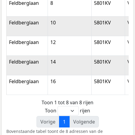
Feldberglaan
8
5801KV
Ve
Feldberglaan
10
5801KV
Ve
Feldberglaan
12
5801KV
Ve
Feldberglaan
14
5801KV
Ve
Feldberglaan
16
5801KV
Ve
Toon 1 tot 8 van 8 rijen
Toon
rijen
Vorige
1
Volgende
Bovenstaande tabel toont de 8 adressen van de