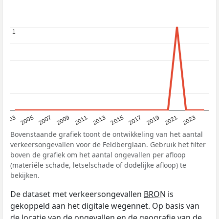
1
1
2017
2023
2007
2013
2019
2003
2009
2015
2021
2005
2011
Bovenstaande grafiek toont de ontwikkeling van het aantal
verkeersongevallen voor de Feldberglaan. Gebruik het filter
boven de grafiek om het aantal ongevallen per afloop
(materiële schade, letselschade of dodelijke afloop) te
bekijken.
De dataset met verkeersongevallen
BRON
is
gekoppeld aan het digitale wegennet. Op basis van
de locatie van de ongevallen en de geografie van de