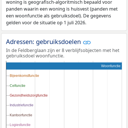
woning is geografisch-algoritmisch bepaald voor
panden waarin een woning is huisvest (panden met
een woonfunctie als gebruiksdoel). De gegevens
gelden voor de situatie op 1 juli 2026.
Adressen: gebruiksdoelen
In de Feldberglaan zijn er 8 verblijfsobjecten met het
gebruiksdoel woonfunctie.
Woonfunctie
Bijeenkomstfunctie
Bijeenkomstfunctie
Celfunctie
Celfunctie
Gezondheidszorgfunctie
Gezondheidszorgfunctie
Industriefunctie
Industriefunctie
Kantoorfunctie
Kantoorfunctie
Logiesfunctie
Logiesfunctie