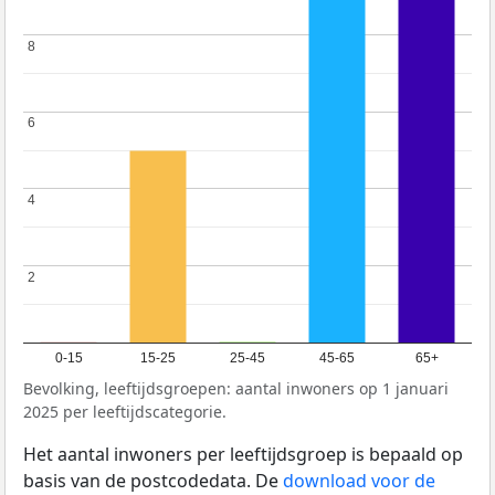
8
8
6
6
4
4
2
2
0-15
15-25
25-45
45-65
65+
Bevolking, leeftijdsgroepen: aantal inwoners op 1 januari
2025 per leeftijdscategorie.
Het aantal inwoners per leeftijdsgroep is bepaald op
basis van de postcodedata. De
download voor de