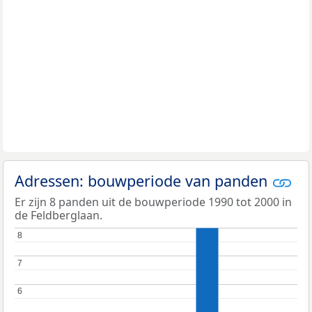
Adressen: bouwperiode van panden
Er zijn 8 panden uit de bouwperiode 1990 tot 2000 in
de Feldberglaan.
8
8
7
7
6
6