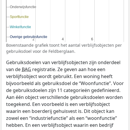
Onderwijsfunctie
Onderwijsfunctie
Sportfunctie
Sportfunctie
Winkelfunctie
Winkelfunctie
Overige gebruiksfunctie
Overige gebruiksfunctie
2
2
4
4
6
6
Bovenstaande grafiek toont het aantal verblijfsobjecten per
gebruiksdoel voor de Feldberglaan.
Gebruiksdoelen van verblijfsobjecten zijn onderdeel
van de
BAG
registratie. Ze geven aan hoe een
verblijfsobject wordt gebruikt. Een woning heeft
bijvoorbeeld als gebruiksdoel de “Woonfunctie”. Voor
de gebruiksdoelen zijn 11 categorieën gedefinieerd.
Aan één object verschillende gebruiksdoelen worden
toegekend. Een voorbeeld is een verblijfsobject
waarin een boerderij gehuisvest is. Dit object kan
zowel een “industriefunctie” als een “woonfunctie”
hebben. En een verblijfsobject waarin een bedrijf