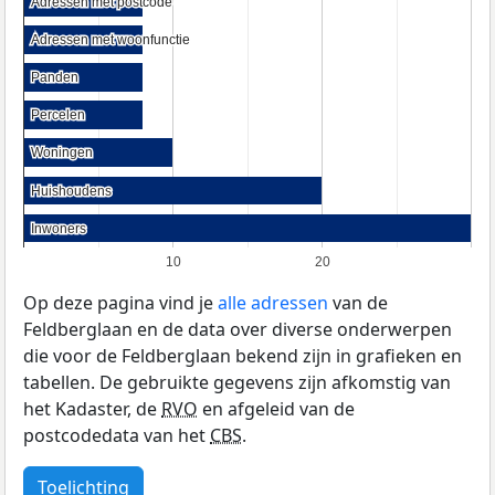
Adressen met postcode
Adressen met postcode
Adressen met woonfunctie
Adressen met woonfunctie
Panden
Panden
Percelen
Percelen
Woningen
Woningen
Huishoudens
Huishoudens
Inwoners
Inwoners
10
20
Op deze pagina vind je
alle adressen
van de
Feldberglaan en de data over diverse onderwerpen
die voor de Feldberglaan bekend zijn in grafieken en
tabellen. De gebruikte gegevens zijn afkomstig van
het Kadaster, de
RVO
en afgeleid van de
postcodedata van het
CBS
.
Toelichting