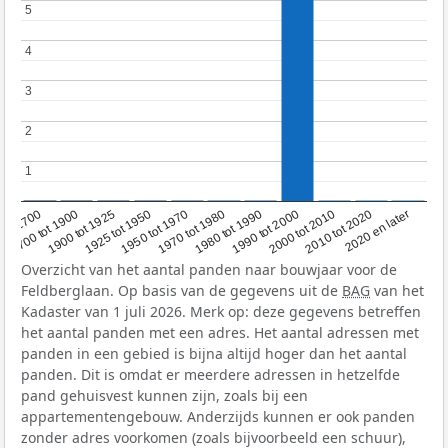
5
5
4
4
3
3
2
2
1
1
1950 tot 1970
1990 tot 2000
1900 tot 1925
2020 en later
1970 tot 1980
oor 1700
2000 tot 2010
1925 tot 1950
1980 tot 1990
1700 tot 1900
2010 tot 2020
Overzicht van het aantal panden naar bouwjaar voor de
Feldberglaan. Op basis van de gegevens uit de
BAG
van het
Kadaster van 1 juli 2026. Merk op: deze gegevens betreffen
het aantal panden met een adres. Het aantal adressen met
panden in een gebied is bijna altijd hoger dan het aantal
panden. Dit is omdat er meerdere adressen in hetzelfde
pand gehuisvest kunnen zijn, zoals bij een
appartementengebouw. Anderzijds kunnen er ook panden
zonder adres voorkomen (zoals bijvoorbeeld een schuur),