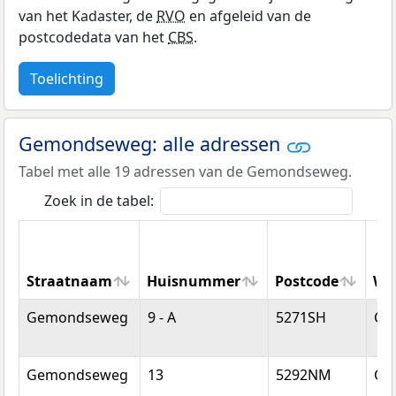
van het Kadaster, de
RVO
en afgeleid van de
postcodedata van het
CBS
.
Toelichting
Gemondseweg: alle adressen
Tabel met alle 19 adressen van de Gemondseweg.
Zoek in de tabel:
Straatnaam
Huisnummer
Postcode
Wo
Straatnaam
Huisnummer
Postcode
Wo
Gemondseweg
9 - A
5271SH
Ge
Gemondseweg
13
5292NM
Ge