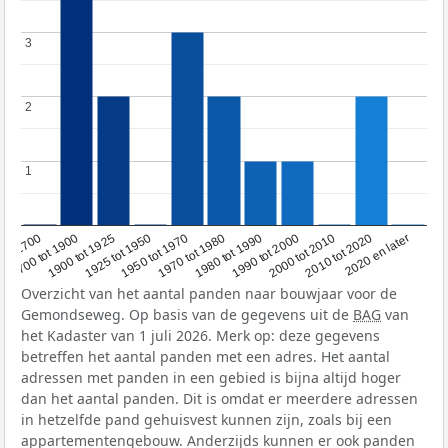
3
3
2
2
1
1
1950 tot 1970
1990 tot 2000
1900 tot 1925
2020 en later
1970 tot 1980
oor 1700
2000 tot 2010
1925 tot 1950
1980 tot 1990
1700 tot 1900
2010 tot 2020
Overzicht van het aantal panden naar bouwjaar voor de
Gemondseweg. Op basis van de gegevens uit de
BAG
van
het Kadaster van 1 juli 2026. Merk op: deze gegevens
betreffen het aantal panden met een adres. Het aantal
adressen met panden in een gebied is bijna altijd hoger
dan het aantal panden. Dit is omdat er meerdere adressen
in hetzelfde pand gehuisvest kunnen zijn, zoals bij een
appartementengebouw. Anderzijds kunnen er ook panden