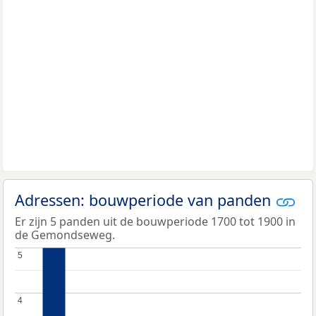
Adressen: bouwperiode van panden
Er zijn 5 panden uit de bouwperiode 1700 tot 1900 in
de Gemondseweg.
5
5
4
4