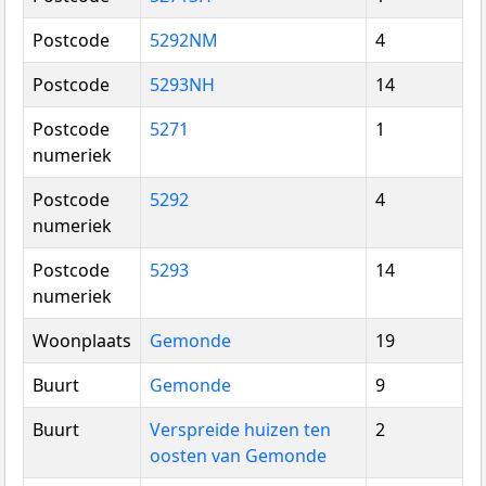
Postcode
5292NM
4
Postcode
5293NH
14
Postcode
5271
1
numeriek
Postcode
5292
4
numeriek
Postcode
5293
14
numeriek
Woonplaats
Gemonde
19
Buurt
Gemonde
9
Buurt
Verspreide huizen ten
2
oosten van Gemonde