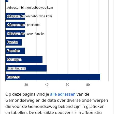
Adressen binnen bebouwde kom
Adressen binnen bebouwde kom
Adressen buiten bebouwde kom
Adressen buiten bebouwde kom
Adressen met postcode
Adressen met postcode
Adressen met woonfunctie
Adressen met woonfunctie
Panden
Panden
Percelen
Percelen
Woningen
Woningen
Huishoudens
Huishoudens
Inwoners
Inwoners
20
40
60
80
Op deze pagina vind je
alle adressen
van de
Gemondseweg en de data over diverse onderwerpen
die voor de Gemondseweg bekend zijn in grafieken
en tabellen. De gebruikte gegevens zijn afkomstig