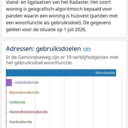
stand- en ligplaatsen van het Kadaster. Het soort
woning is geografisch-algoritmisch bepaald voor
panden waarin een woning is huisvest (panden met
een woonfunctie als gebruiksdoel). De gegevens
gelden voor de situatie op 1 juli 2026.
Adressen: gebruiksdoelen
In de Gemondseweg zijn er 19 verblijfsobjecten met
het gebruiksdoel woonfunctie.
Woonfunctie
Industriefunctie
Industriefunctie
Bijeenkomstfunctie
Bijeenkomstfunctie
Celfunctie
Celfunctie
Gezondheidszorgfunctie
Gezondheidszorgfunctie
Kantoorfunctie
Kantoorfunctie