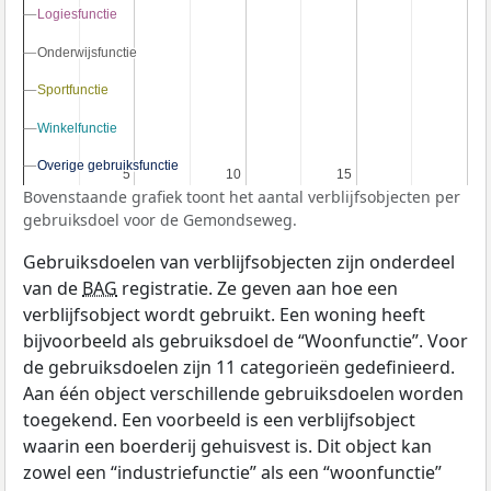
Logiesfunctie
Logiesfunctie
Onderwijsfunctie
Onderwijsfunctie
Sportfunctie
Sportfunctie
Winkelfunctie
Winkelfunctie
Overige gebruiksfunctie
Overige gebruiksfunctie
5
5
10
10
15
15
Bovenstaande grafiek toont het aantal verblijfsobjecten per
gebruiksdoel voor de Gemondseweg.
Gebruiksdoelen van verblijfsobjecten zijn onderdeel
van de
BAG
registratie. Ze geven aan hoe een
verblijfsobject wordt gebruikt. Een woning heeft
bijvoorbeeld als gebruiksdoel de “Woonfunctie”. Voor
de gebruiksdoelen zijn 11 categorieën gedefinieerd.
Aan één object verschillende gebruiksdoelen worden
toegekend. Een voorbeeld is een verblijfsobject
waarin een boerderij gehuisvest is. Dit object kan
zowel een “industriefunctie” als een “woonfunctie”