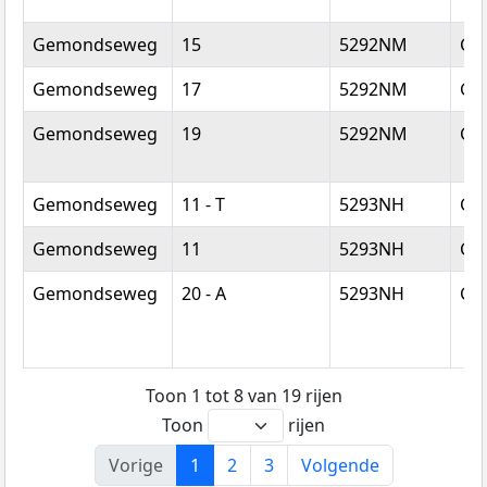
Gemondseweg
15
5292NM
Ge
Gemondseweg
17
5292NM
Ge
Gemondseweg
19
5292NM
Ge
Gemondseweg
11 - T
5293NH
Ge
Gemondseweg
11
5293NH
Ge
Gemondseweg
20 - A
5293NH
Ge
Toon 1 tot 8 van 19 rijen
Toon
rijen
Vorige
1
2
3
Volgende