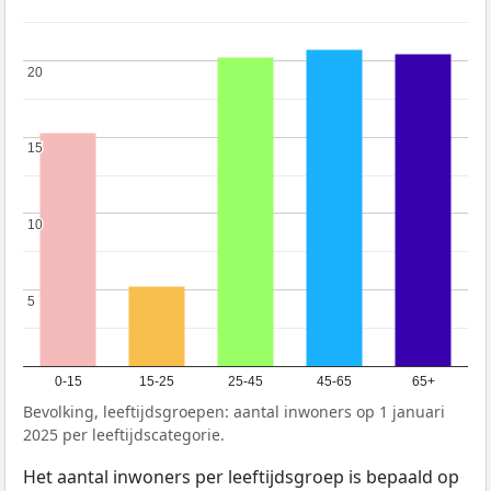
20
20
15
15
10
10
5
5
0-15
15-25
25-45
45-65
65+
Bevolking, leeftijdsgroepen: aantal inwoners op 1 januari
2025 per leeftijdscategorie.
Het aantal inwoners per leeftijdsgroep is bepaald op