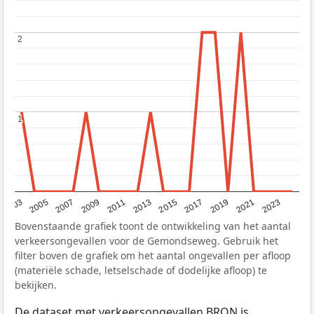
2
2
1
1
2017
2023
2007
2013
2019
2003
2009
2015
2021
2005
2011
Bovenstaande grafiek toont de ontwikkeling van het aantal
verkeersongevallen voor de Gemondseweg. Gebruik het
filter boven de grafiek om het aantal ongevallen per afloop
(materiële schade, letselschade of dodelijke afloop) te
bekijken.
De dataset met verkeersongevallen
BRON
is