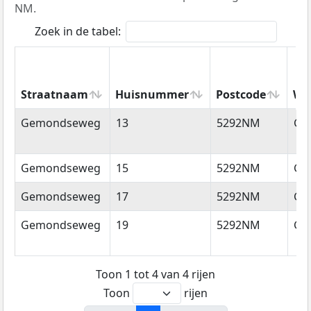
NM.
Zoek in de tabel:
Straatnaam
Huisnummer
Postcode
Wo
Straatnaam
Huisnummer
Postcode
Wo
Gemondseweg
13
5292NM
Ge
Gemondseweg
15
5292NM
Ge
Gemondseweg
17
5292NM
Ge
Gemondseweg
19
5292NM
Ge
Toon 1 tot 4 van 4 rijen
Toon
rijen