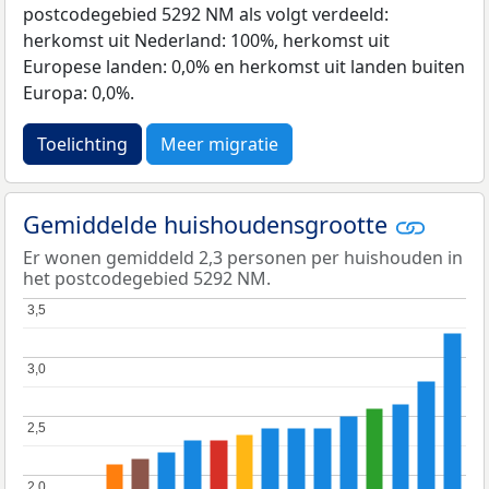
postcodegebied 5292 NM als volgt verdeeld:
herkomst uit Nederland: 100%, herkomst uit
Europese landen: 0,0% en herkomst uit landen buiten
Europa: 0,0%.
Toelichting
Meer migratie
Gemiddelde huishoudensgrootte
Er wonen gemiddeld 2,3 personen per huishouden in
het postcodegebied 5292 NM.
3,5
3,5
3,0
3,0
2,5
2,5
2,0
2,0