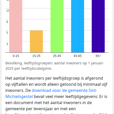
10
10
8
8
5
5
3
3
0-15
15-25
25-45
45-65
65+
Bevolking, leeftijdsgroepen: aantal inwoners op 1 januari
2025 per leeftijdscategorie.
Het aantal inwoners per leeftijdsgroep is afgerond
op vijftallen en wordt alleen getoond bij minimaal vijf
inwoners. De
download voor de gemeente Sint-
Michielsgestel
bevat veel meer leeftijdgegevens: Er is
een document met het aantal inwoners in de
gemeente per levensjaar en met een