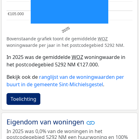
€105.000
€105.000
2025
Bovenstaande grafiek toont de gemiddelde
WOZ
woningwaarde per jaar in het postcodegebied 5292 NM.
In 2025 was de gemiddelde
WOZ
woningwaarde in
het postcodegebied 5292 NM €127.000.
Bekijk ook de
ranglijst van de woningwaarden per
buurt in de gemeente Sint-Michielsgestel
.
Toelichting
Eigendom van woningen
In 2025 was 0,0% van de woningen in het
postcodegebied 5292 NM een huurwoning en 100%