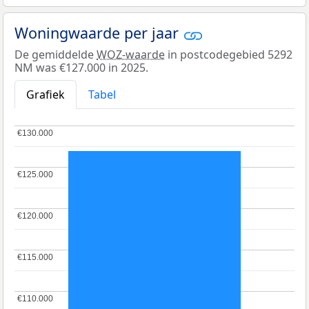
Woningwaarde per jaar
De gemiddelde
WOZ-waarde
in postcodegebied 5292
NM was €127.000 in 2025.
Grafiek
Tabel
€130.000
€130.000
€125.000
€125.000
€120.000
€120.000
€115.000
€115.000
€110.000
€110.000