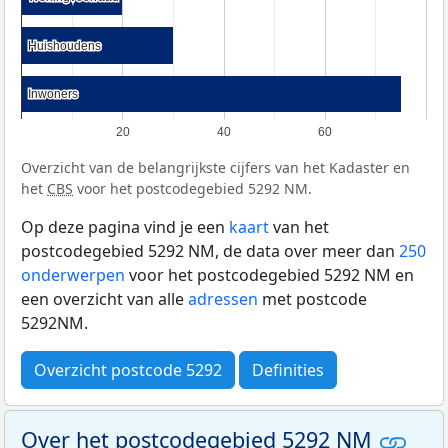
Huishoudens
Huishoudens
Inwoners
Inwoners
20
40
60
Overzicht van de belangrijkste cijfers van het Kadaster en
het
CBS
voor het postcodegebied 5292 NM.
Op deze pagina vind je een
kaart
van het
postcodegebied 5292 NM, de data over meer dan
250
onderwerpen
voor het postcodegebied 5292 NM en
een overzicht van alle
adressen
met postcode
5292NM.
Overzicht postcode 5292
Definities
Over het postcodegebied 5292 NM