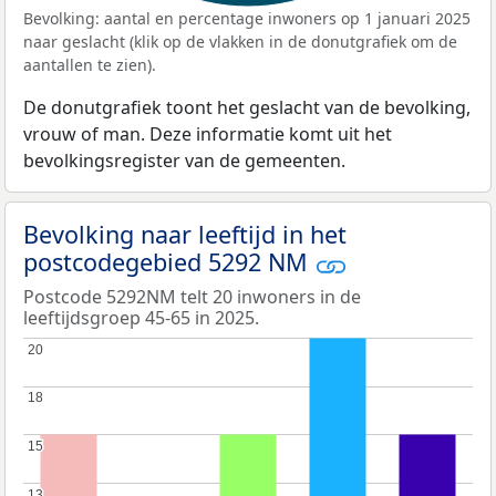
Bevolking: aantal en percentage inwoners op 1 januari 2025
naar geslacht (klik op de vlakken in de donutgrafiek om de
aantallen te zien).
De donutgrafiek toont het geslacht van de bevolking,
vrouw of man. Deze informatie komt uit het
bevolkingsregister van de gemeenten.
Bevolking naar leeftijd in het
postcodegebied 5292 NM
Postcode 5292NM telt 20 inwoners in de
leeftijdsgroep 45-65 in 2025.
20
20
18
18
15
15
13
13