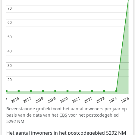
70
70
60
60
50
50
40
40
30
30
20
20
2015
2016
2017
2018
2019
2020
2021
2022
2023
2024
2025
Bovenstaande grafiek toont het aantal inwoners per jaar op
basis van de data van het
CBS
voor het postcodegebied
5292 NM.
Het aantal inwoners in het postcodegebied 5292 NM