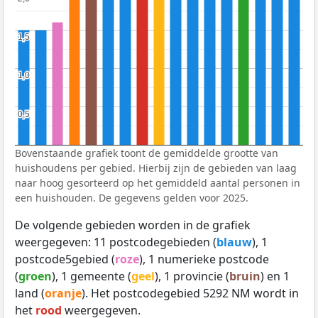
1,5
1,5
1,0
1,0
0,5
0,5
Bovenstaande grafiek toont de gemiddelde grootte van
huishoudens per gebied. Hierbij zijn de gebieden van laag
naar hoog gesorteerd op het gemiddeld aantal personen in
een huishouden. De gegevens gelden voor 2025.
De volgende gebieden worden in de grafiek
weergegeven: 11 postcodegebieden (
blauw
), 1
postcode5gebied (
roze
), 1 numerieke postcode
(
groen
), 1 gemeente (
geel
), 1 provincie (
bruin
) en 1
land (
oranje
). Het postcodegebied 5292 NM wordt in
het
rood
weergegeven.