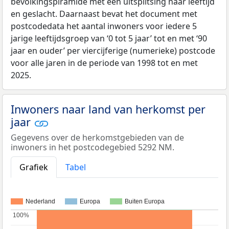
bevolkingspiramide met een uitsplitsing naar leeftijd
en geslacht. Daarnaast bevat het document met
postcodedata het aantal inwoners voor iedere 5
jarige leeftijdsgroep van ‘0 tot 5 jaar’ tot en met ‘90
jaar en ouder’ per viercijferige (numerieke) postcode
voor alle jaren in de periode van 1998 tot en met
2025.
Inwoners naar land van herkomst per
jaar
Gegevens over de herkomstgebieden van de
inwoners in het postcodegebied 5292 NM.
Grafiek
Tabel
Nederland
Europa
Buiten Europa
100%
100%