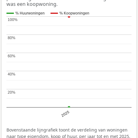
was een koopwoning.
% Huurwoningen
% Koopwoningen
100%
100%
80%
80%
60%
60%
40%
40%
20%
20%
2025
Bovenstaande lijngrafiek toont de verdeling van woningen
naar type eigendom, koop of huur, per jaar tot en met 2025.