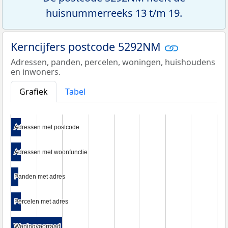
huisnummerreeks 13 t/m 19.
Kerncijfers postcode 5292NM
Adressen, panden, percelen, woningen, huishoudens
en inwoners.
Grafiek
Tabel
Adressen met postcode
Adressen met postcode
Adressen met woonfunctie
Adressen met woonfunctie
Panden met adres
Panden met adres
Percelen met adres
Percelen met adres
Woningvoorraad
Woningvoorraad