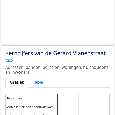
Kerncijfers van de Gerard Vianenstraat
Adressen, panden, percelen, woningen, huishoudens
en inwoners.
Grafiek
Tabel
Postcodes
Postcodes
Adressen binnen bebouwde kom
Adressen binnen bebouwde kom