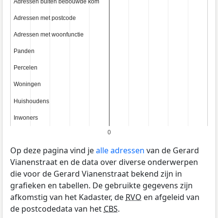
Adressen buiten bebouwde kom
Adressen buiten bebouwde kom
Adressen met postcode
Adressen met postcode
Adressen met woonfunctie
Adressen met woonfunctie
Panden
Panden
Percelen
Percelen
Woningen
Woningen
Huishoudens
Huishoudens
Inwoners
Inwoners
0
Op deze pagina vind je
alle adressen
van de Gerard
Vianenstraat en de data over diverse onderwerpen
die voor de Gerard Vianenstraat bekend zijn in
grafieken en tabellen. De gebruikte gegevens zijn
afkomstig van het Kadaster, de
RVO
en afgeleid van
de postcodedata van het
CBS
.