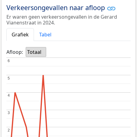
Verkeersongevallen naar afloop
Er waren geen verkeersongevallen in de Gerard
Vianenstraat in 2024.
Grafiek
Tabel
Afloop:
Totaal
6
6
5
5
4
4
3
3
2
2