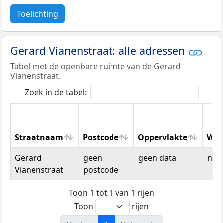
Toelichting
Gerard Vianenstraat: alle adressen
Tabel met de openbare ruimte van de Gerard
Vianenstraat.
Zoek in de tabel:
Straatnaam
Postcode
Oppervlakte
Won
Straatnaam
Postcode
Oppervlakte
Won
Gerard
geen
geen data
n.v.t
Vianenstraat
postcode
Toon 1 tot 1 van 1 rijen
Toon
rijen