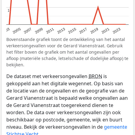
1
1
2017
2023
2007
2013
2019
2003
2009
2015
2021
2005
2011
Bovenstaande grafiek toont de ontwikkeling van het aantal
verkeersongevallen voor de Gerard Vianenstraat. Gebruik
het filter boven de grafiek om het aantal ongevallen per
afloop (materiële schade, letselschade of dodelijke afloop) te
bekijken.
De dataset met verkeersongevallen
BRON
is
gekoppeld aan het digitale wegennet. Op basis van
de locatie van de ongevallen en de geografie van de
Gerard Vianenstraat is bepaald welke ongevallen aan
de Gerard Vianenstraat toegerekend dienen te
worden. De data over verkeersongevallen zijn ook
beschikbaar op postcode, gemeente, wijk en buurt
niveau. Bekijk de verkeersongevallen in de
gemeente
Stichtse Vecht
.