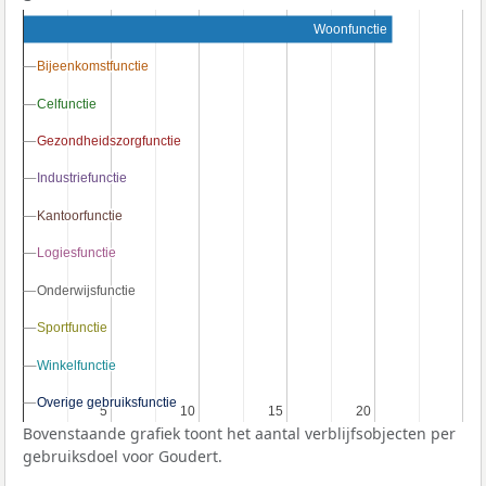
Woonfunctie
Bijeenkomstfunctie
Bijeenkomstfunctie
Celfunctie
Celfunctie
Gezondheidszorgfunctie
Gezondheidszorgfunctie
Industriefunctie
Industriefunctie
Kantoorfunctie
Kantoorfunctie
Logiesfunctie
Logiesfunctie
Onderwijsfunctie
Onderwijsfunctie
Sportfunctie
Sportfunctie
Winkelfunctie
Winkelfunctie
Overige gebruiksfunctie
Overige gebruiksfunctie
5
5
10
10
15
15
20
20
Bovenstaande grafiek toont het aantal verblijfsobjecten per
gebruiksdoel voor Goudert.