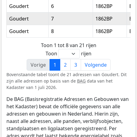
Goudert
6
1862BP
Be
Goudert
7
1862BP
Be
Goudert
8
1862BP
Be
Toon 1 tot 8 van 21 rijen
Toon
rijen
Vorige
1
2
3
Volgende
Bovenstaande tabel toont de 21 adressen van Goudert. Dit
zijn alle adressen op basis van de
BAG
data van het
Kadaster van 1 juli 2026.
De BAG (Basisregistratie Adressen en Gebouwen van
het Kadaster) bevat de officiële gegevens van alle
adressen en gebouwen in Nederland. Hierin zijn,
naast alle adressen, alle panden, verblijfsobjecten,
standplaatsen en ligplaatsen geregistreerd. Per
adres wordt het laatst bekende energielabel zoals