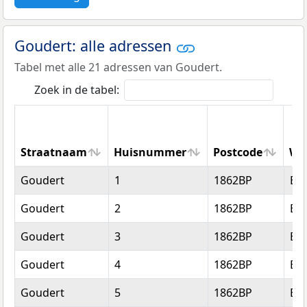
Goudert: alle adressen
Tabel met alle 21 adressen van Goudert.
Zoek in de tabel:
Straatnaam
Huisnummer
Postcode
Wo
Straatnaam
Huisnummer
Postcode
Wo
Goudert
1
1862BP
Be
Goudert
2
1862BP
Be
Goudert
3
1862BP
Be
Goudert
4
1862BP
Be
Goudert
5
1862BP
Be