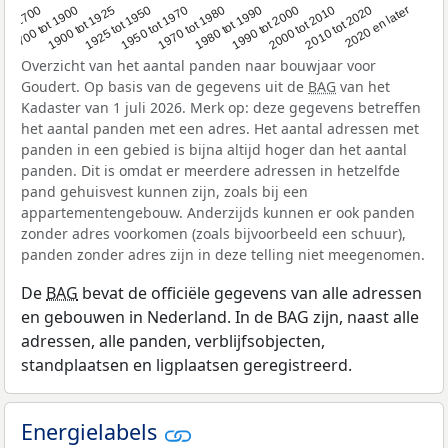
1950 tot 1970
1990 tot 2000
1900 tot 1925
2020 en later
1970 tot 1980
oor 1700
2000 tot 2010
1925 tot 1950
1980 tot 1990
1700 tot 1900
2010 tot 2020
Overzicht van het aantal panden naar bouwjaar voor
Goudert. Op basis van de gegevens uit de
BAG
van het
Kadaster van 1 juli 2026. Merk op: deze gegevens betreffen
het aantal panden met een adres. Het aantal adressen met
panden in een gebied is bijna altijd hoger dan het aantal
panden. Dit is omdat er meerdere adressen in hetzelfde
pand gehuisvest kunnen zijn, zoals bij een
appartementengebouw. Anderzijds kunnen er ook panden
zonder adres voorkomen (zoals bijvoorbeeld een schuur),
panden zonder adres zijn in deze telling niet meegenomen.
De
BAG
bevat de officiële gegevens van alle adressen
en gebouwen in Nederland. In de BAG zijn, naast alle
adressen, alle panden, verblijfsobjecten,
standplaatsen en ligplaatsen geregistreerd.
Energielabels