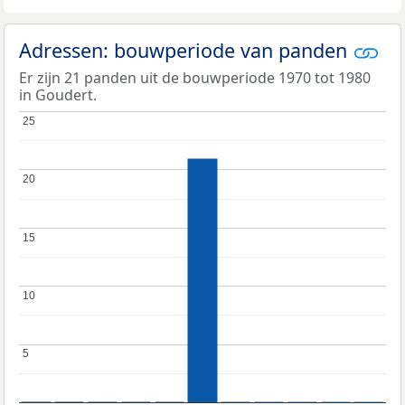
Adressen: bouwperiode van panden
Er zijn 21 panden uit de bouwperiode 1970 tot 1980
in Goudert.
25
25
20
20
15
15
10
10
5
5