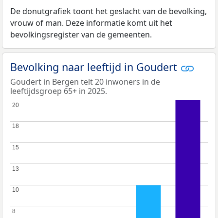
De donutgrafiek toont het geslacht van de bevolking,
vrouw of man. Deze informatie komt uit het
bevolkingsregister van de gemeenten.
Bevolking naar leeftijd in Goudert
Goudert in Bergen telt 20 inwoners in de
leeftijdsgroep 65+ in 2025.
20
20
18
18
15
15
13
13
10
10
8
8