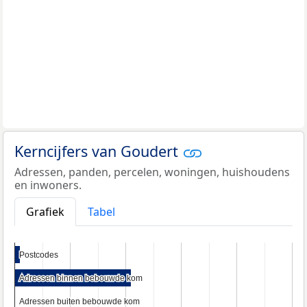
Kerncijfers van Goudert
Adressen, panden, percelen, woningen, huishoudens
en inwoners.
Grafiek
Tabel
Postcodes
Postcodes
Adressen binnen bebouwde kom
Adressen binnen bebouwde kom
Adressen buiten bebouwde kom
Adressen buiten bebouwde kom