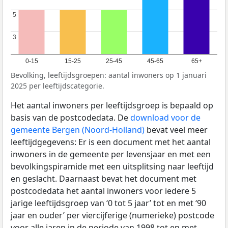
5
5
3
3
0-15
15-25
25-45
45-65
65+
Bevolking, leeftijdsgroepen: aantal inwoners op 1 januari
2025 per leeftijdscategorie.
Het aantal inwoners per leeftijdsgroep is bepaald op
basis van de postcodedata. De
download voor de
gemeente Bergen (Noord-Holland)
bevat veel meer
leeftijdgegevens: Er is een document met het aantal
inwoners in de gemeente per levensjaar en met een
bevolkingspiramide met een uitsplitsing naar leeftijd
en geslacht. Daarnaast bevat het document met
postcodedata het aantal inwoners voor iedere 5
jarige leeftijdsgroep van ‘0 tot 5 jaar’ tot en met ‘90
jaar en ouder’ per viercijferige (numerieke) postcode
voor alle jaren in de periode van 1998 tot en met