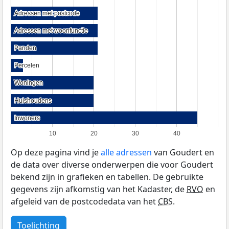
Adressen met postcode
Adressen met postcode
Adressen met woonfunctie
Adressen met woonfunctie
Panden
Panden
Percelen
Percelen
Woningen
Woningen
Huishoudens
Huishoudens
Inwoners
Inwoners
10
20
30
40
Op deze pagina vind je
alle adressen
van Goudert en
de data over diverse onderwerpen die voor Goudert
bekend zijn in grafieken en tabellen. De gebruikte
gegevens zijn afkomstig van het Kadaster, de
RVO
en
afgeleid van de postcodedata van het
CBS
.
Toelichting