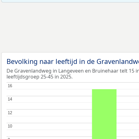
Bevolking naar leeftijd in de Gravenland
De Gravenlandweg in Langeveen en Bruinehaar telt 15 i
leeftijdsgroep 25-45 in 2025.
16
16
14
14
12
12
10
10