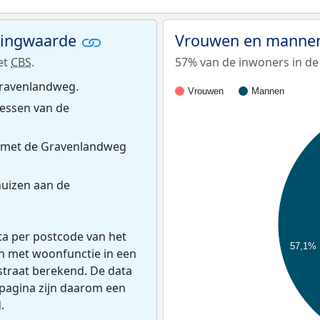
ningwaarde
Vrouwen en mannen
et
CBS
.
57% van de inwoners in de
Gravenlandweg.
Vrouwen
Mannen
essen van de
s met de Gravenlandweg
uizen aan de
ta per postcode van het
57,1%
en met woonfunctie in een
straat berekend. De data
pagina zijn daarom een
.