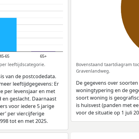
45-65
65+
er leeftijdscategorie.
Bovenstaand taartdiagram too
Gravenlandweg.
sis van de postcodedata.
De gegevens over soorten
meer leeftijdgegevens: Er
woningtypering en de gegev
e per levensjaar en met
soort woning is geografis
d en geslacht. Daarnaast
is huisvest (panden met e
rs voor iedere 5 jarige
voor de situatie op 1 juli 2
er’ per viercijferige
1998 tot en met 2025.