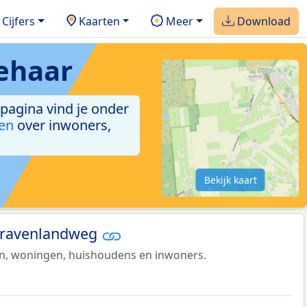
Cijfers
Kaarten
Meer
Download
ehaar
 pagina vind je onder
ken
over inwoners,
Bekijk kaart
 Gravenlandweg
en, woningen, huishoudens en inwoners.