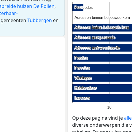
spreide huizen De Pollen
,
Postcodes
Postcodes
terhaar-
Adressen binnen bebouwde kom
Adressen binnen bebouwde kom
de gemeenten
Tubbergen
en
Adressen buiten bebouwde kom
Adressen buiten bebouwde kom
Adressen met postcode
Adressen met postcode
Adressen met woonfunctie
Adressen met woonfunctie
Panden
Panden
Percelen
Percelen
Woningen
Woningen
Huishoudens
Huishoudens
Inwoners
Inwoners
10
Op deze pagina vind je
all
diverse onderwerpen die v
tabellen. De gebruikte geg