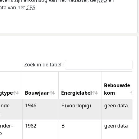
ata van het
CBS
.
Zoek in de tabel:
Bebouwde
gtype
Bouwjaar
Energielabel
kom
gtype
Bouwjaar
Energielabel
Bebouwde
ande
1946
F (voorlopig)
geen data
kom
g
nder-
1982
B
geen data
p