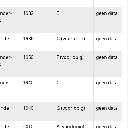
g
nder-
1982
B
geen data
p
g
ande
1936
G (voorlopig)
geen data
g
nder-
1950
F (voorlopig)
geen data
p
g
nder-
1940
C
geen data
p
g
ande
1940
G (voorlopig)
geen data
g
ande
2010
A (voorlopig)
geen data