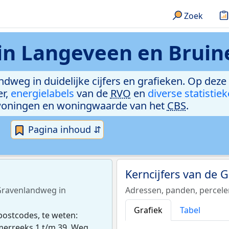
Zoek
in Langeveen en Bruin
ndweg in duidelijke cijfers en grafieken. Op deze
er,
energielabels
van de
RVO
en
diverse statistie
woningen en woningwaarde van het
CBS
.
Pagina inhoud ⇵
Kerncijfers van de
 Gravenlandweg in
Adressen, panden, percel
Grafiek
Tabel
ostcodes, te weten:
merreeks 1 t/m 39. Weg