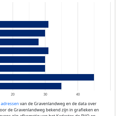
20
30
40
e adressen
van de Gravenlandweg en de data over
oor de Gravenlandweg bekend zijn in grafieken en
evens zijn afkomstig van het Kadaster, de
RVO
en