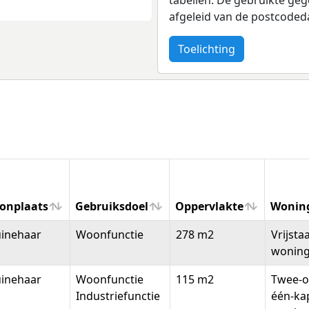
afgeleid van de postcoded
Toelichting
onplaats
Gebruiksdoel
Oppervlakte
Wonin
onplaats
Gebruiksdoel
Oppervlakte
Wonin
uinehaar
Woonfunctie
278 m2
Vrijsta
wonin
uinehaar
Woonfunctie
115 m2
Twee-o
Industriefunctie
één-ka