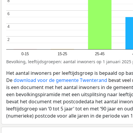
8
8
6
6
4
4
2
2
0-15
15-25
25-45
Bevolking, leeftijdsgroepen: aantal inwoners op 1 januari 2025 p
Het aantal inwoners per leeftijdsgroep is bepaald op ba
De
download voor de gemeente Twenterand
bevat veel 
is een document met het aantal inwoners in de gemeent
een bevolkingspiramide met een uitsplitsing naar leeftij
bevat het document met postcodedata het aantal inwone
leeftijdsgroep van ‘0 tot 5 jaar’ tot en met ‘90 jaar en oud
(numerieke) postcode voor alle jaren in de periode van 