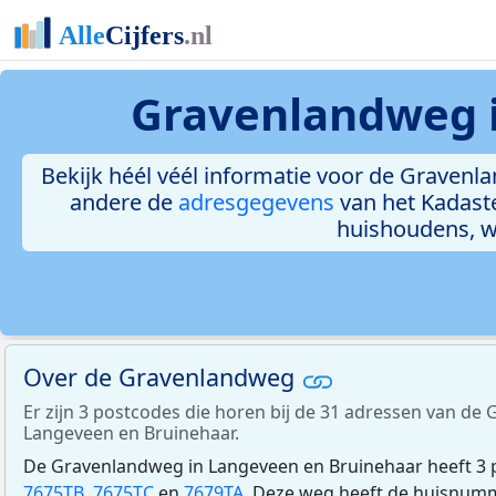
Gravenlandweg 
Bekijk héél véél informatie voor de Gravenla
andere de
adresgegevens
van het Kadast
huishoudens, 
Over de Gravenlandweg
Er zijn 3 postcodes die horen bij de 31 adressen van de
Langeveen en Bruinehaar.
De Gravenlandweg in Langeveen en Bruinehaar heeft 3 p
7675TB
,
7675TC
en
7679TA
. Deze weg heeft de huisnum