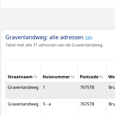
Gravenlandweg: alle adressen
Tabel met alle 31 adressen van de Gravenlandweg.
Straatnaam
Huisnummer
Postcode
Wo
Straatnaam
Huisnummer
Postcode
Wo
Gravenlandweg
1
7675TB
Br
Gravenlandweg
5 - a
7675TB
Br