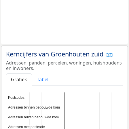
Kerncijfers van Groenhouten zuid
Adressen, panden, percelen, woningen, huishoudens
en inwoners.
Grafiek
Tabel
Postcodes
Postcodes
Adressen binnen bebouwde kom
Adressen binnen bebouwde kom
Adressen buiten bebouwde kom
Adressen buiten bebouwde kom
Adressen met postcode
Adressen met postcode