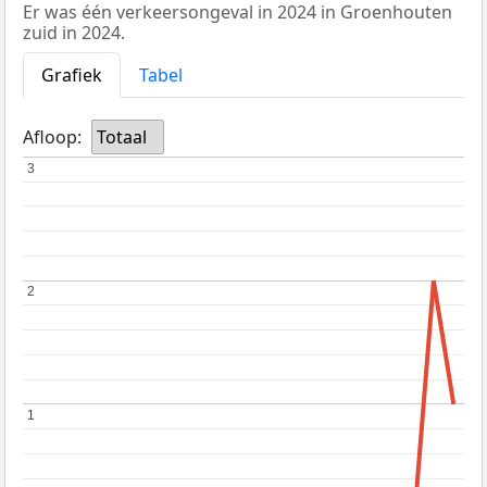
Er was één verkeersongeval in 2024 in Groenhouten
zuid in 2024.
Grafiek
Tabel
Afloop:
Totaal
3
3
2
2
1
1