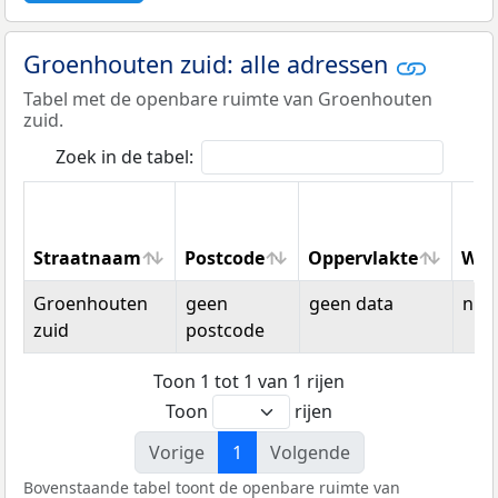
Groenhouten zuid: alle adressen
Tabel met de openbare ruimte van Groenhouten
zuid.
Zoek in de tabel:
Straatnaam
Postcode
Oppervlakte
Won
Straatnaam
Postcode
Oppervlakte
Won
Groenhouten
geen
geen data
n.v.t
zuid
postcode
Toon 1 tot 1 van 1 rijen
Toon
rijen
Vorige
1
Volgende
Bovenstaande tabel toont de openbare ruimte van