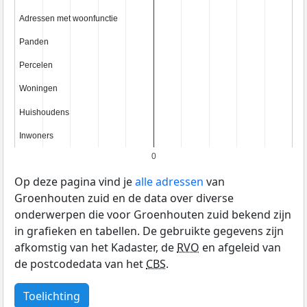
Adressen met woonfunctie
Adressen met woonfunctie
Panden
Panden
Percelen
Percelen
Woningen
Woningen
Huishoudens
Huishoudens
Inwoners
Inwoners
0
Op deze pagina vind je
alle adressen
van
Groenhouten zuid en de data over diverse
onderwerpen die voor Groenhouten zuid bekend zijn
in grafieken en tabellen. De gebruikte gegevens zijn
afkomstig van het Kadaster, de
RVO
en afgeleid van
de postcodedata van het
CBS
.
Toelichting