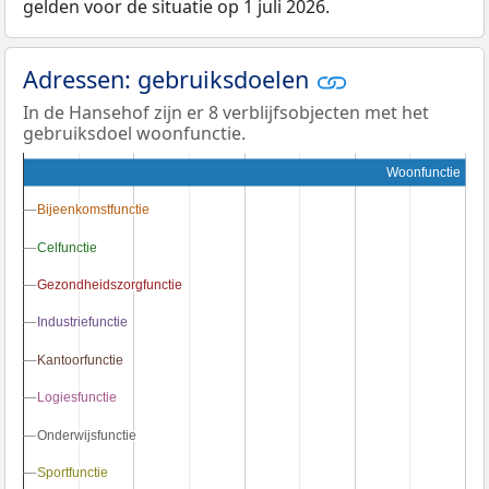
gelden voor de situatie op 1 juli 2026.
Adressen: gebruiksdoelen
In de Hansehof zijn er 8 verblijfsobjecten met het
gebruiksdoel woonfunctie.
Woonfunctie
Bijeenkomstfunctie
Bijeenkomstfunctie
Celfunctie
Celfunctie
Gezondheidszorgfunctie
Gezondheidszorgfunctie
Industriefunctie
Industriefunctie
Kantoorfunctie
Kantoorfunctie
Logiesfunctie
Logiesfunctie
Onderwijsfunctie
Onderwijsfunctie
Sportfunctie
Sportfunctie