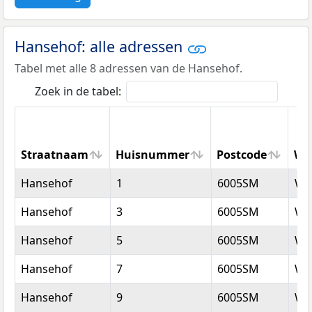
Hansehof: alle adressen
Tabel met alle 8 adressen van de Hansehof.
Zoek in de tabel:
Straatnaam
Huisnummer
Postcode
Wo
Straatnaam
Huisnummer
Postcode
Wo
Hansehof
1
6005SM
We
Hansehof
3
6005SM
We
Hansehof
5
6005SM
We
Hansehof
7
6005SM
We
Hansehof
9
6005SM
We