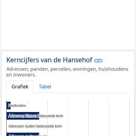
Kerncijfers van de Hansehof
Adressen, panden, percelen, woningen, huishoudens
en inwoners.
Grafiek
Tabel
Postcodes
Postcodes
Adressen binnen bebouwde kom
Adressen binnen bebouwde kom
Adressen buiten bebouwde kom
Adressen buiten bebouwde kom