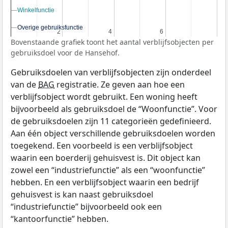
Winkelfunctie
Winkelfunctie
Overige gebruiksfunctie
Overige gebruiksfunctie
2
2
4
4
6
6
Bovenstaande grafiek toont het aantal verblijfsobjecten per
gebruiksdoel voor de Hansehof.
Gebruiksdoelen van verblijfsobjecten zijn onderdeel
van de
BAG
registratie. Ze geven aan hoe een
verblijfsobject wordt gebruikt. Een woning heeft
bijvoorbeeld als gebruiksdoel de “Woonfunctie”. Voor
de gebruiksdoelen zijn 11 categorieën gedefinieerd.
Aan één object verschillende gebruiksdoelen worden
toegekend. Een voorbeeld is een verblijfsobject
waarin een boerderij gehuisvest is. Dit object kan
zowel een “industriefunctie” als een “woonfunctie”
hebben. En een verblijfsobject waarin een bedrijf
gehuisvest is kan naast gebruiksdoel
“industriefunctie” bijvoorbeeld ook een
“kantoorfunctie” hebben.