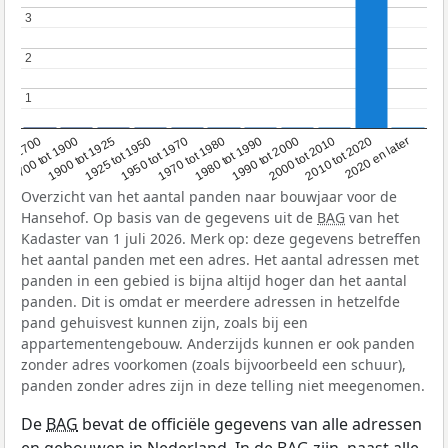
3
3
2
2
1
1
1950 tot 1970
1990 tot 2000
1900 tot 1925
2020 en later
1970 tot 1980
oor 1700
2000 tot 2010
1925 tot 1950
1980 tot 1990
1700 tot 1900
2010 tot 2020
Overzicht van het aantal panden naar bouwjaar voor de
Hansehof. Op basis van de gegevens uit de
BAG
van het
Kadaster van 1 juli 2026. Merk op: deze gegevens betreffen
het aantal panden met een adres. Het aantal adressen met
panden in een gebied is bijna altijd hoger dan het aantal
panden. Dit is omdat er meerdere adressen in hetzelfde
pand gehuisvest kunnen zijn, zoals bij een
appartementengebouw. Anderzijds kunnen er ook panden
zonder adres voorkomen (zoals bijvoorbeeld een schuur),
panden zonder adres zijn in deze telling niet meegenomen.
De
BAG
bevat de officiële gegevens van alle adressen