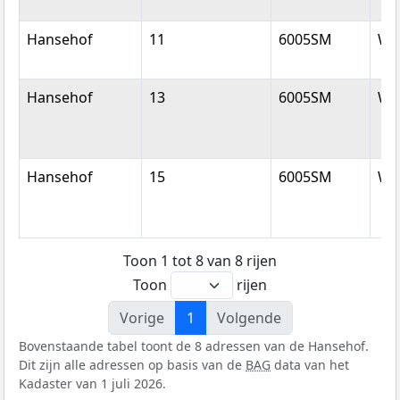
Hansehof
11
6005SM
We
Hansehof
13
6005SM
We
Hansehof
15
6005SM
We
Toon 1 tot 8 van 8 rijen
Toon
rijen
Vorige
1
Volgende
Bovenstaande tabel toont de 8 adressen van de Hansehof.
Dit zijn alle adressen op basis van de
BAG
data van het
Kadaster van 1 juli 2026.