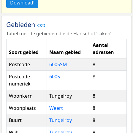
Download!
Gebieden
Tabel met de gebieden die de Hansehof ‘raken’.
Aantal
Soort gebied
Naam gebied
adressen
Postcode
6005SM
8
Postcode
6005
8
numeriek
Woonkern
Tungelroy
8
Woonplaats
Weert
8
Buurt
Tungelroy
8
Wijk
Tungelroy
8