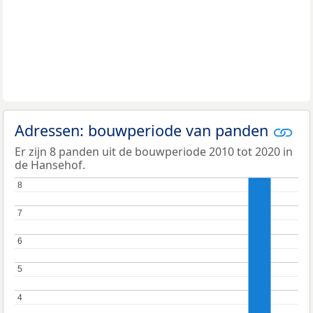
Adressen: bouwperiode van panden
Er zijn 8 panden uit de bouwperiode 2010 tot 2020 in
de Hansehof.
8
8
7
7
6
6
5
5
4
4