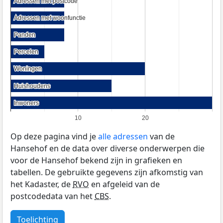
Adressen met postcode
Adressen met postcode
Adressen met woonfunctie
Adressen met woonfunctie
Panden
Panden
Percelen
Percelen
Woningen
Woningen
Huishoudens
Huishoudens
Inwoners
Inwoners
10
20
Op deze pagina vind je
alle adressen
van de
Hansehof en de data over diverse onderwerpen die
voor de Hansehof bekend zijn in grafieken en
tabellen. De gebruikte gegevens zijn afkomstig van
het Kadaster, de
RVO
en afgeleid van de
postcodedata van het
CBS
.
Toelichting