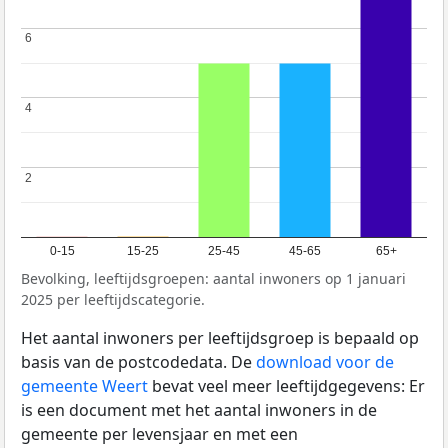
6
6
4
4
2
2
0-15
15-25
25-45
45-65
65+
Bevolking, leeftijdsgroepen: aantal inwoners op 1 januari
2025 per leeftijdscategorie.
Het aantal inwoners per leeftijdsgroep is bepaald op
basis van de postcodedata. De
download voor de
gemeente Weert
bevat veel meer leeftijdgegevens: Er
is een document met het aantal inwoners in de
gemeente per levensjaar en met een