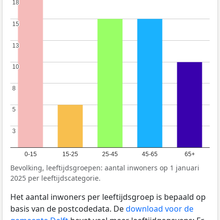
18
18
15
15
13
13
10
10
8
8
5
5
3
3
0-15
15-25
25-45
45-65
65+
Bevolking, leeftijdsgroepen: aantal inwoners op 1 januari
2025 per leeftijdscategorie.
Het aantal inwoners per leeftijdsgroep is bepaald op
basis van de postcodedata. De
download voor de