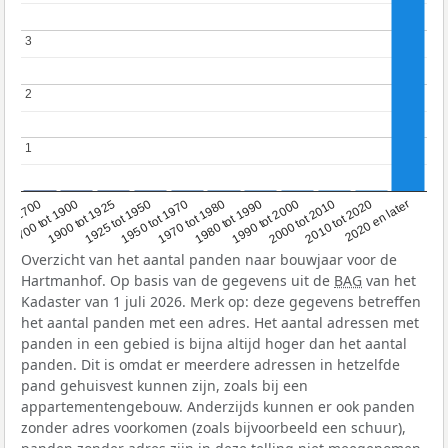
3
3
2
2
1
1
1950 tot 1970
1990 tot 2000
1900 tot 1925
2020 en later
1970 tot 1980
oor 1700
2000 tot 2010
1925 tot 1950
1980 tot 1990
1700 tot 1900
2010 tot 2020
Overzicht van het aantal panden naar bouwjaar voor de
Hartmanhof. Op basis van de gegevens uit de
BAG
van het
Kadaster van 1 juli 2026. Merk op: deze gegevens betreffen
het aantal panden met een adres. Het aantal adressen met
panden in een gebied is bijna altijd hoger dan het aantal
panden. Dit is omdat er meerdere adressen in hetzelfde
pand gehuisvest kunnen zijn, zoals bij een
appartementengebouw. Anderzijds kunnen er ook panden
zonder adres voorkomen (zoals bijvoorbeeld een schuur),