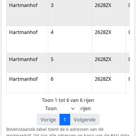
Hartmanhof
3
2628ZX
Del
Hartmanhof
4
2628ZX
Del
Hartmanhof
5
2628ZX
Del
Hartmanhof
6
2628ZX
Del
Toon 1 tot 6 van 6 rijen
Toon
rijen
Vorige
1
Volgende
Bovenstaande tabel toont de 6 adressen van de
Hartmanhof. Dit zijn alle adressen op basis van de
BAG
data