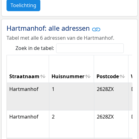
Toelichting
Hartmanhof: alle adressen
Tabel met alle 6 adressen van de Hartmanhof.
Zoek in de tabel:
Straatnaam
Huisnummer
Postcode
Wo
Straatnaam
Huisnummer
Postcode
Wo
Hartmanhof
1
2628ZX
Del
Hartmanhof
2
2628ZX
Del