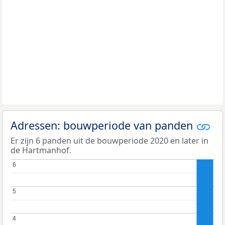
Adressen: bouwperiode van panden
Er zijn 6 panden uit de bouwperiode 2020 en later in
de Hartmanhof.
6
6
5
5
4
4