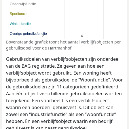
Onderwijsfunctie
Onderwijsfunctie
Sportfunctie
Sportfunctie
Winkelfunctie
Winkelfunctie
Overige gebruiksfunctie
Overige gebruiksfunctie
2
2
4
4
Bovenstaande grafiek toont het aantal verblijfsobjecten per
gebruiksdoel voor de Hartmanhof.
Gebruiksdoelen van verblijfsobjecten zijn onderdeel
van de
BAG
registratie. Ze geven aan hoe een
verblijfsobject wordt gebruikt. Een woning heeft
bijvoorbeeld als gebruiksdoel de “Woonfunctie”. Voor
de gebruiksdoelen zijn 11 categorieën gedefinieerd.
Aan één object verschillende gebruiksdoelen worden
toegekend. Een voorbeeld is een verblijfsobject
waarin een boerderij gehuisvest is. Dit object kan
zowel een “industriefunctie” als een “woonfunctie”
hebben. En een verblijfsobject waarin een bedrijf
gehuisvest is kan naast gebruiksdoel