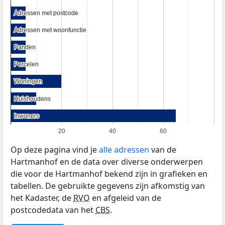
Adressen met postcode
Adressen met postcode
Adressen met woonfunctie
Adressen met woonfunctie
Panden
Panden
Percelen
Percelen
Woningen
Woningen
Huishoudens
Huishoudens
Inwoners
Inwoners
20
40
60
Op deze pagina vind je
alle adressen
van de
Hartmanhof en de data over diverse onderwerpen
die voor de Hartmanhof bekend zijn in grafieken en
tabellen. De gebruikte gegevens zijn afkomstig van
het Kadaster, de
RVO
en afgeleid van de
postcodedata van het
CBS
.