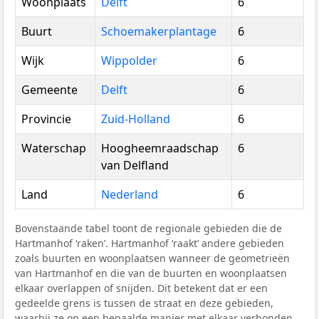
Woonplaats
Delft
6
Buurt
Schoemakerplantage
6
Wijk
Wippolder
6
Gemeente
Delft
6
Provincie
Zuid-Holland
6
Waterschap
Hoogheemraadschap
6
van Delfland
Land
Nederland
6
Bovenstaande tabel toont de regionale gebieden die de
Hartmanhof ‘raken’. Hartmanhof ‘raakt’ andere gebieden
zoals buurten en woonplaatsen wanneer de geometrieën
van Hartmanhof en die van de buurten en woonplaatsen
elkaar overlappen of snijden. Dit betekent dat er een
gedeelde grens is tussen de straat en deze gebieden,
waarbij ze op een bepaalde manier met elkaar verbonden