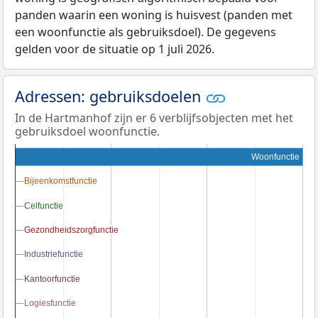
panden waarin een woning is huisvest (panden met
een woonfunctie als gebruiksdoel). De gegevens
gelden voor de situatie op 1 juli 2026.
Adressen: gebruiksdoelen
In de Hartmanhof zijn er 6 verblijfsobjecten met het
gebruiksdoel woonfunctie.
Woonfunctie
Bijeenkomstfunctie
Bijeenkomstfunctie
Celfunctie
Celfunctie
Gezondheidszorgfunctie
Gezondheidszorgfunctie
Industriefunctie
Industriefunctie
Kantoorfunctie
Kantoorfunctie
Logiesfunctie
Logiesfunctie