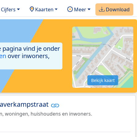
Cijfers
Kaarten
Meer
Download
e pagina vind je onder
ken
over inwoners,
Bekijk kaart
 Haverkampstraat
en, woningen, huishoudens en inwoners.