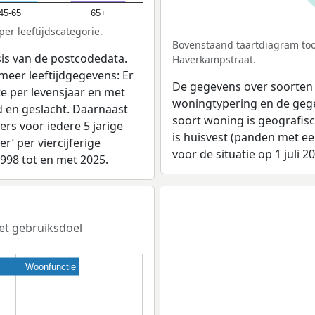
45-65
65+
er leeftijdscategorie.
Bovenstaand taartdiagram too
sis van de postcodedata.
Haverkampstraat.
meer leeftijdgegevens: Er
De gegevens over soorten
e per levensjaar en met
woningtypering en de gegev
d en geslacht. Daarnaast
soort woning is geografis
rs voor iedere 5 jarige
is huisvest (panden met e
er’ per viercijferige
voor de situatie op 1 juli 2
1998 tot en met 2025.
het gebruiksdoel
Woonfunctie