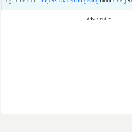
ligt in de buurt
Ruijterstraat en omgeving
binnen de ge
Advertentie: