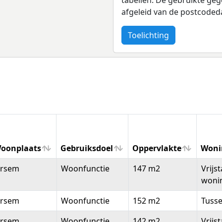
afgeleid van de postcoded
Toelichting
oonplaats
Gebruiksdoel
Oppervlakte
Woni
oonplaats
Gebruiksdoel
Oppervlakte
Woni
rsem
Woonfunctie
147 m2
Vrijs
woni
rsem
Woonfunctie
152 m2
Tuss
rsem
Woonfunctie
142 m2
Vrijs