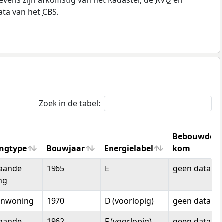
ata van het
CBS
.
Zoek in de tabel:
Bebouwde
ngtype
Bouwjaar
Energielabel
kom
ngtype
Bouwjaar
Energielabel
Bebouwde
taande
1965
E
geen data
kom
ng
enwoning
1970
D (voorlopig)
geen data
taande
1962
F (voorlopig)
geen data