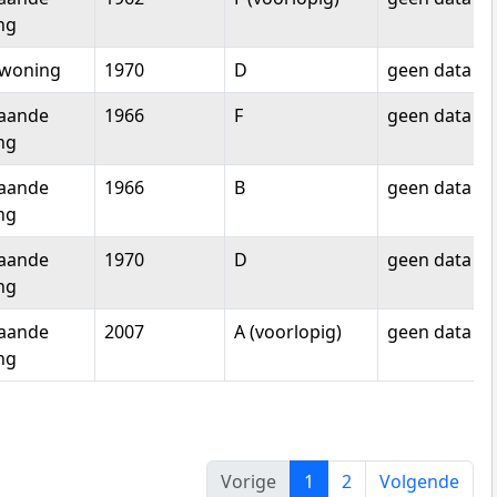
ng
woning
1970
D
geen data
taande
1966
F
geen data
ng
taande
1966
B
geen data
ng
taande
1970
D
geen data
ng
taande
2007
A (voorlopig)
geen data
ng
Vorige
1
2
Volgende