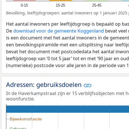
0-15
15-25
25-45
Bevolking, leeftijdsgroepen: aantal inwoners op 1 januari 2025 p
Het aantal inwoners per leeftijdsgroep is bepaald op ba
De
download voor de gemeente Koggenland
bevat veel 
is een document met het aantal inwoners in de gemeent
een bevolkingspiramide met een uitsplitsing naar leeftij
bevat het document met postcodedata het aantal inwone
leeftijdsgroep van ‘0 tot 5 jaar’ tot en met ‘90 jaar en oud
(numerieke) postcode voor alle jaren in de periode van 
Adressen: gebruiksdoelen
In de Haverkampstraat zijn er 15 verblijfsobjecten met 
woonfunctie.
Bijeenkomstfunctie
Bijeenkomstfunctie