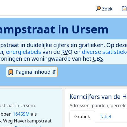
Zoek
mpstraat in Ursem
straat in duidelijke cijfers en grafieken. Op dez
er,
energielabels
van de
RVO
en
diverse statistie
woningen en woningwaarde van het
CBS
.
Pagina inhoud ⇵
Kerncijfers van de
pstraat in Ursem.
Adressen, panden, percel
hebben
1645SM
als
Grafiek
Tabel
5. Weg Haverkampstraat