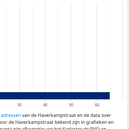
30
40
50
60
e adressen
van de Haverkampstraat en de data over
oor de Haverkampstraat bekend zijn in grafieken en
evens zijn afkomstig van het Kadaster, de
RVO
en