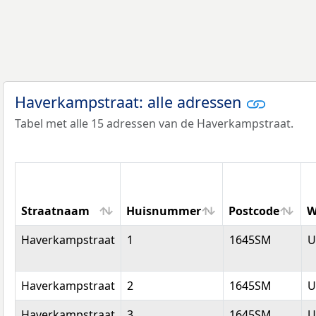
Haverkampstraat: alle adressen
Tabel met alle 15 adressen van de Haverkampstraat.
Straatnaam
Huisnummer
Postcode
W
Straatnaam
Huisnummer
Postcode
W
Haverkampstraat
1
1645SM
U
Haverkampstraat
2
1645SM
U
Haverkampstraat
3
1645SM
U