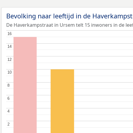
Bevolking naar leeftijd in de Haverkamps
De Haverkampstraat in Ursem telt 15 inwoners in de leef
16
16
14
14
12
12
10
10
8
8
6
6
4
4
2
2