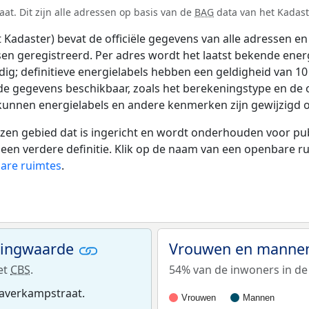
t. Dit zijn alle adressen op basis van de
BAG
data van het Kadaste
adaster) bevat de officiële gegevens van alle adressen en 
tsen geregistreerd. Per adres wordt het laatst bekende ener
ldig; definitieve energielabels hebben een geldigheid van 1
de gegevens beschikbaar, zoals het berekeningstype en de
 kunnen energielabels en andere kenmerken zijn gewijzigd o
 gebied dat is ingericht en wordt onderhouden voor publie
or een verdere definitie. Klik op de naam van een openbare 
bare ruimtes
.
ningwaarde
Vrouwen en mannen
et
CBS
.
54% van de inwoners in de
Haverkampstraat.
Vrouwen
Mannen