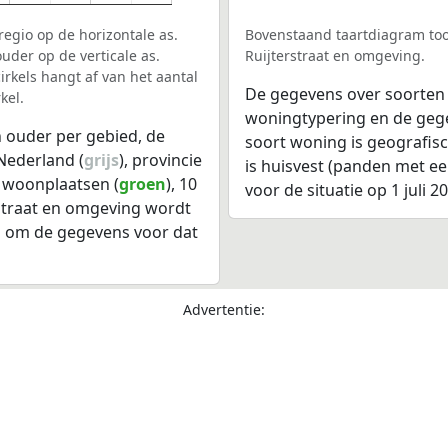
egio op de horizontale as.
Bovenstaand taartdiagram too
uder op de verticale as.
Ruijterstraat en omgeving.
rkels hangt af van het aantal
De gegevens over soorten
kel.
woningtypering en de gegev
 ouder per gebied, de
soort woning is geografis
Nederland (
grijs
), provincie
is huisvest (panden met e
0 woonplaatsen (
groen
), 10
voor de situatie op 1 juli 2
rstraat en omgeving wordt
l om de gegevens voor dat
Advertentie: