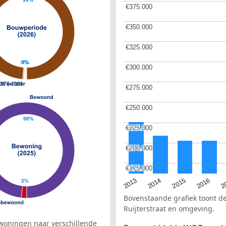
€375.000
€375.000
€350.000
€350.000
€325.000
€325.000
€300.000
€300.000
€275.000
€275.000
€250.000
€250.000
€225.000
€225.000
€200.000
€200.000
€175.000
€175.000
2015
2
2014
2016
2013
Bovenstaande grafiek toont 
Ruijterstraat en omgeving.
woningen naar verschillende