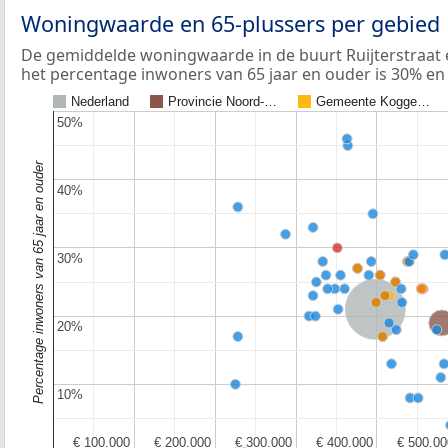
Woningwaarde en 65-plussers per gebied
De gemiddelde woningwaarde in de buurt Ruijterstraat 
het percentage inwoners van 65 jaar en ouder is 30% en 
Nederland
Provincie Noord-…
Gemeente Kogge…
50%
50%
Percentage inwoners van 65 jaar en ouder
40%
40%
30%
30%
Nederland
Provincie No
20%
20%
10%
10%
€ 100.000
€ 100.000
€ 200.000
€ 200.000
€ 300.000
€ 300.000
€ 400.000
€ 400.000
€ 500.00
€ 500.00