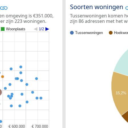
Soorten woningen
en omgeving is €351.000,
Tussenwoningen komen het 
er zijn 223 woningen.
zijn 86 adressen met het 
Woonplaats
1/2
Tussenwoningen
Hoekwon
ord-Holland
15,2%
0
0
€ 600.000
€ 600.000
€ 700.000
€ 700.000