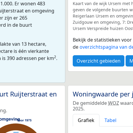
1.000. Er wonen 483
Kaart van de wijk Ursem met h
geven de volgende buurten we
uijterstraat en omgeving
Reigerlaan Ursem en omgeving,
 zijn er 265
Zuidgouw en omgeving, 7: Dre
erd in de buurt
Ursem Verspreide huizen Oost,
Bekijk de statistieken voo
lakte van 13 hectare,
de
overzichtspagina van d
ctare is één vierkante
2
n is 390 adressen per km
.
Overzicht gebieden
M
t Ruijterstraat en
Woningwaarde per 
De gemiddelde
WOZ
waard
2025.
ing.
Grafiek
Tabel