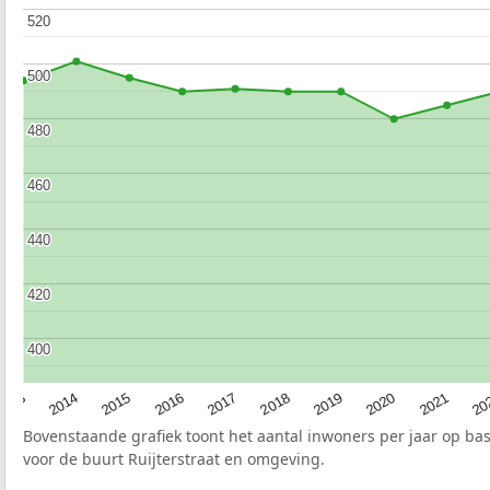
520
520
500
500
480
480
460
460
440
440
420
420
400
400
2017
20
2014
2019
2016
2021
2013
2018
2015
2020
Bovenstaande grafiek toont het aantal inwoners per jaar op ba
voor de buurt Ruijterstraat en omgeving.