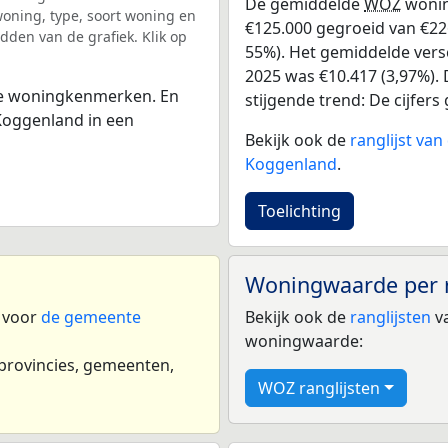
De gemiddelde
WOZ
wonin
ning, type, soort woning en
€125.000 gegroeid van €226
dden van de grafiek. Klik op
55%). Het gemiddelde versc
2025 was €10.417 (3,97%). D
 de woningkenmerken. En
stijgende trend: De cijfers
Koggenland in een
Bekijk ook de
ranglijst va
Koggenland
.
Toelichting
Woningwaarde per 
n voor
de gemeente
Bekijk ook de
ranglijsten
va
woningwaarde:
 provincies, gemeenten,
WOZ ranglijsten