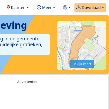
Kaarten
Meer
Download
geving
ng in de gemeente
idelijke grafieken,
Bekijk kaart
Advertentie: