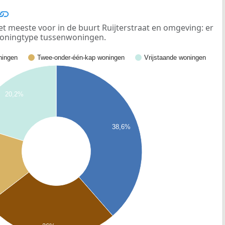
meeste voor in de buurt Ruijterstraat en omgeving: er
woningtype tussenwoningen.
ingen
Twee-onder-één-kap woningen
Vrijstaande woningen
20,2%
38,6%