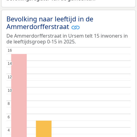
Bevolking naar leeftijd in de
Ammerdorfferstraat
De Ammerdorfferstraat in Ursem telt 15 inwoners in
de leeftijdsgroep 0-15 in 2025.
16
16
14
14
12
12
10
10
8
8
6
6
4
4