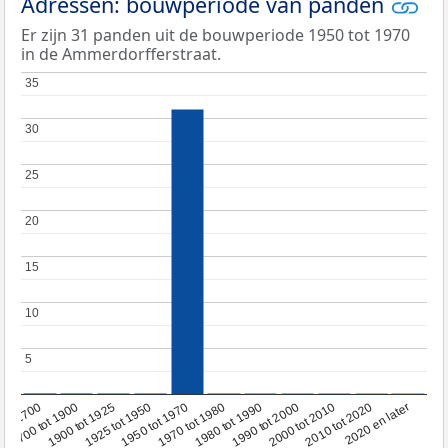
Adressen: bouwperiode van panden
Er zijn 31 panden uit de bouwperiode 1950 tot 1970
in de Ammerdorfferstraat.
35
35
30
30
25
25
20
20
15
15
10
10
5
5
1950 tot 1970
1990 tot 2000
1900 tot 1925
2020 en later
1970 tot 1980
oor 1700
2000 tot 2010
1925 tot 1950
1980 tot 1990
1700 tot 1900
2010 tot 2020