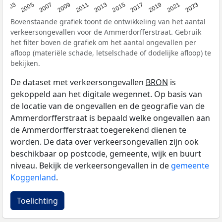
2017
2023
2007
2013
2019
2003
2009
2015
2021
2005
2011
Bovenstaande grafiek toont de ontwikkeling van het aantal
verkeersongevallen voor de Ammerdorfferstraat. Gebruik
het filter boven de grafiek om het aantal ongevallen per
afloop (materiële schade, letselschade of dodelijke afloop) te
bekijken.
De dataset met verkeersongevallen
BRON
is
gekoppeld aan het digitale wegennet. Op basis van
de locatie van de ongevallen en de geografie van de
Ammerdorfferstraat is bepaald welke ongevallen aan
de Ammerdorfferstraat toegerekend dienen te
worden. De data over verkeersongevallen zijn ook
beschikbaar op postcode, gemeente, wijk en buurt
niveau. Bekijk de verkeersongevallen in de
gemeente
Koggenland
.
Toelichting