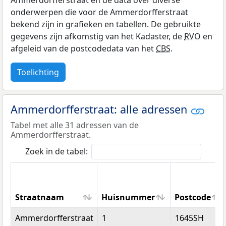
Ammerdorfferstraat en de data over diverse
onderwerpen die voor de Ammerdorfferstraat
bekend zijn in grafieken en tabellen. De gebruikte
gegevens zijn afkomstig van het Kadaster, de
RVO
en
afgeleid van de postcodedata van het
CBS
.
Toelichting
Ammerdorfferstraat: alle adressen
Tabel met alle 31 adressen van de
Ammerdorfferstraat.
Zoek in de tabel:
Straatnaam
Huisnummer
Postcode
Straatnaam
Huisnummer
Postcode
Ammerdorfferstraat
1
1645SH