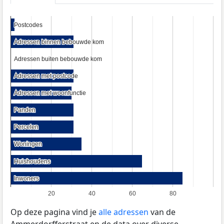
Postcodes
Postcodes
Adressen binnen bebouwde kom
Adressen binnen bebouwde kom
Adressen buiten bebouwde kom
Adressen buiten bebouwde kom
Adressen met postcode
Adressen met postcode
Adressen met woonfunctie
Adressen met woonfunctie
Panden
Panden
Percelen
Percelen
Woningen
Woningen
Huishoudens
Huishoudens
Inwoners
Inwoners
20
40
60
80
Op deze pagina vind je
alle adressen
van de