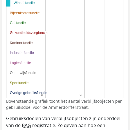
Winkelfunctie
Winkelfunctie
Bijeenkomstfunctie
Bijeenkomstfunctie
Celfunctie
Celfunctie
Gezondheidszorgfunctie
Gezondheidszorgfunctie
Kantoorfunctie
Kantoorfunctie
Industriefunctie
Industriefunctie
Logiesfunctie
Logiesfunctie
Onderwijsfunctie
Onderwijsfunctie
Sportfunctie
Sportfunctie
Overige gebruiksfunctie
Overige gebruiksfunctie
10
10
20
20
Bovenstaande grafiek toont het aantal verblijfsobjecten per
gebruiksdoel voor de Ammerdorfferstraat.
Gebruiksdoelen van verblijfsobjecten zijn onderdeel
van de
BAG
registratie. Ze geven aan hoe een