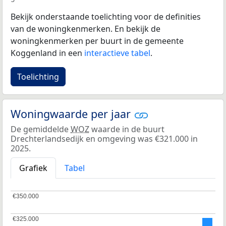
Bekijk onderstaande toelichting voor de definities
van de woningkenmerken. En bekijk de
woningkenmerken per buurt in de gemeente
Koggenland in een
interactieve tabel
.
Toelichting
Woningwaarde per jaar
De gemiddelde
WOZ
waarde in de buurt
Drechterlandsedijk en omgeving was €321.000 in
2025.
Grafiek
Tabel
€350.000
€350.000
€325.000
€325.000