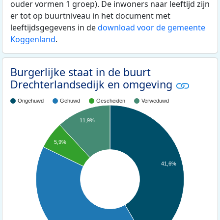
ouder vormen 1 groep). De inwoners naar leeftijd zijn
er tot op buurtniveau in het document met
leeftijdsgegevens in de
download voor de gemeente
Koggenland
.
Burgerlijke staat in de buurt
Drechterlandsedijk en omgeving
Ongehuwd
Gehuwd
Gescheiden
Verweduwd
11,9%
5,9%
41,6%