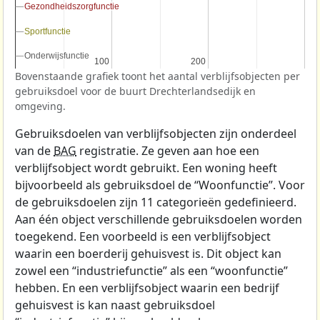
Gezondheidszorgfunctie
Gezondheidszorgfunctie
Sportfunctie
Sportfunctie
Onderwijsfunctie
Onderwijsfunctie
100
100
200
200
Bovenstaande grafiek toont het aantal verblijfsobjecten per
gebruiksdoel voor de buurt Drechterlandsedijk en
omgeving.
Gebruiksdoelen van verblijfsobjecten zijn onderdeel
van de
BAG
registratie. Ze geven aan hoe een
verblijfsobject wordt gebruikt. Een woning heeft
bijvoorbeeld als gebruiksdoel de “Woonfunctie”. Voor
de gebruiksdoelen zijn 11 categorieën gedefinieerd.
Aan één object verschillende gebruiksdoelen worden
toegekend. Een voorbeeld is een verblijfsobject
waarin een boerderij gehuisvest is. Dit object kan
zowel een “industriefunctie” als een “woonfunctie”
hebben. En een verblijfsobject waarin een bedrijf
gehuisvest is kan naast gebruiksdoel