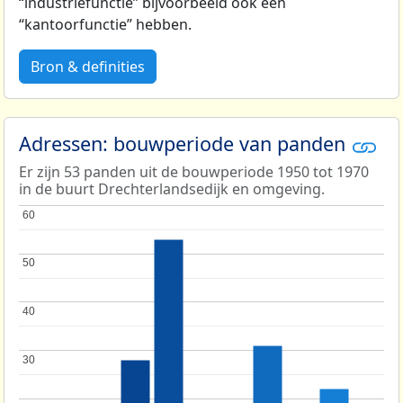
“industriefunctie” bijvoorbeeld ook een
“kantoorfunctie” hebben.
Bron & definities
Adressen: bouwperiode van panden
Er zijn 53 panden uit de bouwperiode 1950 tot 1970
in de buurt Drechterlandsedijk en omgeving.
60
60
50
50
40
40
30
30