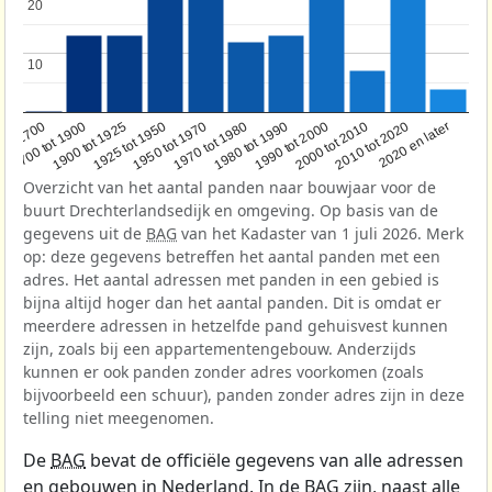
20
20
10
10
1950 tot 1970
1990 tot 2000
1900 tot 1925
2020 en later
1970 tot 1980
oor 1700
2000 tot 2010
1925 tot 1950
1980 tot 1990
1700 tot 1900
2010 tot 2020
Overzicht van het aantal panden naar bouwjaar voor de
buurt Drechterlandsedijk en omgeving. Op basis van de
gegevens uit de
BAG
van het Kadaster van 1 juli 2026. Merk
op: deze gegevens betreffen het aantal panden met een
adres. Het aantal adressen met panden in een gebied is
bijna altijd hoger dan het aantal panden. Dit is omdat er
meerdere adressen in hetzelfde pand gehuisvest kunnen
zijn, zoals bij een appartementengebouw. Anderzijds
kunnen er ook panden zonder adres voorkomen (zoals
bijvoorbeeld een schuur), panden zonder adres zijn in deze
telling niet meegenomen.
De
BAG
bevat de officiële gegevens van alle adressen
en gebouwen in Nederland. In de BAG zijn, naast alle