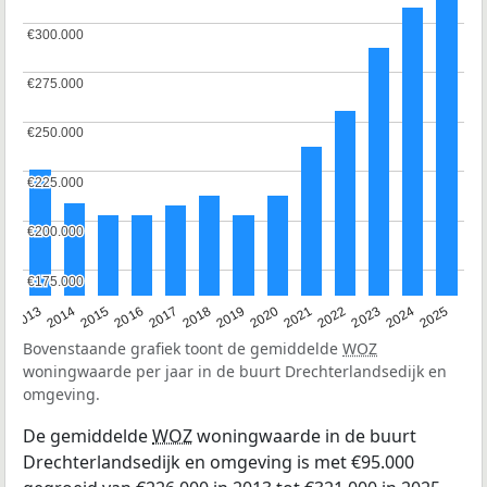
€300.000
€300.000
€275.000
€275.000
€250.000
€250.000
€225.000
€225.000
€200.000
€200.000
€175.000
€175.000
2015
2021
2014
2020
2013
2019
2025
2018
2024
2017
2023
2016
2022
Bovenstaande grafiek toont de gemiddelde
WOZ
woningwaarde per jaar in de buurt Drechterlandsedijk en
omgeving.
De gemiddelde
WOZ
woningwaarde in de buurt
Drechterlandsedijk en omgeving is met €95.000