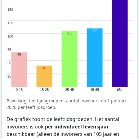
150
150
125
125
110
105
100
100
75
75
65
50
50
40
25
25
0-15
15-25
25-45
45-65
65+
Bevolking, leeftijdsgroepen: aantal inwoners op 1 januari
2026 per leeftijdsgroep.
De grafiek toont de leeftijdsgroepen. Het aantal
inwoners is ook
per individueel levensjaar
beschikbaar (alleen de inwoners van 105 jaar en