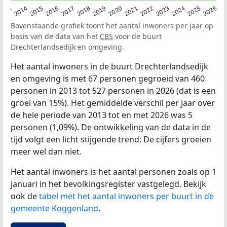
2022
2015
2021
2014
2020
2013
2026
2019
2025
2018
2024
2017
2023
2016
Bovenstaande grafiek toont het aantal inwoners per jaar op
basis van de data van het
CBS
voor de buurt
Drechterlandsedijk en omgeving.
Het aantal inwoners in de buurt Drechterlandsedijk
en omgeving is met 67 personen gegroeid van 460
personen in 2013 tot 527 personen in 2026 (dat is een
groei van 15%). Het gemiddelde verschil per jaar over
de hele periode van 2013 tot en met 2026 was 5
personen (1,09%). De ontwikkeling van de data in de
tijd volgt een licht stijgende trend: De cijfers groeien
meer wel dan niet.
Het aantal inwoners is het aantal personen zoals op 1
januari in het bevolkingsregister vastgelegd. Bekijk
ook de
tabel met het aantal inwoners per buurt in de
gemeente Koggenland
.