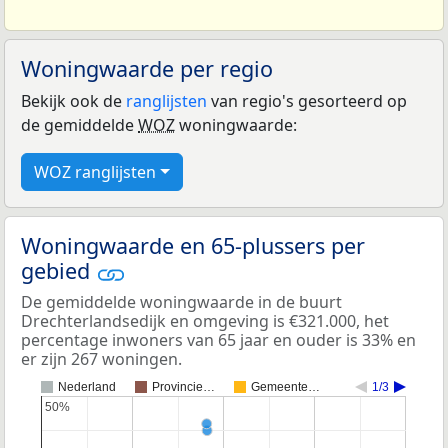
Woningwaarde per regio
Bekijk ook de
ranglijsten
van regio's gesorteerd op
de gemiddelde
WOZ
woningwaarde:
WOZ ranglijsten
Woningwaarde en 65-plussers per
gebied
De gemiddelde woningwaarde in de buurt
Drechterlandsedijk en omgeving is €321.000, het
percentage inwoners van 65 jaar en ouder is 33% en
er zijn 267 woningen.
Nederland
Provincie…
Gemeente…
1/3
50%
50%