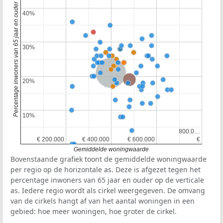
Percentage inwoners van 65 jaar en ouder
40%
40%
30%
30%
Nederland
Provincie Noord-Holland
20%
20%
10%
10%
800.0…
800.0…
€ 200.000
€ 200.000
€ 400.000
€ 400.000
€ 600.000
€ 600.000
€
€
Gemiddelde woningwaarde
Bovenstaande grafiek toont de gemiddelde woningwaarde
per regio op de horizontale as. Deze is afgezet tegen het
percentage inwoners van 65 jaar en ouder op de verticale
as. Iedere regio wordt als cirkel weergegeven. De omvang
van de cirkels hangt af van het aantal woningen in een
gebied: hoe meer woningen, hoe groter de cirkel.