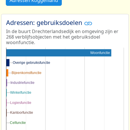
Adressen Koggenland
Adressen: gebruiksdoelen
In de buurt Drechterlandsedijk en omgeving zijn er
268 verblijfsobjecten met het gebruiksdoel
woonfunctie.
Woonfunctie
Overige gebruiksfunctie
Overige gebruiksfunctie
Bijeenkomstfunctie
Bijeenkomstfunctie
Industriefunctie
Industriefunctie
Winkelfunctie
Winkelfunctie
Logiesfunctie
Logiesfunctie
Kantoorfunctie
Kantoorfunctie
Celfunctie
Celfunctie