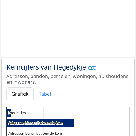
Kerncijfers van Hegedykje
Adressen, panden, percelen, woningen, huishoudens
en inwoners.
Grafiek
Tabel
Postcodes
Postcodes
Adressen binnen bebouwde kom
Adressen binnen bebouwde kom
Adressen buiten bebouwde kom
Adressen buiten bebouwde kom