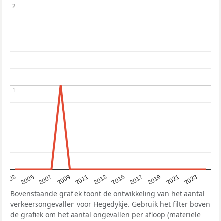
2
2
1
1
2017
2023
2007
2013
2019
2003
2009
2015
2021
2005
2011
Bovenstaande grafiek toont de ontwikkeling van het aantal
verkeersongevallen voor Hegedykje. Gebruik het filter boven
de grafiek om het aantal ongevallen per afloop (materiële