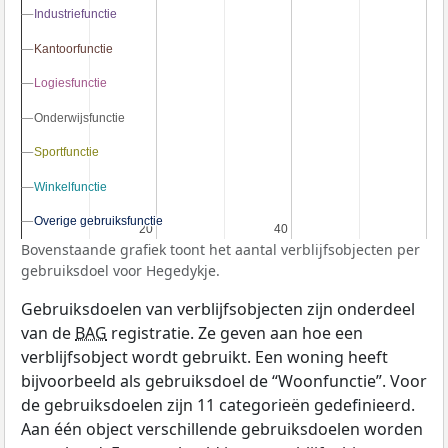
Industriefunctie
Industriefunctie
Kantoorfunctie
Kantoorfunctie
Logiesfunctie
Logiesfunctie
Onderwijsfunctie
Onderwijsfunctie
Sportfunctie
Sportfunctie
Winkelfunctie
Winkelfunctie
Overige gebruiksfunctie
Overige gebruiksfunctie
20
20
40
40
Bovenstaande grafiek toont het aantal verblijfsobjecten per
gebruiksdoel voor Hegedykje.
Gebruiksdoelen van verblijfsobjecten zijn onderdeel
van de
BAG
registratie. Ze geven aan hoe een
verblijfsobject wordt gebruikt. Een woning heeft
bijvoorbeeld als gebruiksdoel de “Woonfunctie”. Voor
de gebruiksdoelen zijn 11 categorieën gedefinieerd.
Aan één object verschillende gebruiksdoelen worden