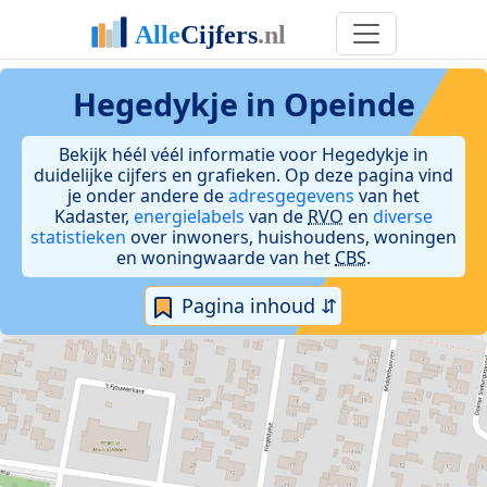
Hegedykje in Opeinde
Bekijk héél véél informatie voor Hegedykje in
duidelijke cijfers en grafieken. Op deze pagina vind
je onder andere de
adresgegevens
van het
Kadaster,
energielabels
van de
RVO
en
diverse
statistieken
over inwoners, huishoudens, woningen
en woningwaarde van het
CBS
.
Pagina inhoud ⇵