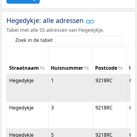
Hegedykje: alle adressen
Tabel met alle 55 adressen van Hegedykje.
Zoek in de tabel:
Straatnaam
Huisnummer
Postcode
Wo
Straatnaam
Huisnummer
Postcode
Wo
Hegedykje
1
9218RC
Op
Hegedykje
3
9218RC
Op
Hegedykje
5
9218RC
Op