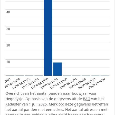
40
40
30
30
20
20
10
10
1950 tot 1970
1990 tot 2000
1900 tot 1925
2020 en later
1970 tot 1980
oor 1700
2000 tot 2010
1925 tot 1950
1980 tot 1990
1700 tot 1900
2010 tot 2020
Overzicht van het aantal panden naar bouwjaar voor
Hegedykje. Op basis van de gegevens uit de
BAG
van het
Kadaster van 1 juli 2026. Merk op: deze gegevens betreffen
het aantal panden met een adres. Het aantal adressen met
panden in een gebied is bijna altijd hoger dan het aantal