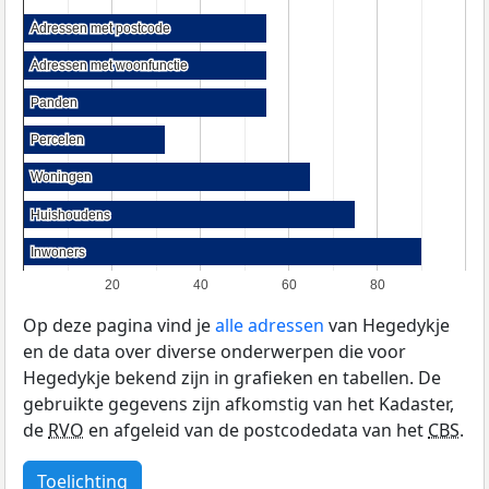
Adressen met postcode
Adressen met postcode
Adressen met woonfunctie
Adressen met woonfunctie
Panden
Panden
Percelen
Percelen
Woningen
Woningen
Huishoudens
Huishoudens
Inwoners
Inwoners
20
40
60
80
Op deze pagina vind je
alle adressen
van Hegedykje
en de data over diverse onderwerpen die voor
Hegedykje bekend zijn in grafieken en tabellen. De
gebruikte gegevens zijn afkomstig van het Kadaster,
de
RVO
en afgeleid van de postcodedata van het
CBS
.
Toelichting