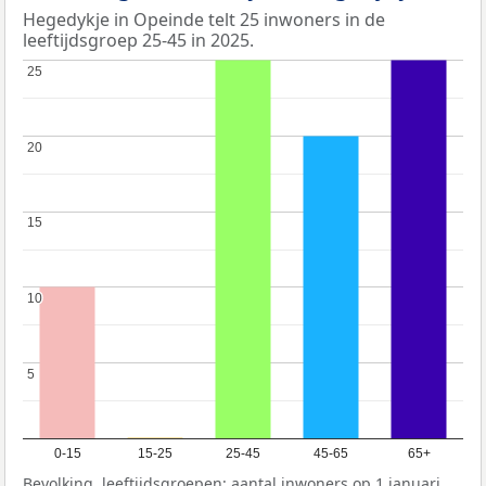
Hegedykje in Opeinde telt 25 inwoners in de
leeftijdsgroep 25-45 in 2025.
25
25
20
20
15
15
10
10
5
5
0-15
15-25
25-45
45-65
65+
Bevolking, leeftijdsgroepen: aantal inwoners op 1 januari