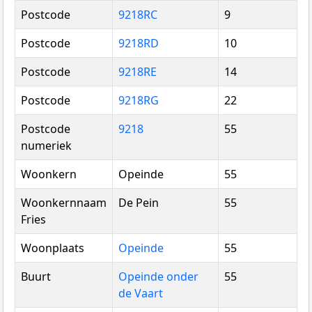
Postcode
9218RC
9
Postcode
9218RD
10
Postcode
9218RE
14
Postcode
9218RG
22
Postcode
9218
55
numeriek
Woonkern
Opeinde
55
Woonkernnaam
De Pein
55
Fries
Woonplaats
Opeinde
55
Buurt
Opeinde onder
55
de Vaart