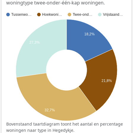
woningtype twee-onder-één-kap woningen.
Tussenwo…
Hoekwoni…
Twee-ond…
Vrijstaand…
18,2%
27,3%
21,8%
32,7%
Bovenstaand taartdiagram toont het aantal en percentage
woningen naar type in Hegedykje.