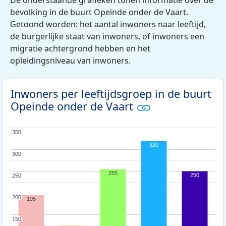
bevolking in de buurt Opeinde onder de Vaart.
Getoond worden: het aantal inwoners naar leeftijd,
de burgerlijke staat van inwoners, of inwoners een
migratie achtergrond hebben en het
opleidingsniveau van inwoners.
Inwoners per leeftijdsgroep in de buurt
Opeinde onder de Vaart
350
350
320
300
300
255
250
250
250
200
200
195
150
150