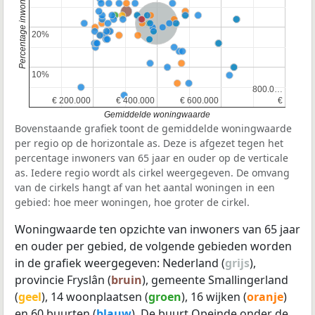
Nederland
20%
20%
10%
10%
800.0…
800.0…
€ 200.000
€ 200.000
€ 400.000
€ 400.000
€ 600.000
€ 600.000
€
€
Gemiddelde woningwaarde
Bovenstaande grafiek toont de gemiddelde woningwaarde
per regio op de horizontale as. Deze is afgezet tegen het
percentage inwoners van 65 jaar en ouder op de verticale
as. Iedere regio wordt als cirkel weergegeven. De omvang
van de cirkels hangt af van het aantal woningen in een
gebied: hoe meer woningen, hoe groter de cirkel.
Woningwaarde ten opzichte van inwoners van 65 jaar
en ouder per gebied, de volgende gebieden worden
in de grafiek weergegeven: Nederland (
grijs
),
provincie Fryslân (
bruin
), gemeente Smallingerland
(
geel
), 14 woonplaatsen (
groen
), 16 wijken (
oranje
)
en 60 buurten (
blauw
). De buurt Opeinde onder de