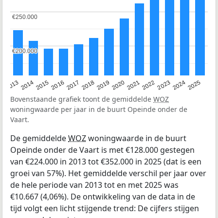
€250.000
€250.000
€200.000
€200.000
2015
2021
2014
2020
2013
2019
2025
2018
2024
2017
2023
2016
2022
Bovenstaande grafiek toont de gemiddelde
WOZ
woningwaarde per jaar in de buurt Opeinde onder de
Vaart.
De gemiddelde
WOZ
woningwaarde in de buurt
Opeinde onder de Vaart is met €128.000 gestegen
van €224.000 in 2013 tot €352.000 in 2025 (dat is een
groei van 57%). Het gemiddelde verschil per jaar over
de hele periode van 2013 tot en met 2025 was
€10.667 (4,06%). De ontwikkeling van de data in de
tijd volgt een licht stijgende trend: De cijfers stijgen