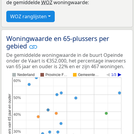
de gemiddelde
WOZ
woningwaarde:
WOZ ranglijsten
Woningwaarde en 65-plussers per
gebied
De gemiddelde woningwaarde in de buurt Opeinde
onder de Vaart is €352.000, het percentage inwoners
van 65 jaar en ouder is 22% en er zijn 467 woningen.
Nederland
Provincie F…
Gemeente…
1/3
60%
60%
Percentage inwoners van 65 jaar en ouder
50%
50%
40%
40%
30%
30%