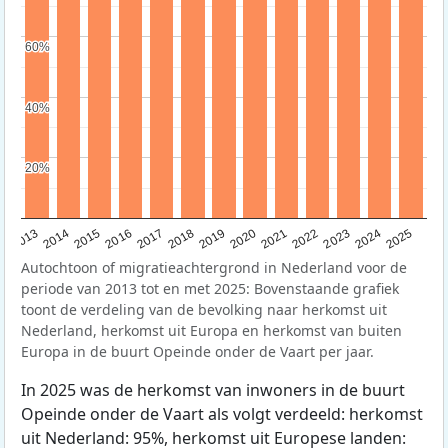
60%
60%
40%
40%
20%
20%
2015
2014
2021
2013
2020
2019
2018
2025
2017
2024
2023
2016
2022
Autochtoon of migratieachtergrond in Nederland voor de
periode van 2013 tot en met 2025: Bovenstaande grafiek
toont de verdeling van de bevolking naar herkomst uit
Nederland, herkomst uit Europa en herkomst van buiten
Europa in de buurt Opeinde onder de Vaart per jaar.
In 2025 was de herkomst van inwoners in de buurt
Opeinde onder de Vaart als volgt verdeeld: herkomst
uit Nederland: 95%, herkomst uit Europese landen: