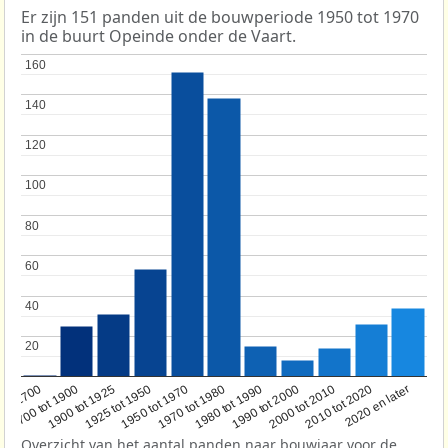
Er zijn 151 panden uit de bouwperiode 1950 tot 1970
in de buurt Opeinde onder de Vaart.
160
160
140
140
120
120
100
100
80
80
60
60
40
40
20
20
1950 tot 1970
1990 tot 2000
1900 tot 1925
2020 en later
1970 tot 1980
oor 1700
2000 tot 2010
1925 tot 1950
1980 tot 1990
1700 tot 1900
2010 tot 2020
Overzicht van het aantal panden naar bouwjaar voor de