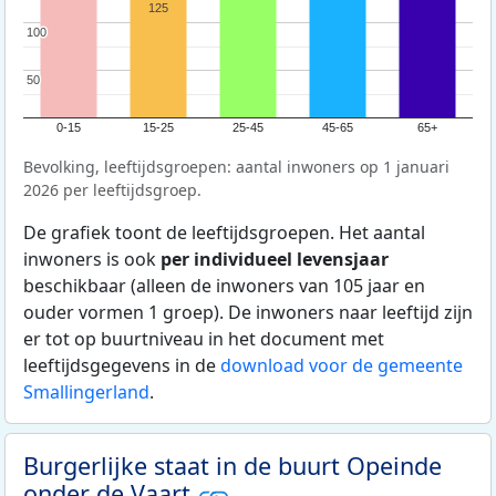
125
100
100
50
50
0-15
15-25
25-45
45-65
65+
Bevolking, leeftijdsgroepen: aantal inwoners op 1 januari
2026 per leeftijdsgroep.
De grafiek toont de leeftijdsgroepen. Het aantal
inwoners is ook
per individueel levensjaar
beschikbaar (alleen de inwoners van 105 jaar en
ouder vormen 1 groep). De inwoners naar leeftijd zijn
er tot op buurtniveau in het document met
leeftijdsgegevens in de
download voor de gemeente
Smallingerland
.
Burgerlijke staat in de buurt Opeinde
onder de Vaart