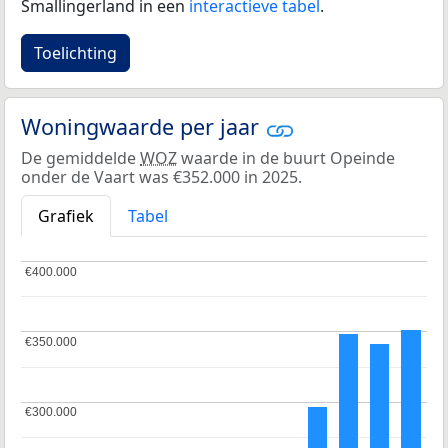
Smallingerland in een
interactieve tabel
.
Toelichting
Woningwaarde per jaar
De gemiddelde
WOZ
waarde in de buurt Opeinde
onder de Vaart was €352.000 in 2025.
Grafiek
Tabel
€400.000
€400.000
€350.000
€350.000
€300.000
€300.000