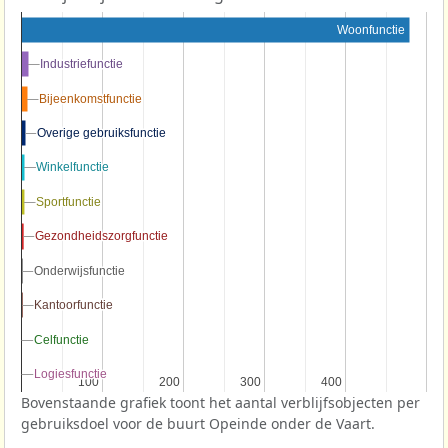
Woonfunctie
Industriefunctie
Industriefunctie
Bijeenkomstfunctie
Bijeenkomstfunctie
Overige gebruiksfunctie
Overige gebruiksfunctie
Winkelfunctie
Winkelfunctie
Sportfunctie
Sportfunctie
Gezondheidszorgfunctie
Gezondheidszorgfunctie
Onderwijsfunctie
Onderwijsfunctie
Kantoorfunctie
Kantoorfunctie
Celfunctie
Celfunctie
Logiesfunctie
Logiesfunctie
100
100
200
200
300
300
400
400
Bovenstaande grafiek toont het aantal verblijfsobjecten per
gebruiksdoel voor de buurt Opeinde onder de Vaart.