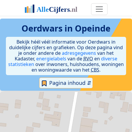
Oerdwars in Opeinde
Bekijk héél véél informatie voor Oerdwars in
duidelijke cijfers en grafieken. Op deze pagina vind
je onder andere de
adresgegevens
van het
Kadaster,
energielabels
van de
RVO
en
diverse
statistieken
over inwoners, huishoudens, woningen
en woningwaarde van het
CBS
.
Pagina inhoud ⇵