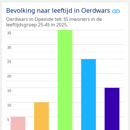
Bevolking naar leeftijd in Oerdwars
Oerdwars in Opeinde telt 35 inwoners in de
leeftijdsgroep 25-45 in 2025.
35
35
30
30
25
25
20
20
15
15
10
10
5
5