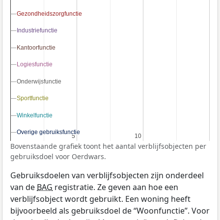
Gezondheidszorgfunctie
Gezondheidszorgfunctie
Industriefunctie
Industriefunctie
Kantoorfunctie
Kantoorfunctie
Logiesfunctie
Logiesfunctie
Onderwijsfunctie
Onderwijsfunctie
Sportfunctie
Sportfunctie
Winkelfunctie
Winkelfunctie
Overige gebruiksfunctie
Overige gebruiksfunctie
5
5
10
10
Bovenstaande grafiek toont het aantal verblijfsobjecten per
gebruiksdoel voor Oerdwars.
Gebruiksdoelen van verblijfsobjecten zijn onderdeel
van de
BAG
registratie. Ze geven aan hoe een
verblijfsobject wordt gebruikt. Een woning heeft
bijvoorbeeld als gebruiksdoel de “Woonfunctie”. Voor