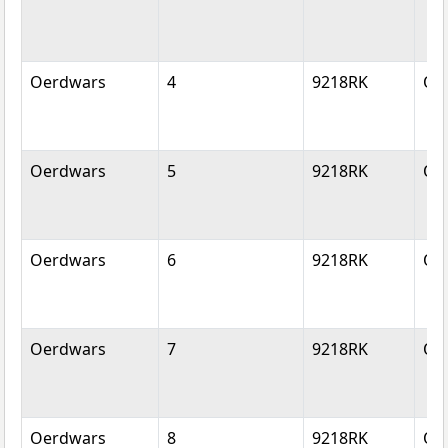
Oerdwars
4
9218RK
Op
Oerdwars
5
9218RK
Op
Oerdwars
6
9218RK
Op
Oerdwars
7
9218RK
Op
Oerdwars
8
9218RK
Op