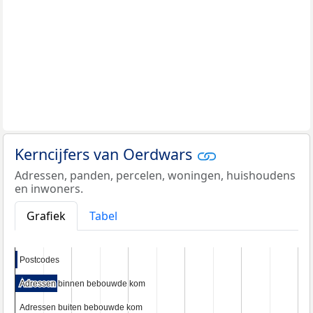
Kerncijfers van Oerdwars
Adressen, panden, percelen, woningen, huishoudens
en inwoners.
Grafiek
Tabel
Postcodes
Postcodes
Adressen binnen bebouwde kom
Adressen binnen bebouwde kom
Adressen buiten bebouwde kom
Adressen buiten bebouwde kom