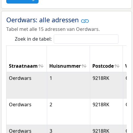
Oerdwars: alle adressen
Tabel met alle 15 adressen van Oerdwars.
Zoek in de tabel:
Straatnaam
Huisnummer
Postcode
Wo
Straatnaam
Huisnummer
Postcode
Wo
Oerdwars
1
9218RK
Op
Oerdwars
2
9218RK
Op
Oerdwars
3
9218RK
Op