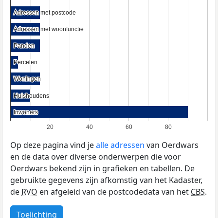
Adressen met postcode
Adressen met postcode
Adressen met woonfunctie
Adressen met woonfunctie
Panden
Panden
Percelen
Percelen
Woningen
Woningen
Huishoudens
Huishoudens
Inwoners
Inwoners
20
40
60
80
Op deze pagina vind je
alle adressen
van Oerdwars
en de data over diverse onderwerpen die voor
Oerdwars bekend zijn in grafieken en tabellen. De
gebruikte gegevens zijn afkomstig van het Kadaster,
de
RVO
en afgeleid van de postcodedata van het
CBS
.
Toelichting