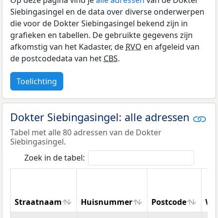
Op deze pagina vind je
alle adressen
van de Dokter
Siebingasingel en de data over diverse onderwerpen
die voor de Dokter Siebingasingel bekend zijn in
grafieken en tabellen. De gebruikte gegevens zijn
afkomstig van het Kadaster, de
RVO
en afgeleid van
de postcodedata van het
CBS
.
Toelichting
Dokter Siebingasingel: alle adressen
Tabel met alle 80 adressen van de Dokter
Siebingasingel.
Zoek in de tabel:
Straatnaam
Huisnummer
Postcode
Wo
Straatnaam
Huisnummer
Postcode
Wo