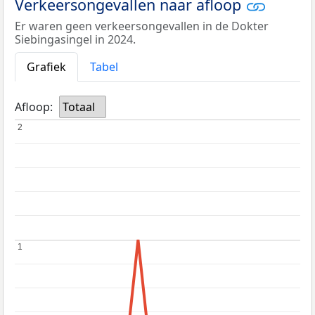
Verkeersongevallen naar afloop
Er waren geen verkeersongevallen in de Dokter
Siebingasingel in 2024.
Grafiek
Tabel
Afloop:
Totaal
2
2
1
1