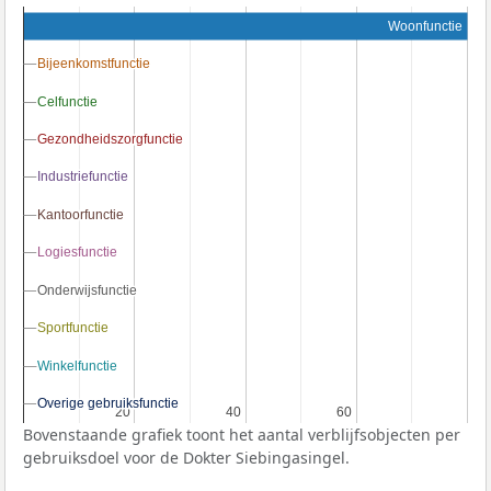
Woonfunctie
Bijeenkomstfunctie
Bijeenkomstfunctie
Celfunctie
Celfunctie
Gezondheidszorgfunctie
Gezondheidszorgfunctie
Industriefunctie
Industriefunctie
Kantoorfunctie
Kantoorfunctie
Logiesfunctie
Logiesfunctie
Onderwijsfunctie
Onderwijsfunctie
Sportfunctie
Sportfunctie
Winkelfunctie
Winkelfunctie
Overige gebruiksfunctie
Overige gebruiksfunctie
20
20
40
40
60
60
Bovenstaande grafiek toont het aantal verblijfsobjecten per
gebruiksdoel voor de Dokter Siebingasingel.