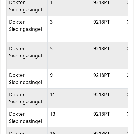
Dokter
1
9218PT
Op
Siebingasingel
Dokter
3
9218PT
Op
Siebingasingel
Dokter
5
9218PT
Op
Siebingasingel
Dokter
9
9218PT
Op
Siebingasingel
Dokter
11
9218PT
Op
Siebingasingel
Dokter
13
9218PT
Op
Siebingasingel
Dokter
15
9218PT
Op