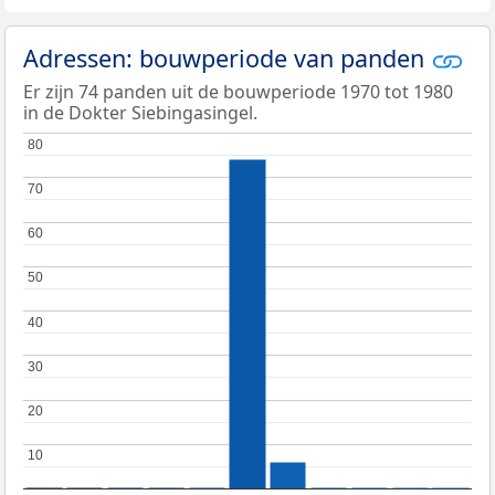
Adressen: bouwperiode van panden
Er zijn 74 panden uit de bouwperiode 1970 tot 1980
in de Dokter Siebingasingel.
80
80
70
70
60
60
50
50
40
40
30
30
20
20
10
10