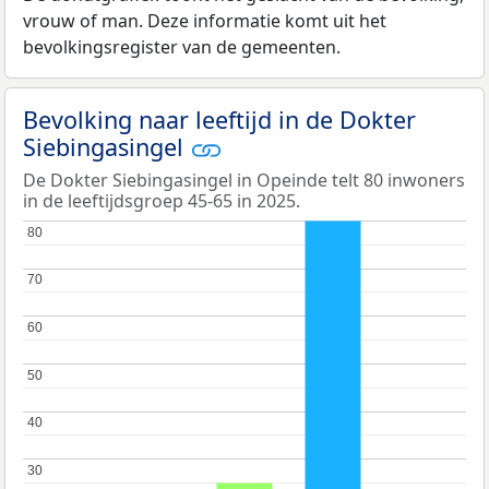
vrouw of man. Deze informatie komt uit het
bevolkingsregister van de gemeenten.
Bevolking naar leeftijd in de Dokter
Siebingasingel
De Dokter Siebingasingel in Opeinde telt 80 inwoners
in de leeftijdsgroep 45-65 in 2025.
80
80
70
70
60
60
50
50
40
40
30
30