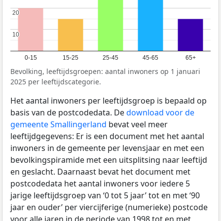
20
20
10
10
0-15
15-25
25-45
45-65
65+
Bevolking, leeftijdsgroepen: aantal inwoners op 1 januari
2025 per leeftijdscategorie.
Het aantal inwoners per leeftijdsgroep is bepaald op
basis van de postcodedata. De
download voor de
gemeente Smallingerland
bevat veel meer
leeftijdgegevens: Er is een document met het aantal
inwoners in de gemeente per levensjaar en met een
bevolkingspiramide met een uitsplitsing naar leeftijd
en geslacht. Daarnaast bevat het document met
postcodedata het aantal inwoners voor iedere 5
jarige leeftijdsgroep van ‘0 tot 5 jaar’ tot en met ‘90
jaar en ouder’ per viercijferige (numerieke) postcode
voor alle jaren in de periode van 1998 tot en met