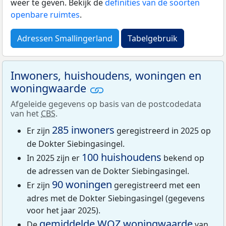
weer te geven. Bekijk de
definities van de soorten
openbare ruimtes
.
Adressen Smallingerland
Tabelgebruik
Inwoners, huishoudens, woningen en
woningwaarde
Afgeleide gegevens op basis van de postcodedata
van het
CBS
.
285 inwoners
Er zijn
geregistreerd in 2025 op
de Dokter Siebingasingel.
100 huishoudens
In 2025 zijn er
bekend op
de adressen van de Dokter Siebingasingel.
90 woningen
Er zijn
geregistreerd met een
adres met de Dokter Siebingasingel (gegevens
voor het jaar 2025).
gemiddelde
WOZ
woningwaarde
De
van