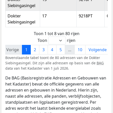
Siebingasingel
Dokter
17
9218PT
Op
Siebingasingel
Toon 1 tot 8 van 80 rijen
Toon
rijen
Vorige
1
2
3
4
5
…
10
Volgende
Bovenstaande tabel toont de 80 adressen van de Dokter
Siebingasingel. Dit zijn alle adressen op basis van de
BAG
data van het Kadaster van 1 juli 2026.
De BAG (Basisregistratie Adressen en Gebouwen van
het Kadaster) bevat de officiële gegevens van alle
adressen en gebouwen in Nederland. Hierin zijn,
naast alle adressen, alle panden, verblijfsobjecten,
standplaatsen en ligplaatsen geregistreerd. Per
adres wordt het laatst bekende energielabel zoals