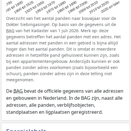
1950 tot 1970
1990 tot 2000
1900 tot 1925
2020 en later
1970 tot 1980
oor 1700
2000 tot 2010
1925 tot 1950
1980 tot 1990
1700 tot 1900
2010 tot 2020
Overzicht van het aantal panden naar bouwjaar voor de
Dokter Siebingasingel. Op basis van de gegevens uit de
BAG
van het Kadaster van 1 juli 2026. Merk op: deze
gegevens betreffen het aantal panden met een adres. Het
aantal adressen met panden in een gebied is bijna altijd
hoger dan het aantal panden. Dit is omdat er meerdere
adressen in hetzelfde pand gehuisvest kunnen zijn, zoals
bij een appartementengebouw. Anderzijds kunnen er ook
panden zonder adres voorkomen (zoals bijvoorbeeld een
schuur), panden zonder adres zijn in deze telling niet
meegenomen.
De
BAG
bevat de officiële gegevens van alle adressen
en gebouwen in Nederland. In de BAG zijn, naast alle
adressen, alle panden, verblijfsobjecten,
standplaatsen en ligplaatsen geregistreerd.