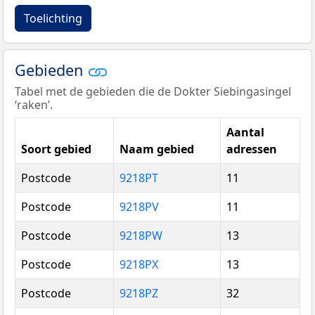
Toelichting
Gebieden
Tabel met de gebieden die de Dokter Siebingasingel
‘raken’.
Aantal
Soort gebied
Naam gebied
adressen
Postcode
9218PT
11
Postcode
9218PV
11
Postcode
9218PW
13
Postcode
9218PX
13
Postcode
9218PZ
32