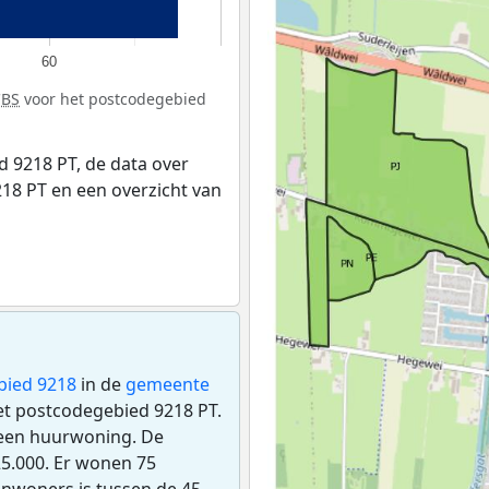
60
CBS
voor het postcodegebied
 9218 PT, de data over
18 PT en een overzicht van
bied 9218
in de
gemeente
het postcodegebied 9218 PT.
 een huurwoning. De
5.000. Er wonen 75
inwoners is tussen de 45