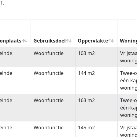
T.
onplaats
Gebruiksdoel
Oppervlakte
Wonin
onplaats
Gebruiksdoel
Oppervlakte
Wonin
einde
Woonfunctie
103 m2
Vrijsta
wonin
einde
Woonfunctie
144 m2
Twee-o
één-ka
wonin
einde
Woonfunctie
163 m2
Twee-o
één-ka
wonin
einde
Woonfunctie
145 m2
Vrijsta
wonin