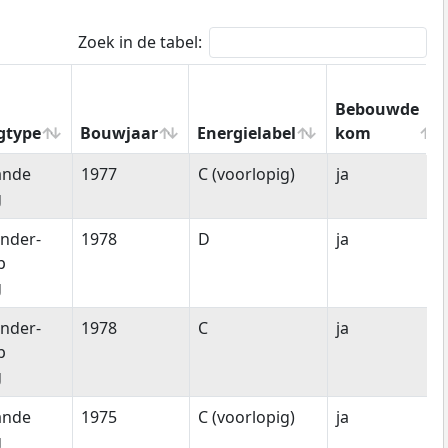
Zoek in de tabel:
Bebouwde
gtype
Bouwjaar
Energielabel
kom
gtype
Bouwjaar
Energielabel
Bebouwde
ande
1977
C (voorlopig)
ja
kom
g
nder-
1978
D
ja
p
g
nder-
1978
C
ja
p
g
ande
1975
C (voorlopig)
ja
g