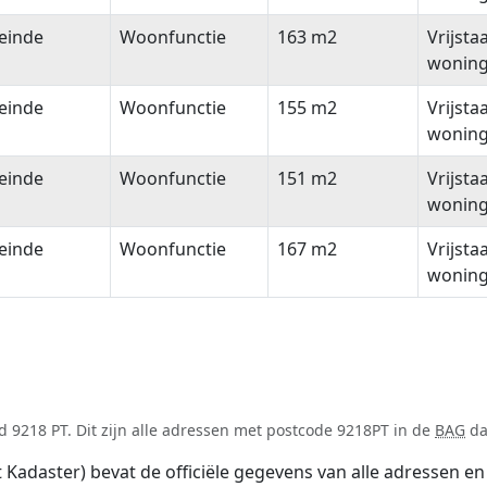
einde
Woonfunctie
163 m2
Vrijsta
wonin
einde
Woonfunctie
155 m2
Vrijsta
wonin
einde
Woonfunctie
151 m2
Vrijsta
wonin
einde
Woonfunctie
167 m2
Vrijsta
wonin
 9218 PT. Dit zijn alle adressen met postcode 9218PT in de
BAG
da
adaster) bevat de officiële gegevens van alle adressen en 