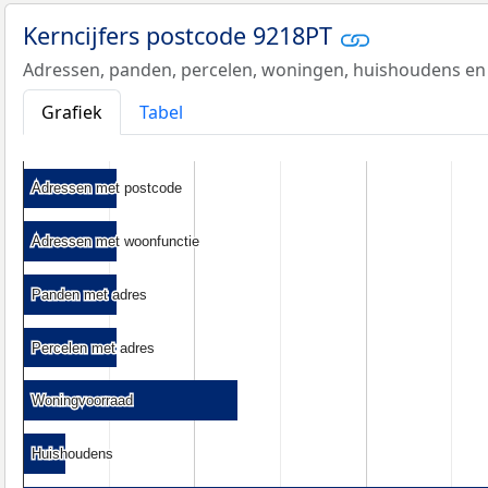
Kerncijfers postcode 9218PT
Adressen, panden, percelen, woningen, huishoudens en
Grafiek
Tabel
Adressen met postcode
Adressen met postcode
Adressen met woonfunctie
Adressen met woonfunctie
Panden met adres
Panden met adres
Percelen met adres
Percelen met adres
Woningvoorraad
Woningvoorraad
Huishoudens
Huishoudens