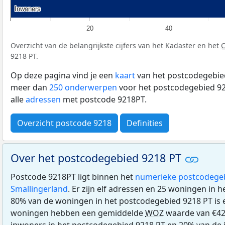
Inwoners
Inwoners
20
40
Overzicht van de belangrijkste cijfers van het Kadaster en het
9218 PT.
Op deze pagina vind je een
kaart
van het postcodegebied
meer dan
250 onderwerpen
voor het postcodegebied 92
alle
adressen
met postcode 9218PT.
Overzicht postcode 9218
Definities
Over het postcodegebied 9218 PT
Postcode 9218PT ligt binnen het
numerieke postcodege
Smallingerland
. Er zijn elf adressen en 25 woningen in 
80% van de woningen in het postcodegebied 9218 PT is
woningen hebben een gemiddelde
WOZ
waarde van €42
inwoners in het postcodegebied 9218 PT en 20% van de 