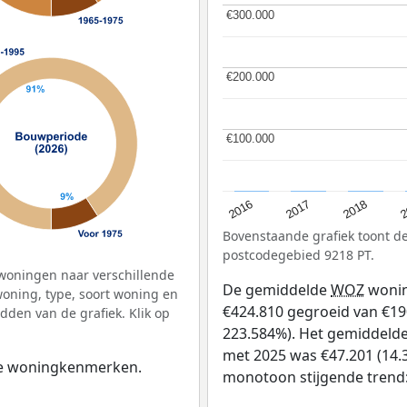
€300.000
€300.000
€200.000
€200.000
€100.000
€100.000
2
2016
2018
2017
Bovenstaande grafiek toont 
postcodegebied 9218 PT.
woningen naar verschillende
De gemiddelde
WOZ
wonin
ning, type, soort woning en
€424.810 gegroeid van €190 
dden van de grafiek. Klik op
223.584%). Het gemiddelde 
met 2025 was €47.201 (14.3
 de woningkenmerken.
monotoon stijgende trend: D