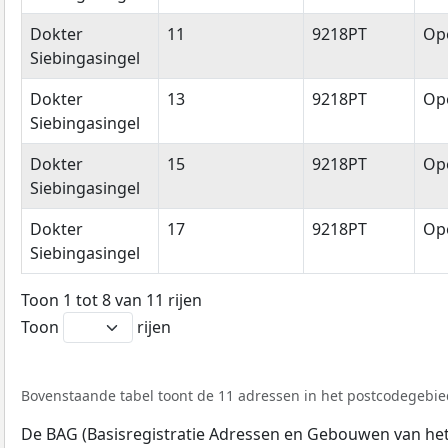
Dokter
11
9218PT
Op
Siebingasingel
Dokter
13
9218PT
Op
Siebingasingel
Dokter
15
9218PT
Op
Siebingasingel
Dokter
17
9218PT
Op
Siebingasingel
Toon 1 tot 8 van 11 rijen
Toon
rijen
Bovenstaande tabel toont de 11 adressen in het postcodegebied
De BAG (Basisregistratie Adressen en Gebouwen van het K