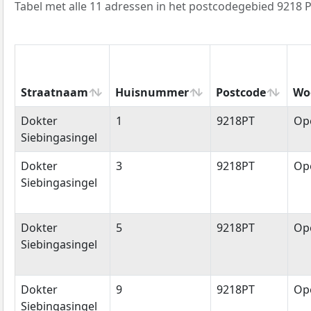
Tabel met alle 11 adressen in het postcodegebied 9218 P
Straatnaam
Huisnummer
Postcode
Wo
Straatnaam
Huisnummer
Postcode
Wo
Dokter
1
9218PT
Op
Siebingasingel
Dokter
3
9218PT
Op
Siebingasingel
Dokter
5
9218PT
Op
Siebingasingel
Dokter
9
9218PT
Op
Siebingasingel