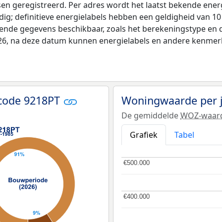
tsen geregistreerd. Per adres wordt het laatst bekende ener
ldig; definitieve energielabels hebben een geldigheid van 1
lende gegevens beschikbaar, zoals het berekeningstype en
026, na deze datum kunnen energielabels en andere kenmerke
tcode 9218PT
Woningwaarde per 
De gemiddelde
WOZ-waar
Grafiek
Tabel
€500.000
€500.000
€400.000
€400.000