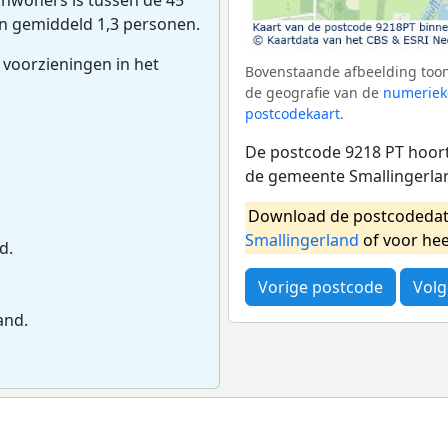
an gemiddeld 1,3 personen.
 voorzieningen in het
Bovenstaande afbeelding toon
de geografie van de
numeriek
postcodekaart
.
De postcode 9218 PT hoort 
.
de gemeente Smallingerla
Download de postcodedat
Smallingerland
of voor he
d.
Vorige postcode
Volg
and.