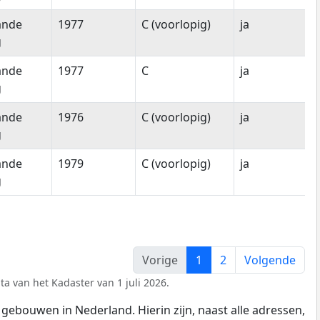
ande
1977
C (voorlopig)
ja
g
ande
1977
C
ja
g
ande
1976
C (voorlopig)
ja
g
ande
1979
C (voorlopig)
ja
g
Vorige
1
2
Volgende
ta van het Kadaster van 1 juli 2026.
gebouwen in Nederland. Hierin zijn, naast alle adressen,