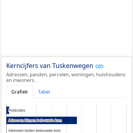
Kerncijfers van Tuskenwegen
Adressen, panden, percelen, woningen, huishoudens
en inwoners.
Grafiek
Tabel
Postcodes
Postcodes
Adressen binnen bebouwde kom
Adressen binnen bebouwde kom
Adressen buiten bebouwde kom
Adressen buiten bebouwde kom