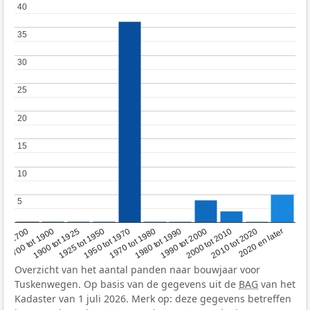
40
40
35
35
30
30
25
25
20
20
15
15
10
10
5
5
1950 tot 1970
1990 tot 2000
1900 tot 1925
2020 en later
1970 tot 1980
oor 1700
2000 tot 2010
1925 tot 1950
1980 tot 1990
1700 tot 1900
2010 tot 2020
Overzicht van het aantal panden naar bouwjaar voor
Tuskenwegen. Op basis van de gegevens uit de
BAG
van het
Kadaster van 1 juli 2026. Merk op: deze gegevens betreffen