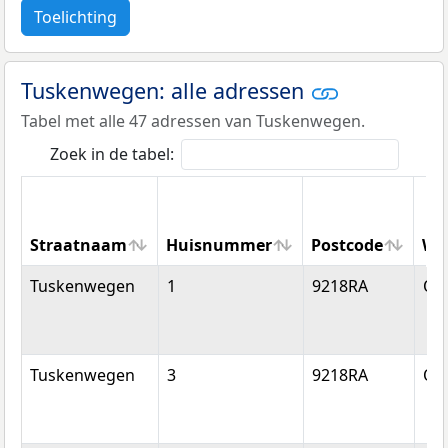
Toelichting
Tuskenwegen: alle adressen
Tabel met alle 47 adressen van Tuskenwegen.
Zoek in de tabel:
Straatnaam
Huisnummer
Postcode
Wo
Straatnaam
Huisnummer
Postcode
Wo
Tuskenwegen
1
9218RA
Op
Tuskenwegen
3
9218RA
Op