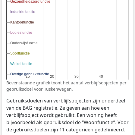
Gezondheidszorgfunctie
Gezondheidszorgfunctie
Industriefunctie
Industriefunctie
Kantoorfunctie
Kantoorfunctie
Logiesfunctie
Logiesfunctie
Onderwijsfunctie
Onderwijsfunctie
Sportfunctie
Sportfunctie
Winkelfunctie
Winkelfunctie
Overige gebruiksfunctie
Overige gebruiksfunctie
10
10
20
20
30
30
40
40
Bovenstaande grafiek toont het aantal verblijfsobjecten per
gebruiksdoel voor Tuskenwegen.
Gebruiksdoelen van verblijfsobjecten zijn onderdeel
van de
BAG
registratie. Ze geven aan hoe een
verblijfsobject wordt gebruikt. Een woning heeft
bijvoorbeeld als gebruiksdoel de “Woonfunctie”. Voor
de gebruiksdoelen zijn 11 categorieën gedefinieerd.