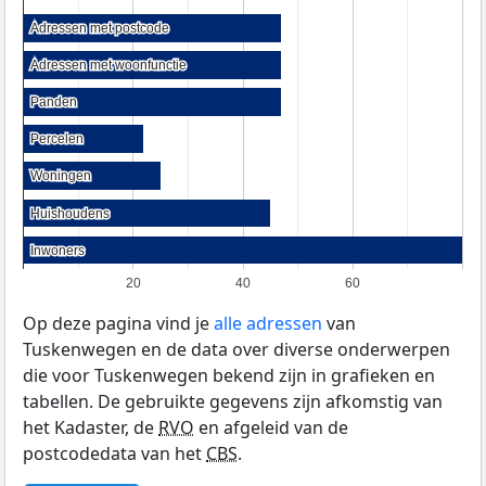
Adressen met postcode
Adressen met postcode
Adressen met woonfunctie
Adressen met woonfunctie
Panden
Panden
Percelen
Percelen
Woningen
Woningen
Huishoudens
Huishoudens
Inwoners
Inwoners
20
40
60
Op deze pagina vind je
alle adressen
van
Tuskenwegen en de data over diverse onderwerpen
die voor Tuskenwegen bekend zijn in grafieken en
tabellen. De gebruikte gegevens zijn afkomstig van
het Kadaster, de
RVO
en afgeleid van de
postcodedata van het
CBS
.