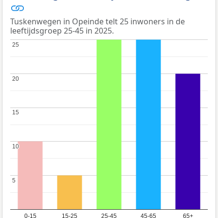
Tuskenwegen in Opeinde telt 25 inwoners in de
leeftijdsgroep 25-45 in 2025.
25
25
20
20
15
15
10
10
5
5
0-15
15-25
25-45
45-65
65+