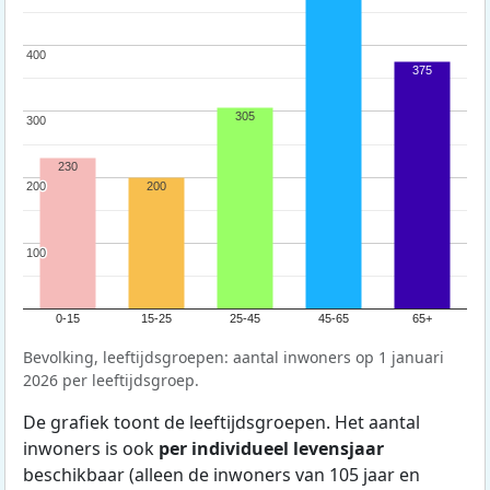
400
400
375
305
300
300
230
200
200
200
100
100
0-15
15-25
25-45
45-65
65+
Bevolking, leeftijdsgroepen: aantal inwoners op 1 januari
2026 per leeftijdsgroep.
De grafiek toont de leeftijdsgroepen. Het aantal
inwoners is ook
per individueel levensjaar
beschikbaar (alleen de inwoners van 105 jaar en