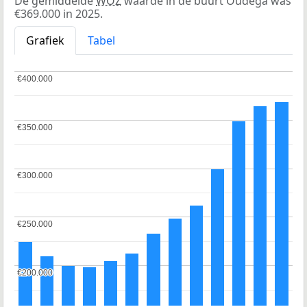
De gemiddelde
WOZ
waarde in de buurt Oudega was
€369.000 in 2025.
Grafiek
Tabel
€400.000
€400.000
€350.000
€350.000
€300.000
€300.000
€250.000
€250.000
€200.000
€200.000