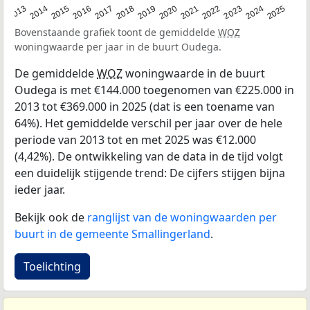
2015
2021
2014
2020
2013
2019
2025
2018
2024
2017
2023
2016
2022
Bovenstaande grafiek toont de gemiddelde
WOZ
woningwaarde per jaar in de buurt Oudega.
De gemiddelde
WOZ
woningwaarde in de buurt
Oudega is met €144.000 toegenomen van €225.000 in
2013 tot €369.000 in 2025 (dat is een toename van
64%). Het gemiddelde verschil per jaar over de hele
periode van 2013 tot en met 2025 was €12.000
(4,42%). De ontwikkeling van de data in de tijd volgt
een duidelijk stijgende trend: De cijfers stijgen bijna
ieder jaar.
Bekijk ook de
ranglijst van de woningwaarden per
buurt in de gemeente Smallingerland
.
Toelichting