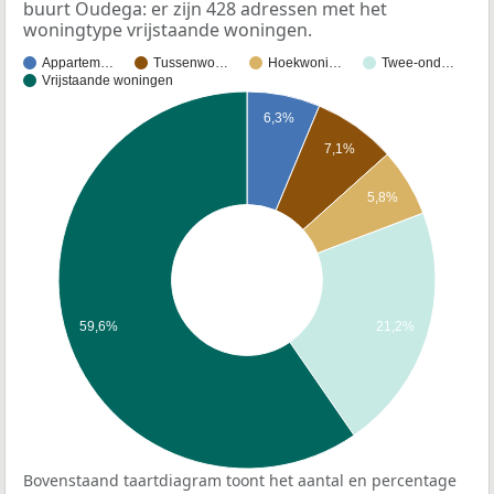
buurt Oudega: er zijn 428 adressen met het
woningtype vrijstaande woningen.
Appartem…
Tussenwo…
Hoekwoni…
Twee-ond…
Vrijstaande woningen
6,3%
7,1%
5,8%
59,6%
21,2%
Bovenstaand taartdiagram toont het aantal en percentage