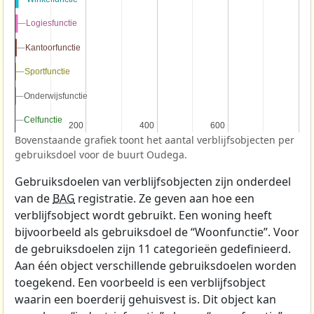
Logiesfunctie
Logiesfunctie
Kantoorfunctie
Kantoorfunctie
Sportfunctie
Sportfunctie
Onderwijsfunctie
Onderwijsfunctie
Celfunctie
Celfunctie
200
200
400
400
600
600
Bovenstaande grafiek toont het aantal verblijfsobjecten per
gebruiksdoel voor de buurt Oudega.
Gebruiksdoelen van verblijfsobjecten zijn onderdeel
van de
BAG
registratie. Ze geven aan hoe een
verblijfsobject wordt gebruikt. Een woning heeft
bijvoorbeeld als gebruiksdoel de “Woonfunctie”. Voor
de gebruiksdoelen zijn 11 categorieën gedefinieerd.
Aan één object verschillende gebruiksdoelen worden
toegekend. Een voorbeeld is een verblijfsobject
waarin een boerderij gehuisvest is. Dit object kan