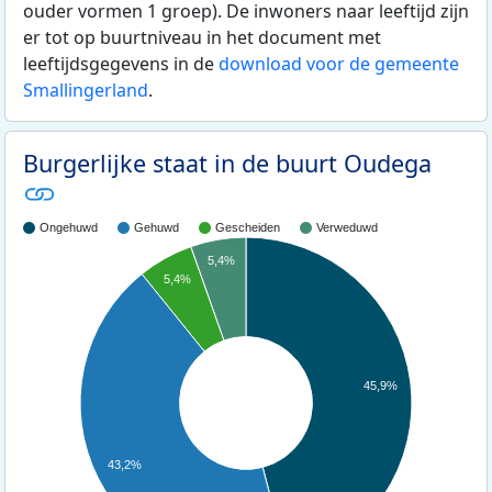
ouder vormen 1 groep). De inwoners naar leeftijd zijn
er tot op buurtniveau in het document met
leeftijdsgegevens in de
download voor de gemeente
Smallingerland
.
Burgerlijke staat in de buurt Oudega
Ongehuwd
Gehuwd
Gescheiden
Verweduwd
5,4%
5,4%
45,9%
43,2%