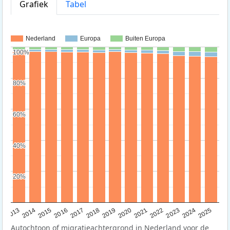
Grafiek
Tabel
Nederland
Europa
Buiten Europa
100%
100%
80%
80%
60%
60%
40%
40%
20%
20%
2015
2014
2021
2013
2020
2019
2018
2025
2017
2024
2023
2016
2022
Autochtoon of migratieachtergrond in Nederland voor de