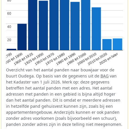
80
80
60
60
40
40
20
20
1950 tot 1970
1990 tot 2000
1900 tot 1925
2020 en later
1970 tot 1980
oor 1700
2000 tot 2010
1925 tot 1950
1980 tot 1990
1700 tot 1900
2010 tot 2020
Overzicht van het aantal panden naar bouwjaar voor de
buurt Oudega. Op basis van de gegevens uit de
BAG
van
het Kadaster van 1 juli 2026. Merk op: deze gegevens
betreffen het aantal panden met een adres. Het aantal
adressen met panden in een gebied is bijna altijd hoger
dan het aantal panden. Dit is omdat er meerdere adressen
in hetzelfde pand gehuisvest kunnen zijn, zoals bij een
appartementengebouw. Anderzijds kunnen er ook panden
zonder adres voorkomen (zoals bijvoorbeeld een schuur),
panden zonder adres zijn in deze telling niet meegenomen.