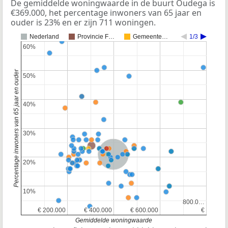
De gemiddelde woningwaarde in de buurt Oudega is
€369.000, het percentage inwoners van 65 jaar en
ouder is 23% en er zijn 711 woningen.
Nederland
Provincie F…
Gemeente…
1/3
60%
60%
Percentage inwoners van 65 jaar en ouder
50%
50%
40%
40%
30%
30%
Nederland
20%
20%
10%
10%
800.0…
800.0…
€ 200.000
€ 200.000
€ 400.000
€ 400.000
€ 600.000
€ 600.000
€
€
Gemiddelde woningwaarde