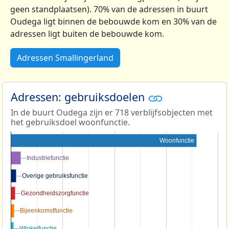
geen standplaatsen). 70% van de adressen in buurt
Oudega ligt binnen de bebouwde kom en 30% van de
adressen ligt buiten de bebouwde kom.
Adressen Smallingerland
Adressen: gebruiksdoelen
In de buurt Oudega zijn er 718 verblijfsobjecten met
het gebruiksdoel woonfunctie.
Woonfunctie
Industriefunctie
Industriefunctie
Overige gebruiksfunctie
Overige gebruiksfunctie
Gezondheidszorgfunctie
Gezondheidszorgfunctie
Bijeenkomstfunctie
Bijeenkomstfunctie
Winkelfunctie
Winkelfunctie