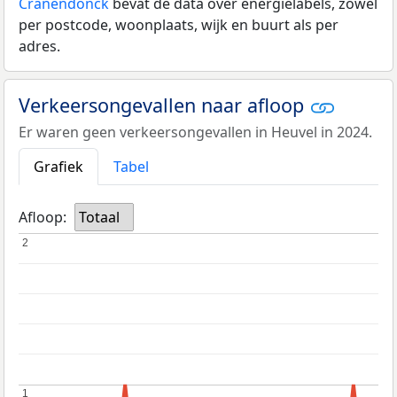
Cranendonck
bevat de data over energielabels, zowel
per postcode, woonplaats, wijk en buurt als per
adres.
Verkeersongevallen naar afloop
Er waren geen verkeersongevallen in Heuvel in 2024.
Grafiek
Tabel
Afloop:
Totaal
2
2
1
1