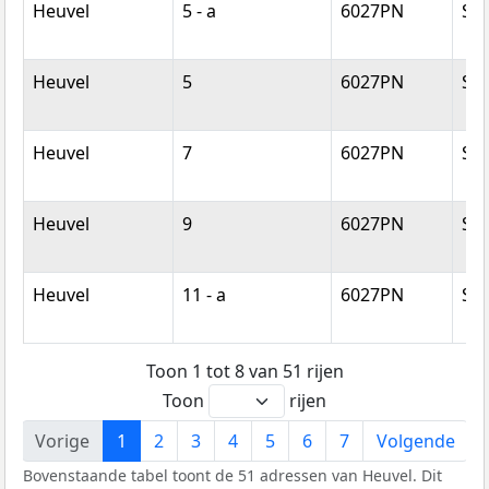
Heuvel
5 - a
6027PN
So
Heuvel
5
6027PN
So
Heuvel
7
6027PN
So
Heuvel
9
6027PN
So
Heuvel
11 - a
6027PN
So
Toon 1 tot 8 van 51 rijen
Toon
rijen
Vorige
1
2
3
4
5
6
7
Volgende
Bovenstaande tabel toont de 51 adressen van Heuvel. Dit