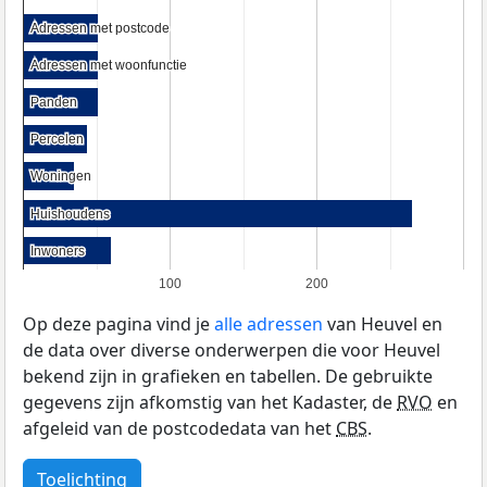
Adressen met postcode
Adressen met postcode
Adressen met woonfunctie
Adressen met woonfunctie
Panden
Panden
Percelen
Percelen
Woningen
Woningen
Huishoudens
Huishoudens
Inwoners
Inwoners
100
200
Op deze pagina vind je
alle adressen
van Heuvel en
de data over diverse onderwerpen die voor Heuvel
bekend zijn in grafieken en tabellen. De gebruikte
gegevens zijn afkomstig van het Kadaster, de
RVO
en
afgeleid van de postcodedata van het
CBS
.
Toelichting