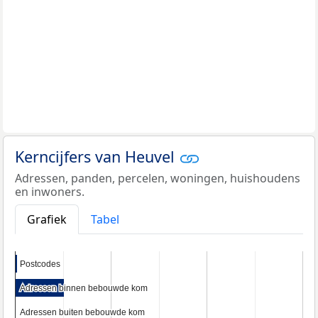
Kerncijfers van Heuvel
Adressen, panden, percelen, woningen, huishoudens
en inwoners.
Grafiek
Tabel
Postcodes
Postcodes
Adressen binnen bebouwde kom
Adressen binnen bebouwde kom
Adressen buiten bebouwde kom
Adressen buiten bebouwde kom