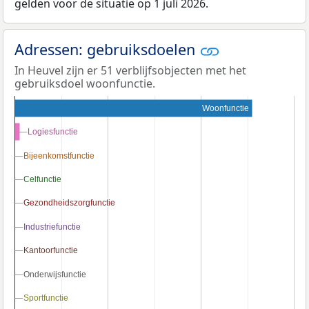
gelden voor de situatie op 1 juli 2026.
Adressen: gebruiksdoelen
In Heuvel zijn er 51 verblijfsobjecten met het
gebruiksdoel woonfunctie.
Woonfunctie
Logiesfunctie
Logiesfunctie
Bijeenkomstfunctie
Bijeenkomstfunctie
Celfunctie
Celfunctie
Gezondheidszorgfunctie
Gezondheidszorgfunctie
Industriefunctie
Industriefunctie
Kantoorfunctie
Kantoorfunctie
Onderwijsfunctie
Onderwijsfunctie
Sportfunctie
Sportfunctie