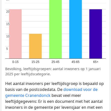
20
20
15
15
10
10
5
5
0-15
15-25
25-45
45-65
65+
Bevolking, leeftijdsgroepen: aantal inwoners op 1 januari
2025 per leeftijdscategorie.
Het aantal inwoners per leeftijdsgroep is bepaald op
basis van de postcodedata. De
download voor de
gemeente Cranendonck
bevat veel meer
leeftijdgegevens: Er is een document met het aantal
inwoners in de gemeente per levensjaar en met een