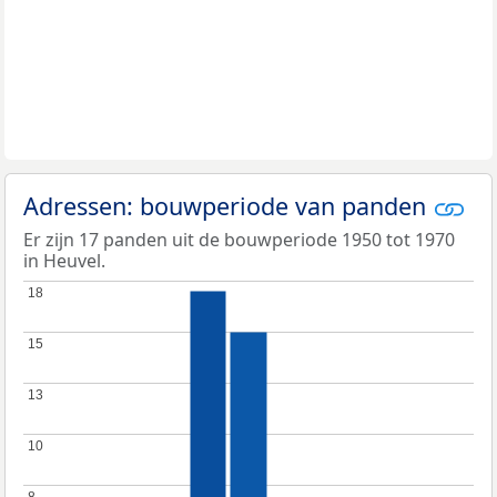
Adressen: bouwperiode van panden
Er zijn 17 panden uit de bouwperiode 1950 tot 1970
in Heuvel.
18
18
15
15
13
13
10
10