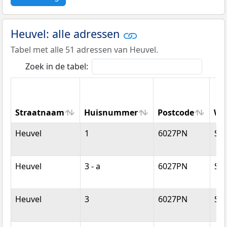
Heuvel: alle adressen
Tabel met alle 51 adressen van Heuvel.
Zoek in de tabel:
Straatnaam
Huisnummer
Postcode
Wo
Straatnaam
Huisnummer
Postcode
Wo
Heuvel
1
6027PN
So
Heuvel
3 - a
6027PN
So
Heuvel
3
6027PN
So