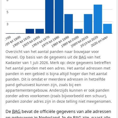
8
8
5
5
3
3
1950 tot 1970
1990 tot 2000
1900 tot 1925
2020 en later
1970 tot 1980
oor 1700
2000 tot 2010
1925 tot 1950
1980 tot 1990
1700 tot 1900
2010 tot 2020
Overzicht van het aantal panden naar bouwjaar voor
Heuvel. Op basis van de gegevens uit de
BAG
van het
Kadaster van 1 juli 2026. Merk op: deze gegevens betreffen
het aantal panden met een adres. Het aantal adressen met
panden in een gebied is bijna altijd hoger dan het aantal
panden. Dit is omdat er meerdere adressen in hetzelfde
pand gehuisvest kunnen zijn, zoals bij een
appartementengebouw. Anderzijds kunnen er ook panden
zonder adres voorkomen (zoals bijvoorbeeld een schuur),
panden zonder adres zijn in deze telling niet meegenomen.
De
BAG
bevat de officiële gegevens van alle adressen
en gebouwen in Nederland. In de BAG zijn, naast alle