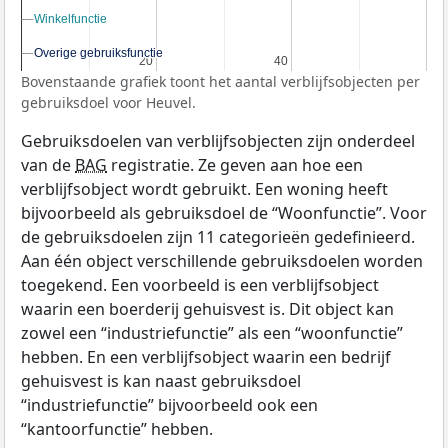
Winkelfunctie
Winkelfunctie
Overige gebruiksfunctie
Overige gebruiksfunctie
20
20
40
40
Bovenstaande grafiek toont het aantal verblijfsobjecten per
gebruiksdoel voor Heuvel.
Gebruiksdoelen van verblijfsobjecten zijn onderdeel
van de
BAG
registratie. Ze geven aan hoe een
verblijfsobject wordt gebruikt. Een woning heeft
bijvoorbeeld als gebruiksdoel de “Woonfunctie”. Voor
de gebruiksdoelen zijn 11 categorieën gedefinieerd.
Aan één object verschillende gebruiksdoelen worden
toegekend. Een voorbeeld is een verblijfsobject
waarin een boerderij gehuisvest is. Dit object kan
zowel een “industriefunctie” als een “woonfunctie”
hebben. En een verblijfsobject waarin een bedrijf
gehuisvest is kan naast gebruiksdoel
“industriefunctie” bijvoorbeeld ook een
“kantoorfunctie” hebben.