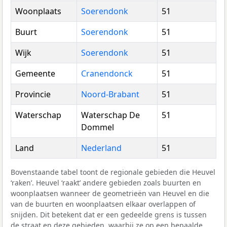
Woonplaats
Soerendonk
51
Buurt
Soerendonk
51
Wijk
Soerendonk
51
Gemeente
Cranendonck
51
Provincie
Noord-Brabant
51
Waterschap
Waterschap De
51
Dommel
Land
Nederland
51
Bovenstaande tabel toont de regionale gebieden die Heuvel
‘raken’. Heuvel ‘raakt’ andere gebieden zoals buurten en
woonplaatsen wanneer de geometrieën van Heuvel en die
van de buurten en woonplaatsen elkaar overlappen of
snijden. Dit betekent dat er een gedeelde grens is tussen
de straat en deze gebieden, waarbij ze op een bepaalde