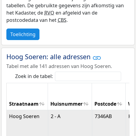
tabellen. De gebruikte gegevens zijn afkomstig van
het Kadaster, de
RVO
en afgeleid van de
postcodedata van het
CBS
.
Toelichting
Hoog Soeren: alle adressen
Tabel met alle 141 adressen van Hoog Soeren.
Zoek in de tabel:
Straatnaam
Huisnummer
Postcode
Wo
Straatnaam
Huisnummer
Postcode
Wo
Hoog Soeren
2 - A
7346AB
Ho