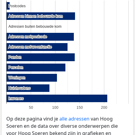
Postcodes
Postcodes
Adressen binnen bebouwde kom
Adressen binnen bebouwde kom
Adressen buiten bebouwde kom
Adressen buiten bebouwde kom
Adressen met postcode
Adressen met postcode
Adressen met woonfunctie
Adressen met woonfunctie
Panden
Panden
Percelen
Percelen
Woningen
Woningen
Huishoudens
Huishoudens
Inwoners
Inwoners
50
100
150
200
Op deze pagina vind je
alle adressen
van Hoog
Soeren en de data over diverse onderwerpen die
voor Hoog Soeren bekend zijn in grafieken en