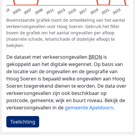
2017
2023
2007
2013
2019
2003
2009
2015
2021
2005
2011
Bovenstaande grafiek toont de ontwikkeling van het aantal
verkeersongevallen voor Hoog Soeren. Gebruik het filter
boven de grafiek om het aantal ongevallen per afloop
(materiële schade, letselschade of dodelijke afloop) te
bekijken.
De dataset met verkeersongevallen
BRON
is
gekoppeld aan het digitale wegennet. Op basis van
de locatie van de ongevallen en de geografie van
Hoog Soeren is bepaald welke ongevallen aan Hoog
Soeren toegerekend dienen te worden. De data over
verkeersongevallen zijn ook beschikbaar op
postcode, gemeente, wijk en buurt niveau. Bekijk de
verkeersongevallen in de
gemeente Apeldoorn
.
Toelichting