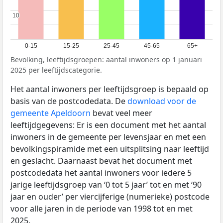
10
10
0-15
15-25
25-45
45-65
65+
Bevolking, leeftijdsgroepen: aantal inwoners op 1 januari
2025 per leeftijdscategorie.
Het aantal inwoners per leeftijdsgroep is bepaald op
basis van de postcodedata. De
download voor de
gemeente Apeldoorn
bevat veel meer
leeftijdgegevens: Er is een document met het aantal
inwoners in de gemeente per levensjaar en met een
bevolkingspiramide met een uitsplitsing naar leeftijd
en geslacht. Daarnaast bevat het document met
postcodedata het aantal inwoners voor iedere 5
jarige leeftijdsgroep van ‘0 tot 5 jaar’ tot en met ‘90
jaar en ouder’ per viercijferige (numerieke) postcode
voor alle jaren in de periode van 1998 tot en met
2025.