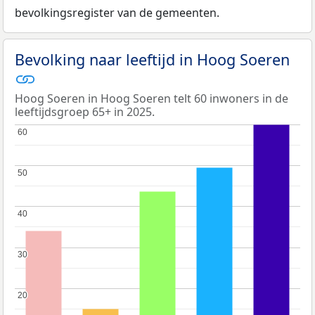
bevolkingsregister van de gemeenten.
Bevolking naar leeftijd in Hoog Soeren
Hoog Soeren in Hoog Soeren telt 60 inwoners in de
leeftijdsgroep 65+ in 2025.
60
60
50
50
40
40
30
30
20
20