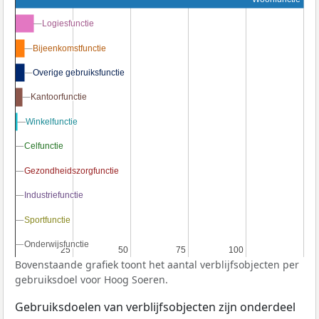
Logiesfunctie
Logiesfunctie
Bijeenkomstfunctie
Bijeenkomstfunctie
Overige gebruiksfunctie
Overige gebruiksfunctie
Kantoorfunctie
Kantoorfunctie
Winkelfunctie
Winkelfunctie
Celfunctie
Celfunctie
Gezondheidszorgfunctie
Gezondheidszorgfunctie
Industriefunctie
Industriefunctie
Sportfunctie
Sportfunctie
Onderwijsfunctie
Onderwijsfunctie
25
25
50
50
75
75
100
100
Bovenstaande grafiek toont het aantal verblijfsobjecten per
gebruiksdoel voor Hoog Soeren.
Gebruiksdoelen van verblijfsobjecten zijn onderdeel