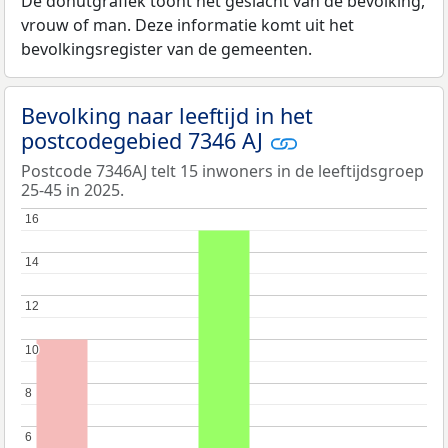
De donutgrafiek toont het geslacht van de bevolking,
vrouw of man. Deze informatie komt uit het
bevolkingsregister van de gemeenten.
Bevolking naar leeftijd in het
postcodegebied 7346 AJ
Postcode 7346AJ telt 15 inwoners in de leeftijdsgroep
25-45 in 2025.
16
16
14
14
12
12
10
10
8
8
6
6