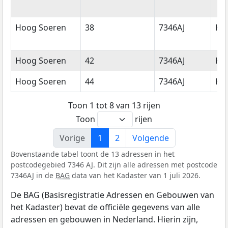
Hoog Soeren
38
7346AJ
Ho
Hoog Soeren
42
7346AJ
Ho
Hoog Soeren
44
7346AJ
Ho
Toon 1 tot 8 van 13 rijen
Toon
rijen
Vorige
1
2
Volgende
Bovenstaande tabel toont de 13 adressen in het
postcodegebied 7346 AJ. Dit zijn alle adressen met postcode
7346AJ in de
BAG
data van het Kadaster van 1 juli 2026.
De BAG (Basisregistratie Adressen en Gebouwen van
het Kadaster) bevat de officiële gegevens van alle
adressen en gebouwen in Nederland. Hierin zijn,