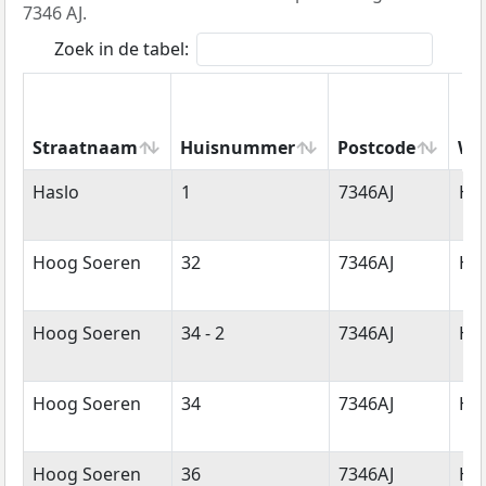
7346 AJ.
Zoek in de tabel:
Straatnaam
Huisnummer
Postcode
Wo
Straatnaam
Huisnummer
Postcode
Wo
Haslo
1
7346AJ
Ho
Hoog Soeren
32
7346AJ
Ho
Hoog Soeren
34 - 2
7346AJ
Ho
Hoog Soeren
34
7346AJ
Ho
Hoog Soeren
36
7346AJ
Ho