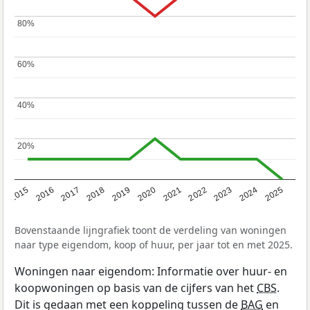
80%
80%
60%
60%
40%
40%
20%
20%
2019
2022
2025
2017
2020
2023
2015
2018
2021
2024
2016
Bovenstaande lijngrafiek toont de verdeling van woningen
naar type eigendom, koop of huur, per jaar tot en met 2025.
Woningen naar eigendom: Informatie over huur- en
koopwoningen op basis van de cijfers van het
CBS
.
Dit is gedaan met een koppeling tussen de
BAG
en