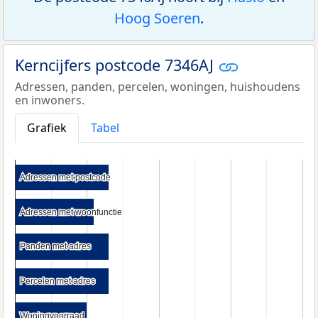
Hoog Soeren
.
Kerncijfers postcode 7346AJ
Adressen, panden, percelen, woningen, huishoudens
en inwoners.
Grafiek
Tabel
Adressen met postcode
Adressen met postcode
Adressen met woonfunctie
Adressen met woonfunctie
Panden met adres
Panden met adres
Percelen met adres
Percelen met adres
Woningvoorraad
Woningvoorraad