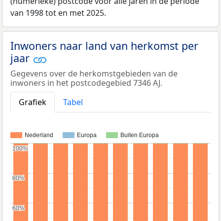
(numerieke) postcode voor alle jaren in de periode
van 1998 tot en met 2025.
Inwoners naar land van herkomst per
jaar
Gegevens over de herkomstgebieden van de
inwoners in het postcodegebied 7346 AJ.
Grafiek
Tabel
Nederland
Europa
Buiten Europa
100%
100%
80%
80%
60%
60%