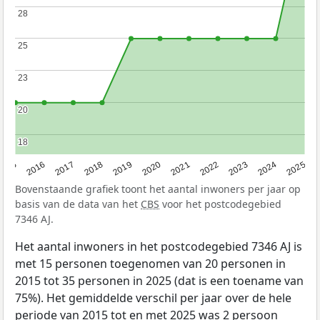
28
28
25
25
23
23
20
20
18
18
2015
2016
2017
2018
2019
2020
2021
2022
2023
2024
2025
Bovenstaande grafiek toont het aantal inwoners per jaar op
basis van de data van het
CBS
voor het postcodegebied
7346 AJ.
Het aantal inwoners in het postcodegebied 7346 AJ is
met 15 personen toegenomen van 20 personen in
2015 tot 35 personen in 2025 (dat is een toename van
75%). Het gemiddelde verschil per jaar over de hele
periode van 2015 tot en met 2025 was 2 persoon