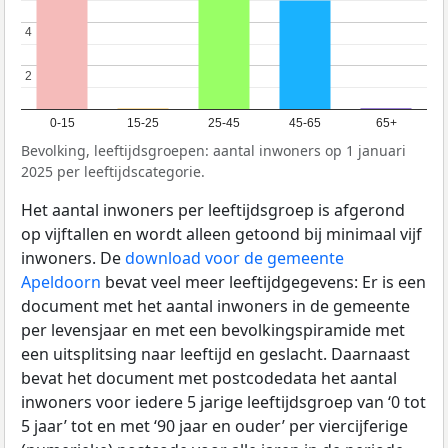
4
4
2
2
0-15
15-25
25-45
45-65
65+
Bevolking, leeftijdsgroepen: aantal inwoners op 1 januari
2025 per leeftijdscategorie.
Het aantal inwoners per leeftijdsgroep is afgerond
op vijftallen en wordt alleen getoond bij minimaal vijf
inwoners. De
download voor de gemeente
Apeldoorn
bevat veel meer leeftijdgegevens: Er is een
document met het aantal inwoners in de gemeente
per levensjaar en met een bevolkingspiramide met
een uitsplitsing naar leeftijd en geslacht. Daarnaast
bevat het document met postcodedata het aantal
inwoners voor iedere 5 jarige leeftijdsgroep van ‘0 tot
5 jaar’ tot en met ‘90 jaar en ouder’ per viercijferige