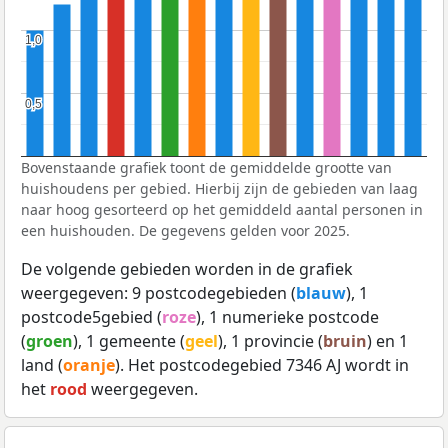
1,0
1,0
0,5
0,5
Bovenstaande grafiek toont de gemiddelde grootte van
huishoudens per gebied. Hierbij zijn de gebieden van laag
naar hoog gesorteerd op het gemiddeld aantal personen in
een huishouden. De gegevens gelden voor 2025.
De volgende gebieden worden in de grafiek
weergegeven: 9 postcodegebieden (
blauw
), 1
postcode5gebied (
roze
), 1 numerieke postcode
(
groen
), 1 gemeente (
geel
), 1 provincie (
bruin
) en 1
land (
oranje
). Het postcodegebied 7346 AJ wordt in
het
rood
weergegeven.