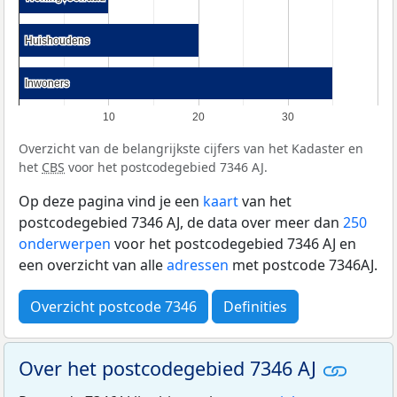
Huishoudens
Huishoudens
Inwoners
Inwoners
10
20
30
Overzicht van de belangrijkste cijfers van het Kadaster en
het
CBS
voor het postcodegebied 7346 AJ.
Op deze pagina vind je een
kaart
van het
postcodegebied 7346 AJ, de data over meer dan
250
onderwerpen
voor het postcodegebied 7346 AJ en
een overzicht van alle
adressen
met postcode 7346AJ.
Overzicht postcode 7346
Definities
Over het postcodegebied 7346 AJ