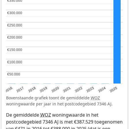
€350.000
€350.000
€300.000
€300.000
€250.000
€250.000
€200.000
€200.000
€150.000
€150.000
€100.000
€100.000
€50.000
€50.000
2016
2017
2018
2019
2020
2021
2022
2023
2024
2025
Bovenstaande grafiek toont de gemiddelde
WOZ
woningwaarde per jaar in het postcodegebied 7346 AJ.
De gemiddelde
WOZ
woningwaarde in het
postcodegebied 7346 AJ is met €387.529 toegenomen
van €471 in 2016 tot €388.000 in 2025 (dat is een