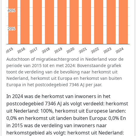
40%
40%
20%
20%
2015
2016
2017
2018
2019
2020
2021
2022
2023
2024
Autochtoon of migratieachtergrond in Nederland voor de
periode van 2015 tot en met 2024: Bovenstaande grafiek
toont de verdeling van de bevolking naar herkomst uit
Nederland, herkomst uit Europa en herkomst van buiten
Europa in het postcodegebied 7346 AJ per jaar.
In 2024 was de herkomst van inwoners in het
postcodegebied 7346 AJ als volgt verdeeld: herkomst
uit Nederland: 100%, herkomst uit Europese landen:
0,0% en herkomst uit landen buiten Europa: 0,0% En
in 2015 was de verdeling van inwoners naar
herkomstgebied als volgt: herkomst uit Nederland: