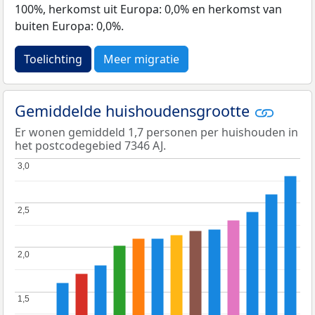
100%, herkomst uit Europa: 0,0% en herkomst van
buiten Europa: 0,0%.
Toelichting
Meer migratie
Gemiddelde huishoudensgrootte
Er wonen gemiddeld 1,7 personen per huishouden in
het postcodegebied 7346 AJ.
3,0
3,0
2,5
2,5
2,0
2,0
1,5
1,5