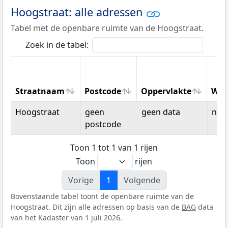
Hoogstraat: alle adressen
Tabel met de openbare ruimte van de Hoogstraat.
Zoek in de tabel:
Straatnaam
Postcode
Oppervlakte
Won
Straatnaam
Postcode
Oppervlakte
Won
Hoogstraat
geen
geen data
n.v.t
postcode
Toon 1 tot 1 van 1 rijen
Toon
rijen
Vorige
1
Volgende
Bovenstaande tabel toont de openbare ruimte van de
Hoogstraat. Dit zijn alle adressen op basis van de
BAG
data
van het Kadaster van 1 juli 2026.