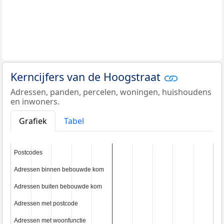
Kerncijfers van de Hoogstraat
Adressen, panden, percelen, woningen, huishoudens
en inwoners.
Grafiek
Tabel
Postcodes
Postcodes
Adressen binnen bebouwde kom
Adressen binnen bebouwde kom
Adressen buiten bebouwde kom
Adressen buiten bebouwde kom
Adressen met postcode
Adressen met postcode
Adressen met woonfunctie
Adressen met woonfunctie