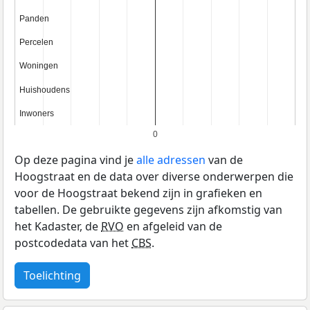
Panden
Panden
Percelen
Percelen
Woningen
Woningen
Huishoudens
Huishoudens
Inwoners
Inwoners
0
Op deze pagina vind je
alle adressen
van de
Hoogstraat en de data over diverse onderwerpen die
voor de Hoogstraat bekend zijn in grafieken en
tabellen. De gebruikte gegevens zijn afkomstig van
het Kadaster, de
RVO
en afgeleid van de
postcodedata van het
CBS
.
Toelichting