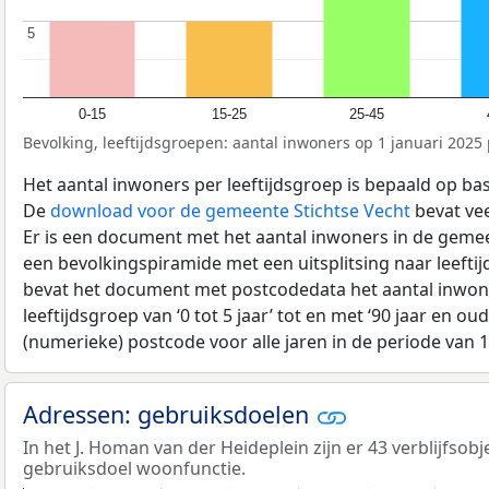
5
5
0-15
15-25
25-45
Bevolking, leeftijdsgroepen: aantal inwoners op 1 januari 2025 p
Het aantal inwoners per leeftijdsgroep is bepaald op ba
De
download voor de gemeente Stichtse Vecht
bevat vee
Er is een document met het aantal inwoners in de geme
een bevolkingspiramide met een uitsplitsing naar leeftij
bevat het document met postcodedata het aantal inwone
leeftijdsgroep van ‘0 tot 5 jaar’ tot en met ‘90 jaar en oud
(numerieke) postcode voor alle jaren in de periode van 
Adressen: gebruiksdoelen
In het J. Homan van der Heideplein zijn er 43 verblijfsob
gebruiksdoel woonfunctie.