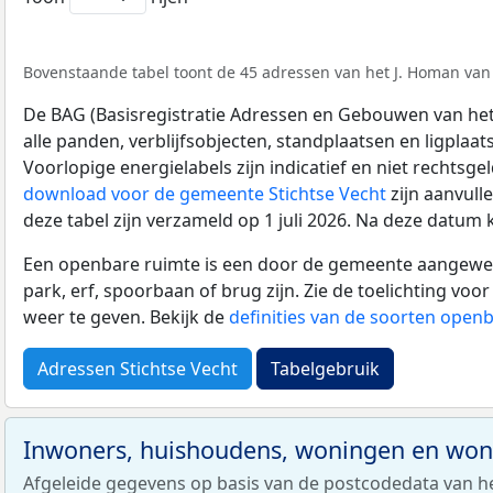
Bovenstaande tabel toont de 45 adressen van het J. Homan van d
De BAG (Basisregistratie Adressen en Gebouwen van het K
alle panden, verblijfsobjecten, standplaatsen en ligplaa
Voorlopige energielabels zijn indicatief en niet rechtsge
download voor de gemeente Stichtse Vecht
zijn aanvull
deze tabel zijn verzameld op 1 juli 2026. Na deze datum
Een openbare ruimte is een door de gemeente aangewezen
park, erf, spoorbaan of brug zijn. Zie de toelichting vo
weer te geven. Bekijk de
definities van de soorten open
Adressen Stichtse Vecht
Tabelgebruik
Inwoners, huishoudens, woningen en wo
Afgeleide gegevens op basis van de postcodedata van h