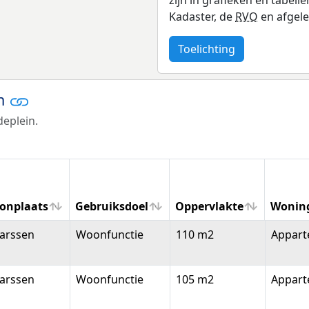
Kadaster, de
RVO
en afgele
Toelichting
en
deplein.
onplaats
Gebruiksdoel
Oppervlakte
Wonin
onplaats
Gebruiksdoel
Oppervlakte
Wonin
arssen
Woonfunctie
110 m2
Appar
arssen
Woonfunctie
105 m2
Appar