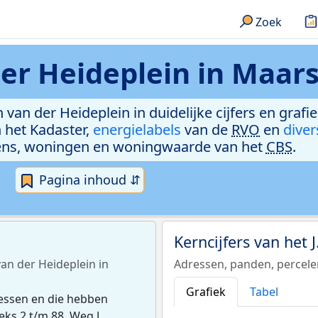
Zoek
er Heideplein in Maar
 van der Heideplein in duidelijke cijfers en graf
 het Kadaster,
energielabels
van de
RVO
en
diver
ens, woningen en woningwaarde van het
CBS
.
Pagina inhoud ⇵
Kerncijfers van het
van der Heideplein in
Adressen, panden, percel
Grafiek
Tabel
ressen en die hebben
s 2 t/m 88. Weg J.