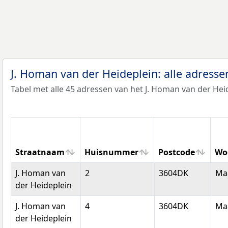
J. Homan van der Heideplein: alle adress
Tabel met alle 45 adressen van het J. Homan van der Hei
Straatnaam
Huisnummer
Postcode
Wo
Straatnaam
Huisnummer
Postcode
Wo
J. Homan van
2
3604DK
Ma
der Heideplein
J. Homan van
4
3604DK
Ma
der Heideplein