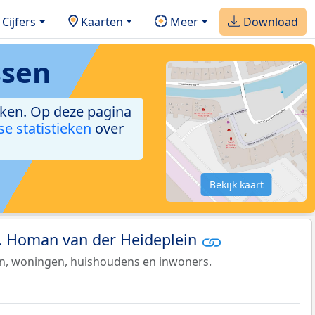
Cijfers
Kaarten
Meer
Download
ssen
ieken. Op deze pagina
se statistieken
over
Bekijk kaart
 J. Homan van der Heideplein
en, woningen, huishoudens en inwoners.