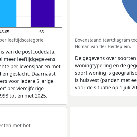
45-65
65+
er leeftijdscategorie.
Bovenstaand taartdiagram toon
Homan van der Heideplein.
sis van de postcodedata.
De gegevens over soorten
l meer leeftijdgegevens:
woningtypering en de gegev
ente per levensjaar en met
soort woning is geografis
d en geslacht. Daarnaast
is huisvest (panden met e
rs voor iedere 5 jarige
voor de situatie op 1 juli 2
er’ per viercijferige
1998 tot en met 2025.
jecten met het