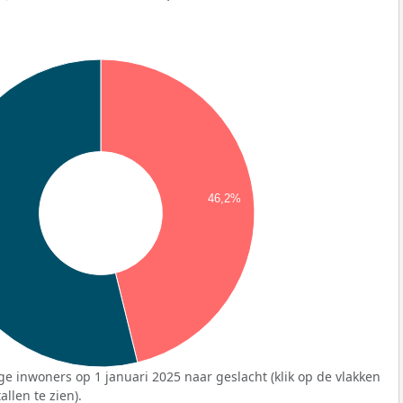
46,2%
ge inwoners op 1 januari 2025 naar geslacht (klik op de vlakken
llen te zien).