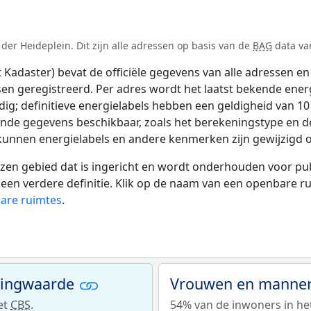
er Heideplein. Dit zijn alle adressen op basis van de
BAG
data van
adaster) bevat de officiële gegevens van alle adressen en 
tsen geregistreerd. Per adres wordt het laatst bekende ener
ldig; definitieve energielabels hebben een geldigheid van 1
ende gegevens beschikbaar, zoals het berekeningstype en 
 kunnen energielabels en andere kenmerken zijn gewijzigd o
 gebied dat is ingericht en wordt onderhouden voor publie
or een verdere definitie. Klik op de naam van een openbare 
bare ruimtes
.
ningwaarde
Vrouwen en mannen 
et
CBS
.
54% van de inwoners in het