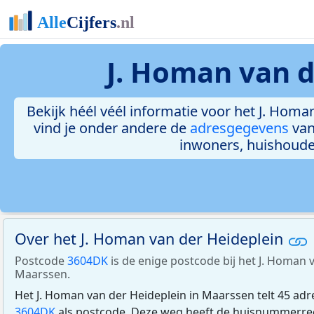
J. Homan van d
Bekijk héél véél informatie voor het J. Homan
vind je onder andere de
adresgegevens
van
inwoners, huishoud
Over het J. Homan van der Heideplein
Postcode
3604DK
is de enige postcode bij het J. Homan 
Maarssen.
Het J. Homan van der Heideplein in Maarssen telt 45 ad
3604DK
als postcode. Deze weg heeft de huisnummerreek