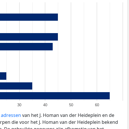
30
40
50
60
e adressen
van het J. Homan van der Heideplein en de
rpen die voor het J. Homan van der Heideplein bekend
len. De gebruikte gegevens zijn afkomstig van het