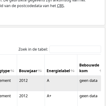
id van de postcodedata van het
CBS
.
Zoek in de tabel:
Bebouwde
gtype
Bouwjaar
Energielabel
kom
gtype
Bouwjaar
Energielabel
Bebouwde
tement
2012
A
geen data
kom
tement
2012
A+
geen data