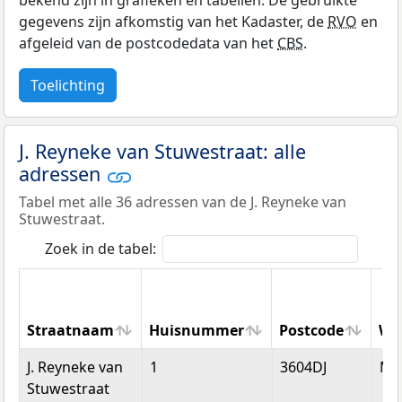
bekend zijn in grafieken en tabellen. De gebruikte
gegevens zijn afkomstig van het Kadaster, de
RVO
en
afgeleid van de postcodedata van het
CBS
.
Toelichting
J. Reyneke van Stuwestraat: alle
adressen
Tabel met alle 36 adressen van de J. Reyneke van
Stuwestraat.
Zoek in de tabel:
Straatnaam
Huisnummer
Postcode
Wo
Straatnaam
Huisnummer
Postcode
Wo
J. Reyneke van
1
3604DJ
Ma
Stuwestraat