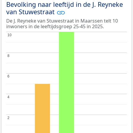
Bevolking naar leeftijd in de J. Reyneke
van Stuwestraat
De J. Reyneke van Stuwestraat in Maarssen telt 10
inwoners in de leeftijdsgroep 25-45 in 2025.
10
10
8
8
6
6
4
4
2
2