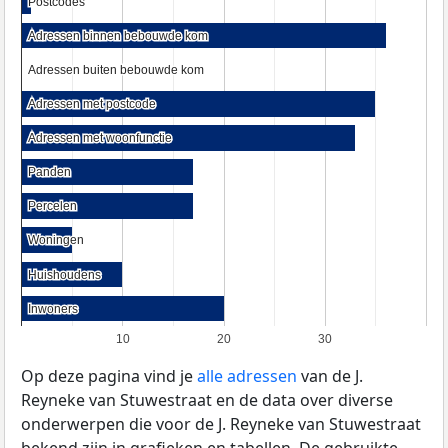
Postcodes
Postcodes
Adressen binnen bebouwde kom
Adressen binnen bebouwde kom
Adressen buiten bebouwde kom
Adressen buiten bebouwde kom
Adressen met postcode
Adressen met postcode
Adressen met woonfunctie
Adressen met woonfunctie
Panden
Panden
Percelen
Percelen
Woningen
Woningen
Huishoudens
Huishoudens
Inwoners
Inwoners
10
20
30
Op deze pagina vind je
alle adressen
van de J.
Reyneke van Stuwestraat en de data over diverse
onderwerpen die voor de J. Reyneke van Stuwestraat