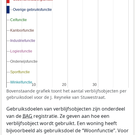
Overige gebruiksfunctie
Overige gebruiksfunctie
Celfunctie
Celfunctie
Kantoorfunctie
Kantoorfunctie
Industriefunctie
Industriefunctie
Logiesfunctie
Logiesfunctie
Onderwijsfunctie
Onderwijsfunctie
Sportfunctie
Sportfunctie
Winkelfunctie
Winkelfunctie
10
10
20
20
30
30
Bovenstaande grafiek toont het aantal verblijfsobjecten per
gebruiksdoel voor de J. Reyneke van Stuwestraat.
Gebruiksdoelen van verblijfsobjecten zijn onderdeel
van de
BAG
registratie. Ze geven aan hoe een
verblijfsobject wordt gebruikt. Een woning heeft
bijvoorbeeld als gebruiksdoel de “Woonfunctie”. Voor