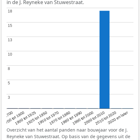
in de J. Reyneke van Stuwestraat.
18
18
15
15
13
13
10
10
8
8
5
5
3
3
1950 tot 1970
1990 tot 2000
1900 tot 1925
2020 en later
1970 tot 1980
oor 1700
2000 tot 2010
1925 tot 1950
1980 tot 1990
1700 tot 1900
2010 tot 2020
Overzicht van het aantal panden naar bouwjaar voor de J.
Reyneke van Stuwestraat. Op basis van de gegevens uit de