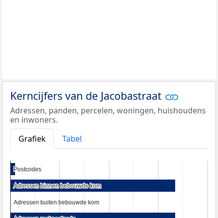
Kerncijfers van de Jacobastraat
Adressen, panden, percelen, woningen, huishoudens
en inwoners.
Grafiek
Tabel
Postcodes
Postcodes
Adressen binnen bebouwde kom
Adressen binnen bebouwde kom
Adressen buiten bebouwde kom
Adressen buiten bebouwde kom