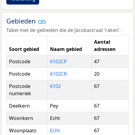
Gebieden
Tabel met de gebieden die de Jacobastraat ‘raken’.
Aantal
Soort gebied
Naam gebied
adressen
Postcode
6102CP
47
Postcode
6102CR
20
Postcode
6102
67
numeriek
Deelkern
Pey
67
Woonkern
Echt
67
Woonplaats
Echt
67