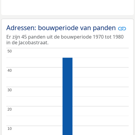
Adressen: bouwperiode van panden
Er zijn 45 panden uit de bouwperiode 1970 tot 1980
in de Jacobastraat.
50
50
40
40
30
30
20
20
10
10