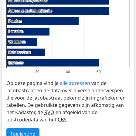
Adressen met postcode
Adressen met postcode
Adressen met woonfunctie
Adressen met woonfunctie
Panden
Panden
Percelen
Percelen
Woningen
Woningen
Huishoudens
Huishoudens
Inwoners
Inwoners
20
40
60
Op deze pagina vind je
alle adressen
van de
Jacobastraat en de data over diverse onderwerpen
die voor de Jacobastraat bekend zijn in grafieken en
tabellen. De gebruikte gegevens zijn afkomstig van
het Kadaster, de
RVO
en afgeleid van de
postcodedata van het
CBS
.
Toelichting