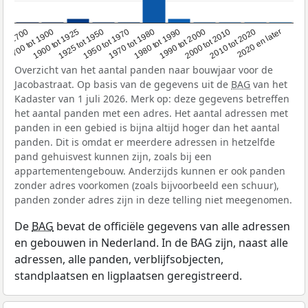
1950 tot 1970
1990 tot 2000
1900 tot 1925
2020 en later
1970 tot 1980
oor 1700
2000 tot 2010
1925 tot 1950
1980 tot 1990
1700 tot 1900
2010 tot 2020
Overzicht van het aantal panden naar bouwjaar voor de
Jacobastraat. Op basis van de gegevens uit de
BAG
van het
Kadaster van 1 juli 2026. Merk op: deze gegevens betreffen
het aantal panden met een adres. Het aantal adressen met
panden in een gebied is bijna altijd hoger dan het aantal
panden. Dit is omdat er meerdere adressen in hetzelfde
pand gehuisvest kunnen zijn, zoals bij een
appartementengebouw. Anderzijds kunnen er ook panden
zonder adres voorkomen (zoals bijvoorbeeld een schuur),
panden zonder adres zijn in deze telling niet meegenomen.
De
BAG
bevat de officiële gegevens van alle adressen
en gebouwen in Nederland. In de BAG zijn, naast alle
adressen, alle panden, verblijfsobjecten,
standplaatsen en ligplaatsen geregistreerd.