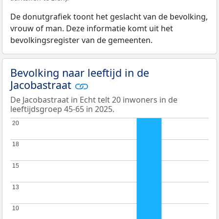
De donutgrafiek toont het geslacht van de bevolking,
vrouw of man. Deze informatie komt uit het
bevolkingsregister van de gemeenten.
Bevolking naar leeftijd in de
Jacobastraat
De Jacobastraat in Echt telt 20 inwoners in de
leeftijdsgroep 45-65 in 2025.
20
20
18
18
15
15
13
13
10
10