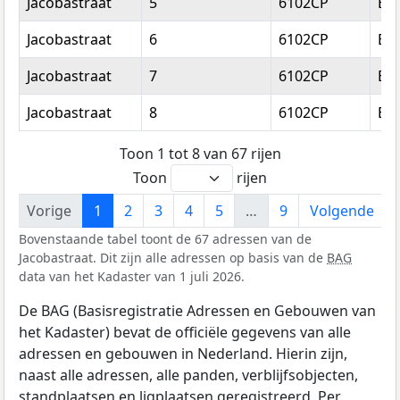
Jacobastraat
5
6102CP
Ech
Jacobastraat
6
6102CP
Ech
Jacobastraat
7
6102CP
Ech
Jacobastraat
8
6102CP
Ech
Toon 1 tot 8 van 67 rijen
Toon
rijen
Vorige
1
2
3
4
5
…
9
Volgende
Bovenstaande tabel toont de 67 adressen van de
Jacobastraat. Dit zijn alle adressen op basis van de
BAG
data van het Kadaster van 1 juli 2026.
De BAG (Basisregistratie Adressen en Gebouwen van
het Kadaster) bevat de officiële gegevens van alle
adressen en gebouwen in Nederland. Hierin zijn,
naast alle adressen, alle panden, verblijfsobjecten,
standplaatsen en ligplaatsen geregistreerd. Per