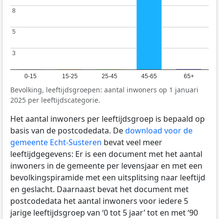
8
8
5
5
3
3
0-15
15-25
25-45
45-65
65+
Bevolking, leeftijdsgroepen: aantal inwoners op 1 januari
2025 per leeftijdscategorie.
Het aantal inwoners per leeftijdsgroep is bepaald op
basis van de postcodedata. De
download voor de
gemeente Echt-Susteren
bevat veel meer
leeftijdgegevens: Er is een document met het aantal
inwoners in de gemeente per levensjaar en met een
bevolkingspiramide met een uitsplitsing naar leeftijd
en geslacht. Daarnaast bevat het document met
postcodedata het aantal inwoners voor iedere 5
jarige leeftijdsgroep van ‘0 tot 5 jaar’ tot en met ‘90