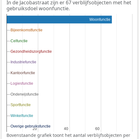
In de Jacobastraat zijn er 67 verblijfsobjecten met het
gebruiksdoel woonfunctie.
Woonfunctie
Bijeenkomstfunctie
Bijeenkomstfunctie
Celfunctie
Celfunctie
Gezondheidszorgfunctie
Gezondheidszorgfunctie
Industriefunctie
Industriefunctie
Kantoorfunctie
Kantoorfunctie
Logiesfunctie
Logiesfunctie
Onderwijsfunctie
Onderwijsfunctie
Sportfunctie
Sportfunctie
Winkelfunctie
Winkelfunctie
Overige gebruiksfunctie
Overige gebruiksfunctie
20
20
40
40
60
60
Bovenstaande grafiek toont het aantal verblijfsobjecten per