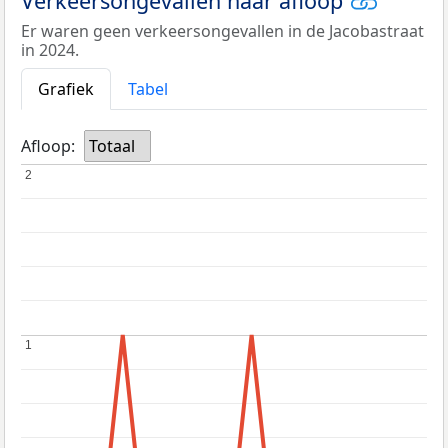
Verkeersongevallen naar afloop
Er waren geen verkeersongevallen in de Jacobastraat
in 2024.
Grafiek
Tabel
Afloop:
Totaal
2
2
1
1