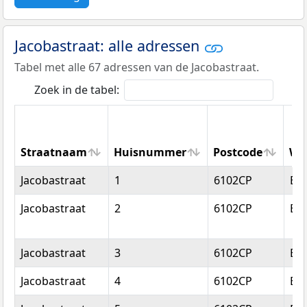
Jacobastraat: alle adressen
Tabel met alle 67 adressen van de Jacobastraat.
Zoek in de tabel:
Straatnaam
Huisnummer
Postcode
Wo
Straatnaam
Huisnummer
Postcode
Wo
Jacobastraat
1
6102CP
Ech
Jacobastraat
2
6102CP
Ech
Jacobastraat
3
6102CP
Ech
Jacobastraat
4
6102CP
Ech