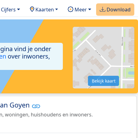
Cijfers
Kaarten
Meer
Download
agina vind je onder
ken
over inwoners,
Bekijk kaart
 van Goyen
en, woningen, huishoudens en inwoners.