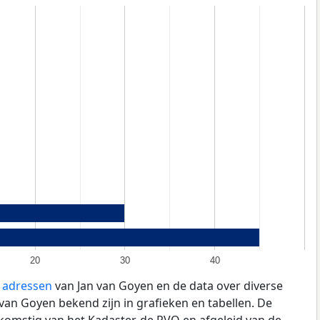
20
30
40
e adressen
van Jan van Goyen en de data over diverse
an Goyen bekend zijn in grafieken en tabellen. De
fkomstig van het Kadaster, de
RVO
en afgeleid van de