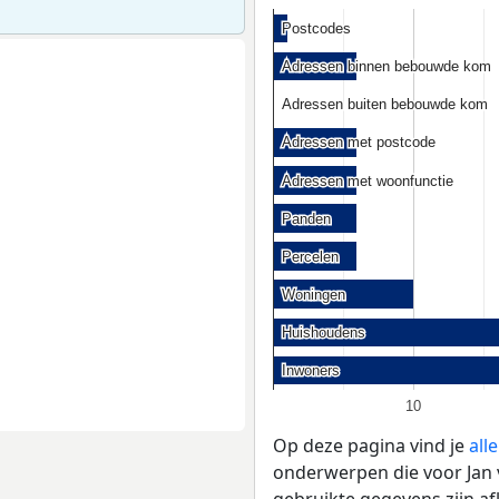
Postcodes
Postcodes
Adressen binnen bebouwde kom
Adressen binnen bebouwde kom
Adressen buiten bebouwde kom
Adressen buiten bebouwde kom
Adressen met postcode
Adressen met postcode
Adressen met woonfunctie
Adressen met woonfunctie
Panden
Panden
Percelen
Percelen
Woningen
Woningen
Huishoudens
Huishoudens
Inwoners
Inwoners
10
Op deze pagina vind je
all
onderwerpen die voor Jan v
gebruikte gegevens zijn a