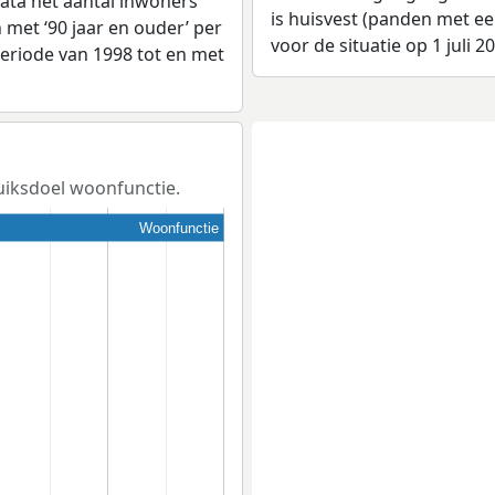
ata het aantal inwoners
is huisvest (panden met e
en met ‘90 jaar en ouder’ per
voor de situatie op 1 juli 2
 periode van 1998 tot en met
ruiksdoel woonfunctie.
Woonfunctie