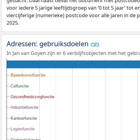
geslacht. Daarnaast bevat het document met postcoded
voor iedere 5 jarige leeftijdsgroep van ‘0 tot 5 jaar’ tot 
viercijferige (numerieke) postcode voor alle jaren in de
2025.
Adressen: gebruiksdoelen
In Jan van Goyen zijn er 6 verblijfsobjecten met het geb
Bijeenkomstfunctie
Bijeenkomstfunctie
Celfunctie
Celfunctie
Gezondheidszorgfunctie
Gezondheidszorgfunctie
Industriefunctie
Industriefunctie
Kantoorfunctie
Kantoorfunctie
Logiesfunctie
Logiesfunctie
Onderwijsfunctie
Onderwijsfunctie