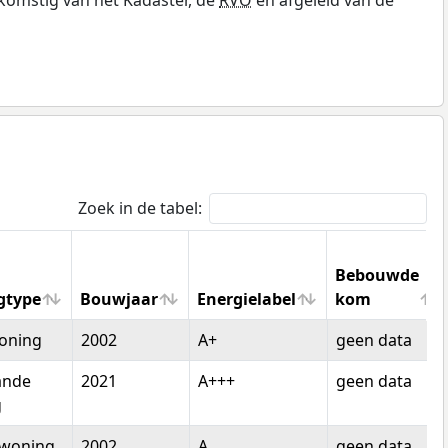
Zoek in de tabel:
Bebouwde
gtype
Bouwjaar
Energielabel
kom
gtype
Bouwjaar
Energielabel
Bebouwde
oning
2002
A+
geen data
kom
ande
2021
A+++
geen data
g
woning
2002
A
geen data