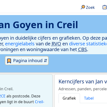
Zoek
an Goyen in Creil
yen in duidelijke cijfers en grafieken. Op deze p
er,
energielabels
van de
RVO
en
diverse statistie
woningen en woningwaarde van het
CBS
.
Pagina inhoud ⇵
Kerncijfers van Jan
n Creil.
Adressen, panden, percel
2CE
als postcode. Deze
Grafiek
Tabel
en ligt in de buurt
Creil-