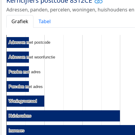
Kerncijfers postcode 8312CE
Adressen, panden, percelen, woningen, huishoudens en
Grafiek
Tabel
Adressen met postcode
Adressen met postcode
Adressen met woonfunctie
Adressen met woonfunctie
Panden met adres
Panden met adres
Percelen met adres
Percelen met adres
Woningvoorraad
Woningvoorraad
Huishoudens
Huishoudens
Inwoners
Inwoners