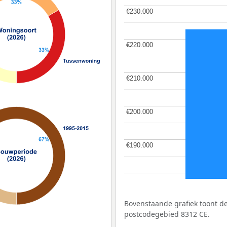
€230.000
€230.000
€220.000
€220.000
€210.000
€210.000
€200.000
€200.000
€190.000
€190.000
Bovenstaande grafiek toont 
postcodegebied 8312 CE.