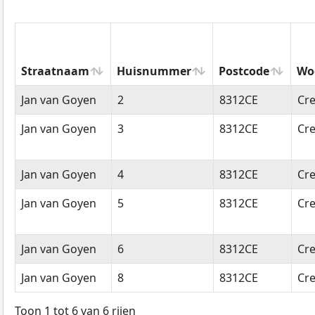
Straatnaam
Huisnummer
Postcode
Wo
Straatnaam
Huisnummer
Postcode
Wo
Jan van Goyen
2
8312CE
Cre
Jan van Goyen
3
8312CE
Cre
Jan van Goyen
4
8312CE
Cre
Jan van Goyen
5
8312CE
Cre
Jan van Goyen
6
8312CE
Cre
Jan van Goyen
8
8312CE
Cre
Toon 1 tot 6 van 6 rijen