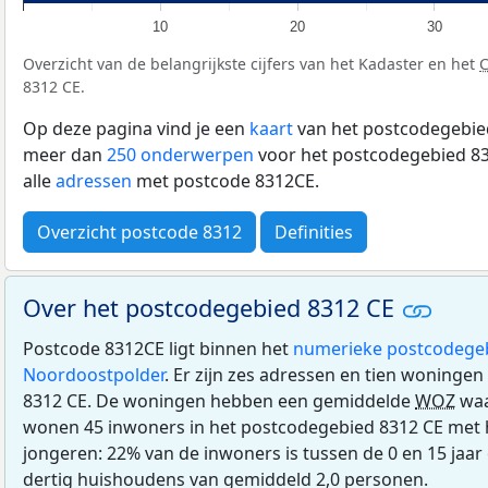
10
20
30
Overzicht van de belangrijkste cijfers van het Kadaster en het
8312 CE.
Op deze pagina vind je een
kaart
van het postcodegebied
meer dan
250 onderwerpen
voor het postcodegebied 83
alle
adressen
met postcode 8312CE.
Overzicht postcode 8312
Definities
Over het postcodegebied 8312 CE
Postcode 8312CE ligt binnen het
numerieke postcodege
Noordoostpolder
. Er zijn zes adressen en tien woninge
8312 CE. De woningen hebben een gemiddelde
WOZ
waa
wonen 45 inwoners in het postcodegebied 8312 CE met h
jongeren: 22% van de inwoners is tussen de 0 en 15 jaar
dertig huishoudens van gemiddeld 2,0 personen.