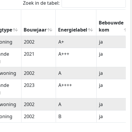
Zoek in de tabel:
Bebouwde
gtype
Bouwjaar
Energielabel
kom
gtype
Bouwjaar
Energielabel
Bebouwde
oning
2002
A+
ja
kom
ande
2021
A+++
ja
g
woning
2002
A
ja
ande
2023
A++++
ja
g
woning
2002
A
ja
oning
2002
B
ja