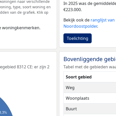
woningen naar verschillende
In 2025 was de gemiddeld
ning, type, soort woning en
€223.000.
dden van de grafiek. Klik op
Bekijk ook de
ranglijst va
Noordoostpolder
.
 de woningkenmerken.
Toelichting
Bovenliggende geb
ebied 8312 CE: er zijn 2
Tabel met de gebieden waa
Soort gebied
Weg
Woonplaats
Buurt
3,3%