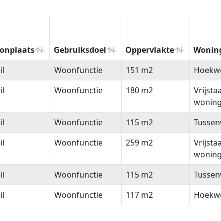
onplaats
Gebruiksdoel
Oppervlakte
Wonin
onplaats
Gebruiksdoel
Oppervlakte
Wonin
il
Woonfunctie
151 m2
Hoekw
il
Woonfunctie
180 m2
Vrijsta
wonin
il
Woonfunctie
115 m2
Tussen
il
Woonfunctie
259 m2
Vrijsta
wonin
il
Woonfunctie
115 m2
Tussen
il
Woonfunctie
117 m2
Hoekw