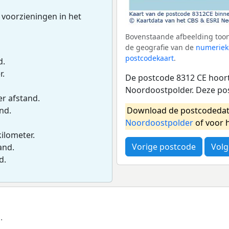
 voorzieningen in het
Bovenstaande afbeelding toon
de geografie van de
numeriek
postcodekaart
.
d.
r.
De postcode 8312 CE hoort 
Noordoostpolder. Deze po
er afstand.
Download de postcodedat
and.
Noordoostpolder
of voor 
kilometer.
Vorige postcode
Volg
and.
d.
.