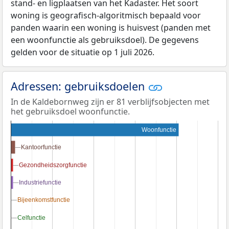
stand- en ligplaatsen van het Kadaster. Het soort
woning is geografisch-algoritmisch bepaald voor
panden waarin een woning is huisvest (panden met
een woonfunctie als gebruiksdoel). De gegevens
gelden voor de situatie op 1 juli 2026.
Adressen: gebruiksdoelen
In de Kaldebornweg zijn er 81 verblijfsobjecten met
het gebruiksdoel woonfunctie.
Woonfunctie
Kantoorfunctie
Kantoorfunctie
Gezondheidszorgfunctie
Gezondheidszorgfunctie
Industriefunctie
Industriefunctie
Bijeenkomstfunctie
Bijeenkomstfunctie
Celfunctie
Celfunctie