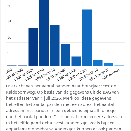
20
20
15
15
10
10
5
5
1950 tot 1970
1990 tot 2000
1900 tot 1925
2020 en later
1970 tot 1980
oor 1700
2000 tot 2010
1925 tot 1950
1980 tot 1990
1700 tot 1900
2010 tot 2020
Overzicht van het aantal panden naar bouwjaar voor de
Kaldebornweg. Op basis van de gegevens uit de
BAG
van
het Kadaster van 1 juli 2026. Merk op: deze gegevens
betreffen het aantal panden met een adres. Het aantal
adressen met panden in een gebied is bijna altijd hoger
dan het aantal panden. Dit is omdat er meerdere adressen
in hetzelfde pand gehuisvest kunnen zijn, zoals bij een
appartementengebouw. Anderzijds kunnen er ook panden