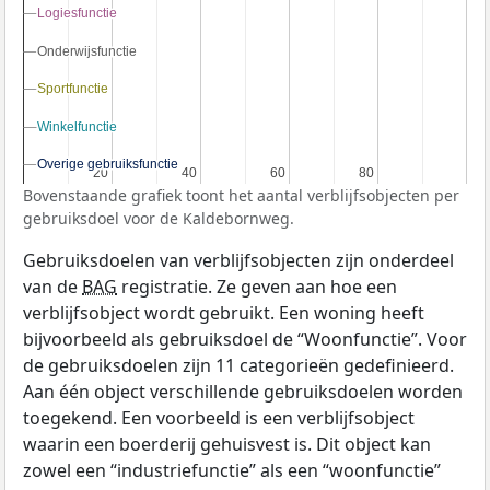
Logiesfunctie
Logiesfunctie
Onderwijsfunctie
Onderwijsfunctie
Sportfunctie
Sportfunctie
Winkelfunctie
Winkelfunctie
Overige gebruiksfunctie
Overige gebruiksfunctie
20
20
40
40
60
60
80
80
Bovenstaande grafiek toont het aantal verblijfsobjecten per
gebruiksdoel voor de Kaldebornweg.
Gebruiksdoelen van verblijfsobjecten zijn onderdeel
van de
BAG
registratie. Ze geven aan hoe een
verblijfsobject wordt gebruikt. Een woning heeft
bijvoorbeeld als gebruiksdoel de “Woonfunctie”. Voor
de gebruiksdoelen zijn 11 categorieën gedefinieerd.
Aan één object verschillende gebruiksdoelen worden
toegekend. Een voorbeeld is een verblijfsobject
waarin een boerderij gehuisvest is. Dit object kan
zowel een “industriefunctie” als een “woonfunctie”