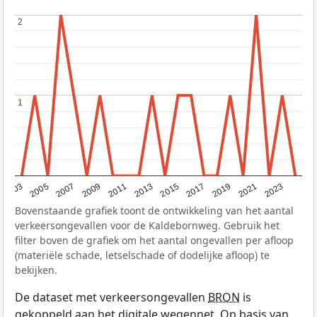
2
2
1
1
2017
2023
2007
2013
2019
2003
2009
2015
2021
2005
2011
Bovenstaande grafiek toont de ontwikkeling van het aantal
verkeersongevallen voor de Kaldebornweg. Gebruik het
filter boven de grafiek om het aantal ongevallen per afloop
(materiële schade, letselschade of dodelijke afloop) te
bekijken.
De dataset met verkeersongevallen
BRON
is
gekoppeld aan het digitale wegennet. Op basis van