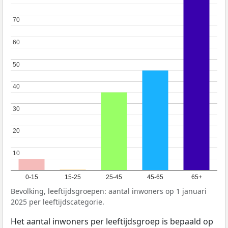
70
70
60
60
50
50
40
40
30
30
20
20
10
10
0-15
15-25
25-45
45-65
65+
Bevolking, leeftijdsgroepen: aantal inwoners op 1 januari
2025 per leeftijdscategorie.
Het aantal inwoners per leeftijdsgroep is bepaald op