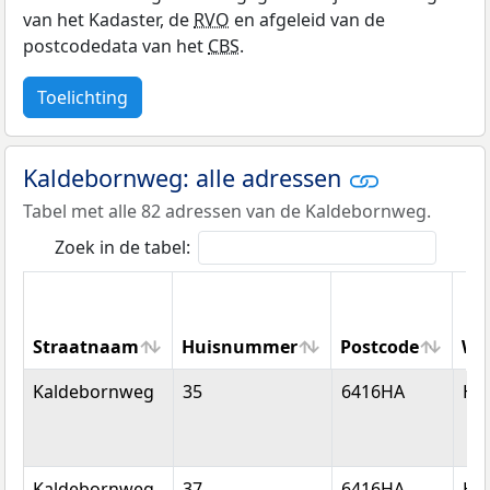
van het Kadaster, de
RVO
en afgeleid van de
postcodedata van het
CBS
.
Toelichting
Kaldebornweg: alle adressen
Tabel met alle 82 adressen van de Kaldebornweg.
Zoek in de tabel:
Straatnaam
Huisnummer
Postcode
Wo
Straatnaam
Huisnummer
Postcode
Wo
Kaldebornweg
35
6416HA
He
Kaldebornweg
37
6416HA
He