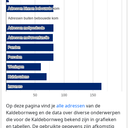
Adressen binnen bebouwde kom
Adressen binnen bebouwde kom
Adressen buiten bebouwde kom
Adressen buiten bebouwde kom
Adressen met postcode
Adressen met postcode
Adressen met woonfunctie
Adressen met woonfunctie
Panden
Panden
Percelen
Percelen
Woningen
Woningen
Huishoudens
Huishoudens
Inwoners
Inwoners
50
100
150
Op deze pagina vind je
alle adressen
van de
Kaldebornweg en de data over diverse onderwerpen
die voor de Kaldebornweg bekend zijn in grafieken
en tabellen. De gebruikte gegevens zijn afkomstig