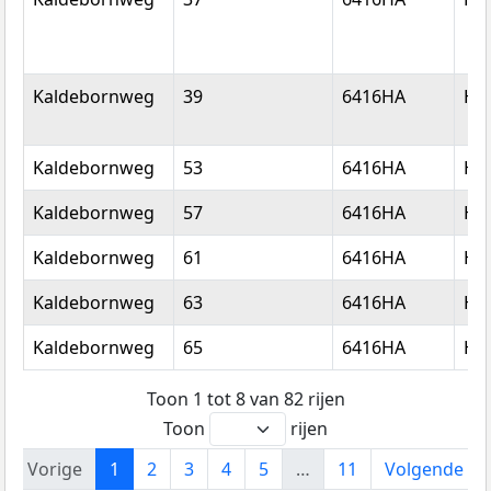
Kaldebornweg
39
6416HA
He
Kaldebornweg
53
6416HA
He
Kaldebornweg
57
6416HA
He
Kaldebornweg
61
6416HA
He
Kaldebornweg
63
6416HA
He
Kaldebornweg
65
6416HA
He
Toon 1 tot 8 van 82 rijen
Toon
rijen
Vorige
1
2
3
4
5
…
11
Volgende