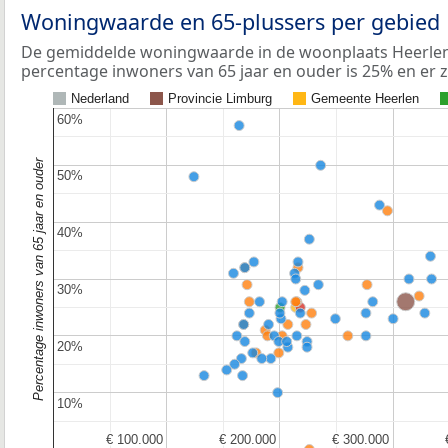
Woningwaarde en 65-plussers per gebied
De gemiddelde woningwaarde in de woonplaats Heerlen 
percentage inwoners van 65 jaar en ouder is 25% en er z
Nederland
Provincie Limburg
Gemeente Heerlen
60%
60%
Percentage inwoners van 65 jaar en ouder
50%
50%
40%
40%
30%
30%
20%
20%
10%
10%
€ 100.000
€ 100.000
€ 200.000
€ 200.000
€ 300.000
€ 300.000