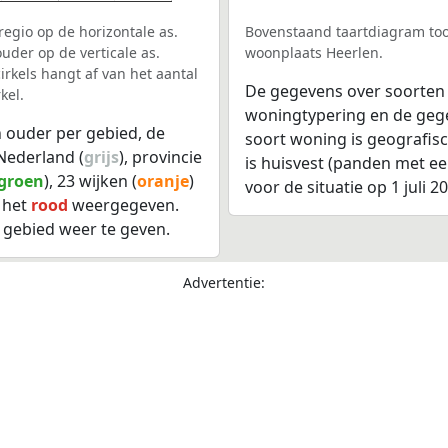
egio op de horizontale as.
Bovenstaand taartdiagram too
uder op de verticale as.
woonplaats Heerlen.
rkels hangt af van het aantal
De gegevens over soorten
kel.
woningtypering en de gegev
 ouder per gebied, de
soort woning is geografis
Nederland (
grijs
), provincie
is huisvest (panden met e
groen
), 23 wijken (
oranje
)
voor de situatie op 1 juli 2
 het
rood
weergegeven.
 gebied weer te geven.
Advertentie: