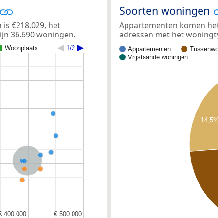
Soorten woningen
is €218.029, het
Appartementen komen het m
ijn 36.690 woningen.
adressen met het woningt
Woonplaats
1/2
Appartementen
Tussenwo
Vrijstaande woningen
14,5
Nederland
€ 400.000
€ 400.000
€ 500.000
€ 500.000