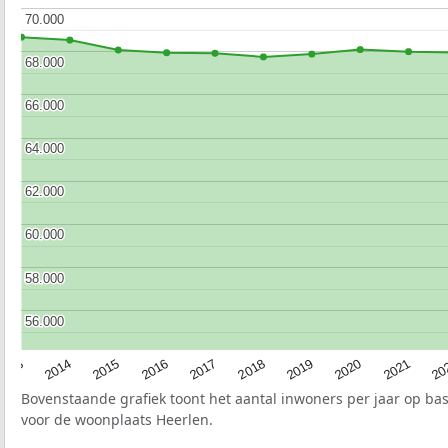
70.000
70.000
68.000
68.000
66.000
66.000
64.000
64.000
62.000
62.000
60.000
60.000
58.000
58.000
56.000
56.000
2017
20
2014
2019
2016
2021
2013
2018
2015
2020
Bovenstaande grafiek toont het aantal inwoners per jaar op ba
voor de woonplaats Heerlen.