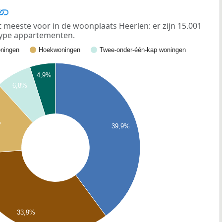
eeste voor in de woonplaats Heerlen: er zijn 15.001
ype appartementen.
ningen
Hoekwoningen
Twee-onder-één-kap woningen
4,9%
6,8%
%
39,9%
33,9%