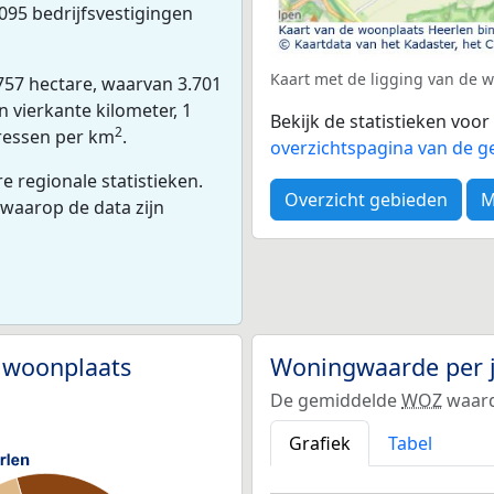
095 bedrijfsvestigingen
Kaart met de ligging van de 
757 hectare, waarvan 3.701
 vierkante kilometer, 1
Bekijk de statistieken voo
2
dressen per km
.
overzichtspagina van de g
e regionale statistieken.
Overzicht gebieden
M
 waarop de data zijn
 woonplaats
Woningwaarde per 
De gemiddelde
WOZ
waard
Grafiek
Tabel