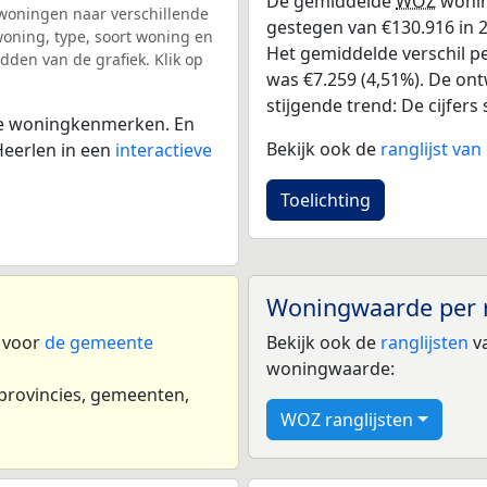
De gemiddelde
WOZ
wonin
woningen naar verschillende
gestegen van €130.916 in 2
ning, type, soort woning en
Het gemiddelde verschil pe
dden van de grafiek. Klik op
was €7.259 (4,51%). De ontw
stijgende trend: De cijfers s
 de woningkenmerken. En
Bekijk ook de
ranglijst va
eerlen in een
interactieve
Toelichting
Woningwaarde per 
n voor
de gemeente
Bekijk ook de
ranglijsten
va
woningwaarde:
 provincies, gemeenten,
WOZ ranglijsten