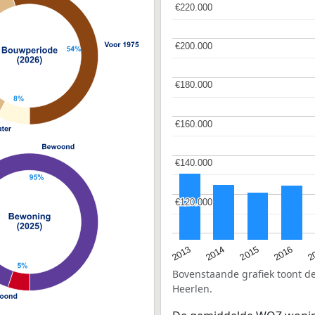
€220.000
€220.000
€200.000
€200.000
€180.000
€180.000
€160.000
€160.000
€140.000
€140.000
€120.000
€120.000
2015
2
2014
2016
2013
Bovenstaande grafiek toont 
Heerlen.