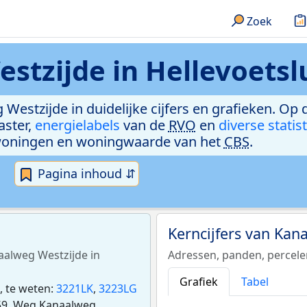
Zoek
tzijde in Hellevoetsl
Westzijde in duidelijke cijfers en grafieken. Op 
aster,
energielabels
van de
RVO
en
diverse statis
woningen en woningwaarde van het
CBS
.
Pagina inhoud ⇵
Kerncijfers van Ka
naalweg Westzijde in
Adressen, panden, percel
Grafiek
Tabel
, te weten:
3221LK
,
3223LG
59. Weg Kanaalweg