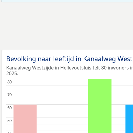
Bevolking naar leeftijd in Kanaalweg West
Kanaalweg Westzijde in Hellevoetsluis telt 80 inwoners in
2025.
80
80
70
70
60
60
50
50