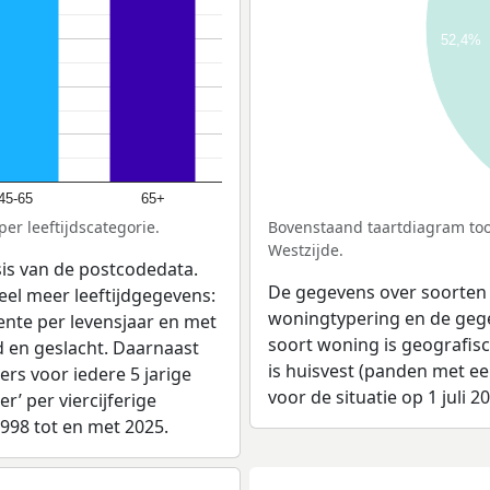
52,4%
45-65
65+
er leeftijdscategorie.
Bovenstaand taartdiagram too
Westzijde.
sis van de postcodedata.
De gegevens over soorten
eel meer leeftijdgegevens:
woningtypering en de gegev
ente per levensjaar en met
soort woning is geografis
d en geslacht. Daarnaast
is huisvest (panden met e
rs voor iedere 5 jarige
voor de situatie op 1 juli 2
er’ per viercijferige
1998 tot en met 2025.