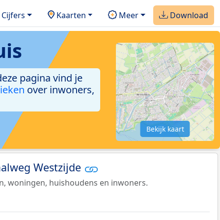
Cijfers
Kaarten
Meer
Download
uis
deze pagina vind je
tieken
over inwoners,
Bekijk kaart
naalweg Westzijde
en, woningen, huishoudens en inwoners.