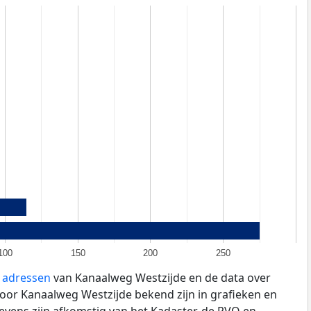
100
150
200
250
e adressen
van Kanaalweg Westzijde en de data over
oor Kanaalweg Westzijde bekend zijn in grafieken en
evens zijn afkomstig van het Kadaster, de
RVO
en