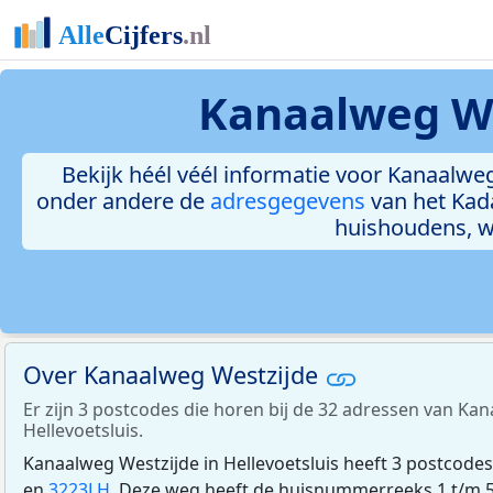
Kanaalweg Wes
Bekijk héél véél informatie voor Kanaalweg 
onder andere de
adresgegevens
van het Kad
huishoudens, 
Over Kanaalweg Westzijde
Er zijn 3 postcodes die horen bij de 32 adressen van Ka
Hellevoetsluis.
Kanaalweg Westzijde in Hellevoetsluis heeft 3 postcodes
en
3223LH
. Deze weg heeft de huisnummerreeks 1 t/m 