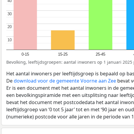
40
40
30
30
20
20
10
10
0-15
15-25
25-45
Bevolking, leeftijdsgroepen: aantal inwoners op 1 januari 2025 p
Het aantal inwoners per leeftijdsgroep is bepaald op ba
De
download voor de gemeente Voorne aan Zee
bevat v
Er is een document met het aantal inwoners in de geme
een bevolkingspiramide met een uitsplitsing naar leeftij
bevat het document met postcodedata het aantal inwone
leeftijdsgroep van ‘0 tot 5 jaar’ tot en met ‘90 jaar en oud
(numerieke) postcode voor alle jaren in de periode van 