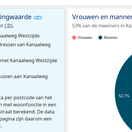
ningwaarde
Vrouwen en mannen
et
CBS
.
53% van de inwoners in Ka
naalweg Westzijde.
Vrouwen
Mannen
dressen van Kanaalweg
 met Kanaalweg Westzijde
huizen aan Kanaalweg
52,7%
ta per postcode van het
en met woonfunctie in een
straat berekend. De data
pagina zijn daarom een
.