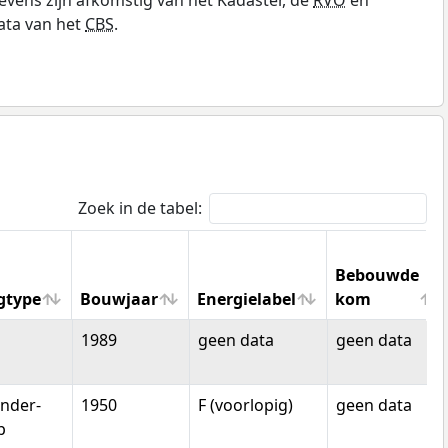
ata van het
CBS
.
Zoek in de tabel:
Bebouwde
gtype
Bouwjaar
Energielabel
kom
gtype
Bouwjaar
Energielabel
Bebouwde
1989
geen data
geen data
kom
nder-
1950
F (voorlopig)
geen data
p