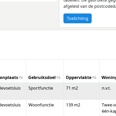
afgeleid van de postcoded
Toelichting
onplaats
Gebruiksdoel
Oppervlakte
Wonin
onplaats
Gebruiksdoel
Oppervlakte
Wonin
levoetsluis
Sportfunctie
71 m2
n.v.t.
levoetsluis
Woonfunctie
139 m2
Twee-o
één-ka