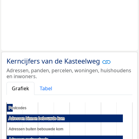
Kerncijfers van de Kasteelweg
Adressen, panden, percelen, woningen, huishoudens
en inwoners.
Grafiek
Tabel
Postcodes
Postcodes
Adressen binnen bebouwde kom
Adressen binnen bebouwde kom
Adressen buiten bebouwde kom
Adressen buiten bebouwde kom