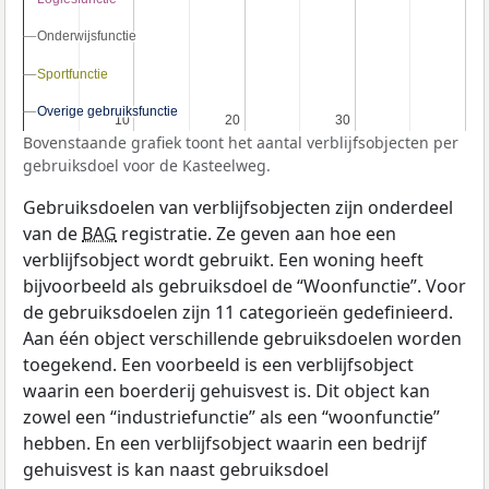
Onderwijsfunctie
Onderwijsfunctie
Sportfunctie
Sportfunctie
Overige gebruiksfunctie
Overige gebruiksfunctie
10
10
20
20
30
30
Bovenstaande grafiek toont het aantal verblijfsobjecten per
gebruiksdoel voor de Kasteelweg.
Gebruiksdoelen van verblijfsobjecten zijn onderdeel
van de
BAG
registratie. Ze geven aan hoe een
verblijfsobject wordt gebruikt. Een woning heeft
bijvoorbeeld als gebruiksdoel de “Woonfunctie”. Voor
de gebruiksdoelen zijn 11 categorieën gedefinieerd.
Aan één object verschillende gebruiksdoelen worden
toegekend. Een voorbeeld is een verblijfsobject
waarin een boerderij gehuisvest is. Dit object kan
zowel een “industriefunctie” als een “woonfunctie”
hebben. En een verblijfsobject waarin een bedrijf
gehuisvest is kan naast gebruiksdoel