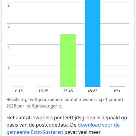
8
8
6
6
4
4
2
2
0-15
15-25
25-45
45-65
65+
Bevolking, leeftijdsgroepen: aantal inwoners op 1 januari
2025 per leeftijdscategorie.
Het aantal inwoners per leeftijdsgroep is bepaald op
basis van de postcodedata. De
download voor de
gemeente Echt-Susteren
bevat veel meer