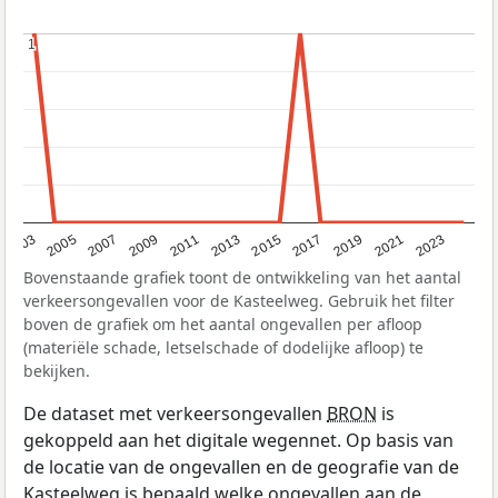
1
1
2017
2023
2007
2013
2019
2003
2009
2015
2021
2005
2011
Bovenstaande grafiek toont de ontwikkeling van het aantal
verkeersongevallen voor de Kasteelweg. Gebruik het filter
boven de grafiek om het aantal ongevallen per afloop
(materiële schade, letselschade of dodelijke afloop) te
bekijken.
De dataset met verkeersongevallen
BRON
is
gekoppeld aan het digitale wegennet. Op basis van
de locatie van de ongevallen en de geografie van de
Kasteelweg is bepaald welke ongevallen aan de