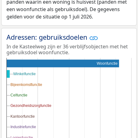
panden waarin een woning is huisvest (panden met
een woonfunctie als gebruiksdoel). De gegevens
gelden voor de situatie op 1 juli 2026.
Adressen: gebruiksdoelen
In de Kasteelweg zijn er 36 verblijfsobjecten met het
gebruiksdoel woonfunctie.
Woonfunctie
Winkelfunctie
Winkelfunctie
Bijeenkomstfunctie
Bijeenkomstfunctie
Celfunctie
Celfunctie
Gezondheidszorgfunctie
Gezondheidszorgfunctie
Kantoorfunctie
Kantoorfunctie
Industriefunctie
Industriefunctie
Logiesfunctie
Logiesfunctie