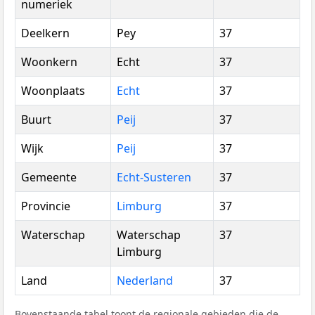
numeriek
Deelkern
Pey
37
Woonkern
Echt
37
Woonplaats
Echt
37
Buurt
Peij
37
Wijk
Peij
37
Gemeente
Echt-Susteren
37
Provincie
Limburg
37
Waterschap
Waterschap
37
Limburg
Land
Nederland
37
Bovenstaande tabel toont de regionale gebieden die de