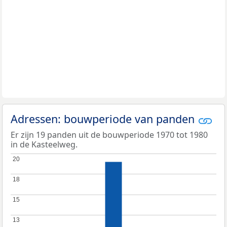
Adressen: bouwperiode van panden
Er zijn 19 panden uit de bouwperiode 1970 tot 1980
in de Kasteelweg.
20
20
18
18
15
15
13
13