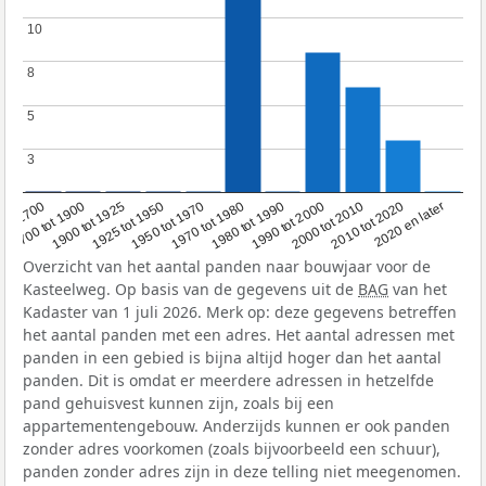
10
10
8
8
5
5
3
3
1950 tot 1970
1990 tot 2000
1900 tot 1925
2020 en later
1970 tot 1980
oor 1700
2000 tot 2010
1925 tot 1950
1980 tot 1990
1700 tot 1900
2010 tot 2020
Overzicht van het aantal panden naar bouwjaar voor de
Kasteelweg. Op basis van de gegevens uit de
BAG
van het
Kadaster van 1 juli 2026. Merk op: deze gegevens betreffen
het aantal panden met een adres. Het aantal adressen met
panden in een gebied is bijna altijd hoger dan het aantal
panden. Dit is omdat er meerdere adressen in hetzelfde
pand gehuisvest kunnen zijn, zoals bij een
appartementengebouw. Anderzijds kunnen er ook panden
zonder adres voorkomen (zoals bijvoorbeeld een schuur),
panden zonder adres zijn in deze telling niet meegenomen.