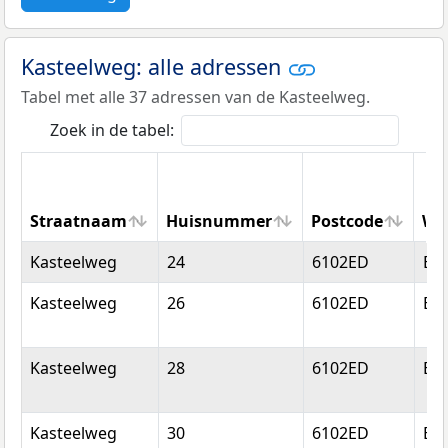
Kasteelweg: alle adressen
Tabel met alle 37 adressen van de Kasteelweg.
Zoek in de tabel:
Straatnaam
Huisnummer
Postcode
Wo
Straatnaam
Huisnummer
Postcode
Wo
Kasteelweg
24
6102ED
Ech
Kasteelweg
26
6102ED
Ech
Kasteelweg
28
6102ED
Ech
Kasteelweg
30
6102ED
Ech