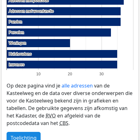
Adressen met postcode
Adressen met postcode
Adressen met woonfunctie
Adressen met woonfunctie
Panden
Panden
Percelen
Percelen
Woningen
Woningen
Huishoudens
Huishoudens
Inwoners
Inwoners
10
20
30
Op deze pagina vind je
alle adressen
van de
Kasteelweg en de data over diverse onderwerpen die
voor de Kasteelweg bekend zijn in grafieken en
tabellen. De gebruikte gegevens zijn afkomstig van
het Kadaster, de
RVO
en afgeleid van de
postcodedata van het
CBS
.
Toelichting