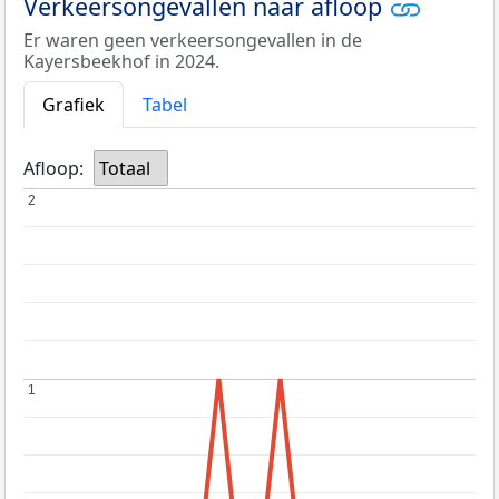
Verkeersongevallen naar afloop
Er waren geen verkeersongevallen in de
Kayersbeekhof in 2024.
Grafiek
Tabel
Afloop:
Totaal
2
2
1
1