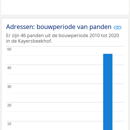
Adressen: bouwperiode van panden
Er zijn 46 panden uit de bouwperiode 2010 tot 2020
in de Kayersbeekhof.
50
50
40
40
30
30
20
20
10
10