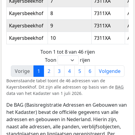
Kayersbeekhof
7
7311XA
Ap
Kayersbeekhof
8
7311XA
Ap
Kayersbeekhof
9
7311XA
Ap
Kayersbeekhof
10
7311XA
Ap
Toon 1 tot 8 van 46 rijen
Toon
rijen
Vorige
1
2
3
4
5
6
Volgende
Bovenstaande tabel toont de 46 adressen van de
Kayersbeekhof. Dit zijn alle adressen op basis van de
BAG
data van het Kadaster van 1 juli 2026.
De BAG (Basisregistratie Adressen en Gebouwen van
het Kadaster) bevat de officiële gegevens van alle
adressen en gebouwen in Nederland. Hierin zijn,
naast alle adressen, alle panden, verblijfsobjecten,
standplaatsen en ligplaatsen geregistreerd. Per