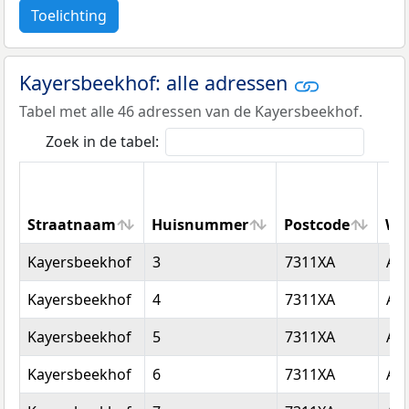
Toelichting
Kayersbeekhof: alle adressen
Tabel met alle 46 adressen van de Kayersbeekhof.
Zoek in de tabel:
Straatnaam
Huisnummer
Postcode
Wo
Straatnaam
Huisnummer
Postcode
Wo
Kayersbeekhof
3
7311XA
Ap
Kayersbeekhof
4
7311XA
Ap
Kayersbeekhof
5
7311XA
Ap
Kayersbeekhof
6
7311XA
Ap