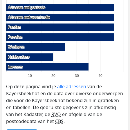
Adressen met postcode
Adressen met postcode
Adressen met woonfunctie
Adressen met woonfunctie
Panden
Panden
Percelen
Percelen
Woningen
Woningen
Huishoudens
Huishoudens
Inwoners
Inwoners
10
20
30
40
Op deze pagina vind je
alle adressen
van de
Kayersbeekhof en de data over diverse onderwerpen
die voor de Kayersbeekhof bekend zijn in grafieken
en tabellen. De gebruikte gegevens zijn afkomstig
van het Kadaster, de
RVO
en afgeleid van de
postcodedata van het
CBS
.