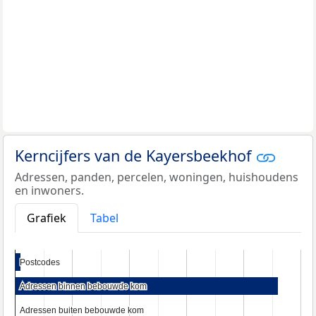
Kerncijfers van de Kayersbeekhof
Adressen, panden, percelen, woningen, huishoudens
en inwoners.
Grafiek
Tabel
Postcodes
Postcodes
Adressen binnen bebouwde kom
Adressen binnen bebouwde kom
Adressen buiten bebouwde kom
Adressen buiten bebouwde kom