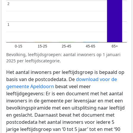
2
2
1
1
0-15
15-25
25-45
45-65
65+
Bevolking, leeftijdsgroepen: aantal inwoners op 1 januari
2025 per leeftijdscategorie.
Het aantal inwoners per leeftijdsgroep is bepaald op
basis van de postcodedata. De
download voor de
gemeente Apeldoorn
bevat veel meer
leeftijdgegevens: Er is een document met het aantal
inwoners in de gemeente per levensjaar en met een
bevolkingspiramide met een uitsplitsing naar leeftijd
en geslacht. Daarnaast bevat het document met
postcodedata het aantal inwoners voor iedere 5
jarige leeftijdsgroep van ‘0 tot 5 jaar’ tot en met ‘90