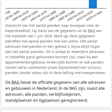
1950 tot 1970
1990 tot 2000
1900 tot 1925
2020 en later
1970 tot 1980
oor 1700
2000 tot 2010
1925 tot 1950
1980 tot 1990
1700 tot 1900
2010 tot 2020
Overzicht van het aantal panden naar bouwjaar voor de
Kayersbeekhof. Op basis van de gegevens uit de
BAG
van
het Kadaster van 1 juli 2026. Merk op: deze gegevens
betreffen het aantal panden met een adres. Het aantal
adressen met panden in een gebied is bijna altijd hoger
dan het aantal panden. Dit is omdat er meerdere adressen
in hetzelfde pand gehuisvest kunnen zijn, zoals bij een
appartementengebouw. Anderzijds kunnen er ook panden
zonder adres voorkomen (zoals bijvoorbeeld een schuur),
panden zonder adres zijn in deze telling niet meegenomen.
De
BAG
bevat de officiële gegevens van alle adressen
en gebouwen in Nederland. In de BAG zijn, naast alle
adressen, alle panden, verblijfsobjecten,
standplaatsen en ligplaatsen geregistreerd.