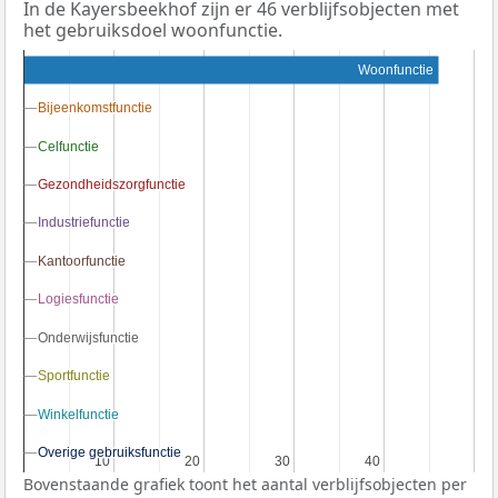
In de Kayersbeekhof zijn er 46 verblijfsobjecten met
het gebruiksdoel woonfunctie.
Woonfunctie
Bijeenkomstfunctie
Bijeenkomstfunctie
Celfunctie
Celfunctie
Gezondheidszorgfunctie
Gezondheidszorgfunctie
Industriefunctie
Industriefunctie
Kantoorfunctie
Kantoorfunctie
Logiesfunctie
Logiesfunctie
Onderwijsfunctie
Onderwijsfunctie
Sportfunctie
Sportfunctie
Winkelfunctie
Winkelfunctie
Overige gebruiksfunctie
Overige gebruiksfunctie
10
10
20
20
30
30
40
40
Bovenstaande grafiek toont het aantal verblijfsobjecten per