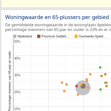
Woningwaarde en 65-plussers per gebied
De gemiddelde woningwaarde in de woonplaats Apeldoor
percentage inwoners van 65 jaar en ouder is 22% en er z
Nederland
Provincie Gelderl…
Gemeente Apeld…
50%
50%
Percentage inwoners van 65 jaar en ouder
40%
40%
30%
30%
Provincie Gelderland
Nederland
20%
20%
10%
10%