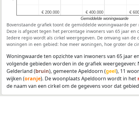
€ 200.000
€ 200.000
€ 400.000
€ 400.000
€ 60
€ 60
Gemiddelde woningwaarde
Bovenstaande grafiek toont de gemiddelde woningwaarde per r
Deze is afgezet tegen het percentage inwoners van 65 jaar en o
Iedere regio wordt als cirkel weergegeven. De omvang van de ci
woningen in een gebied: hoe meer woningen, hoe groter de cir
Woningwaarde ten opzichte van inwoners van 65 jaar en
volgende gebieden worden in de grafiek weergegeven: 
Gelderland (
bruin
), gemeente Apeldoorn (
geel
), 11 woo
wijken (
oranje
). De woonplaats Apeldoorn wordt in het
de naam van een cirkel om de gegevens voor dat gebied