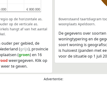
0.000
0.000
€ 800.000
€ 800.000
egio op de horizontale as.
Bovenstaand taartdiagram too
uder op de verticale as.
woonplaats Apeldoorn.
rkels hangt af van het aantal
De gegevens over soorten
kel.
woningtypering en de gegev
 ouder per gebied, de
soort woning is geografis
Nederland (
grijs
), provincie
is huisvest (panden met e
nplaatsen (
groen
) en 16
voor de situatie op 1 juli 2
rood
weergegeven. Klik op
 weer te geven.
Advertentie: