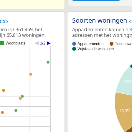
Soorten woningen
n is €361.469, het
Appartementen komen het m
ijn 65.813 woningen.
adressen met het woningt
Woonplaats
1/2
Appartementen
Tussenwo
Vrijstaande woningen
9,5
13,3%