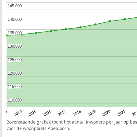
145.000
145.000
140.000
140.000
135.000
135.000
130.000
130.000
125.000
125.000
120.000
120.000
115.000
115.000
110.000
110.000
2017
20
2014
2019
2016
2021
2013
2018
2015
2020
Bovenstaande grafiek toont het aantal inwoners per jaar op ba
voor de woonplaats Apeldoorn.