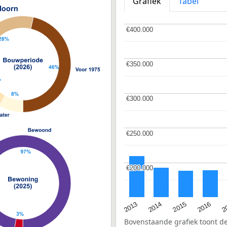
Grafiek
Tabel
€400.000
€400.000
€350.000
€350.000
€300.000
€300.000
€250.000
€250.000
€200.000
€200.000
2015
2
2014
2016
2013
Bovenstaande grafiek toont 