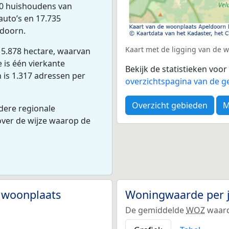
50 huishoudens van
auto’s en 17.735
ldoorn.
Kaart met de ligging van de
 5.878 hectare, waarvan
 is één vierkante
Bekijk de statistieken voo
 is 1.317 adressen per
overzichtspagina van de g
Overzicht gebieden
M
dere regionale
 over de wijze waarop de
 woonplaats
Woningwaarde per 
De gemiddelde
WOZ
waard