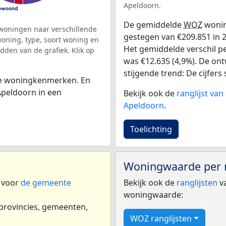
Apeldoorn.
De gemiddelde
WOZ
wonin
woningen naar verschillende
gestegen van €209.851 in 2
ning, type, soort woning en
Het gemiddelde verschil pe
dden van de grafiek. Klik op
was €12.635 (4,9%). De ontw
stijgende trend: De cijfers s
 de woningkenmerken. En
peldoorn in een
Bekijk ook de
ranglijst va
Apeldoorn
.
Toelichting
Woningwaarde per 
n voor
de gemeente
Bekijk ook de
ranglijsten
va
woningwaarde:
 provincies, gemeenten,
WOZ ranglijsten