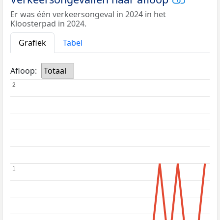
Er was één verkeersongeval in 2024 in het
Kloosterpad in 2024.
Grafiek
Tabel
Afloop:
Totaal
2
2
1
1