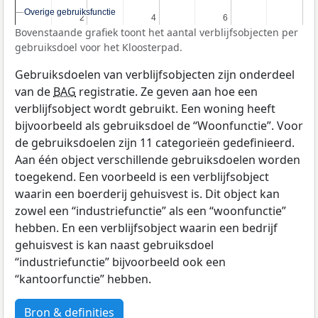
Overige gebruiksfunctie
Overige gebruiksfunctie
2
2
4
4
6
6
Bovenstaande grafiek toont het aantal verblijfsobjecten per
gebruiksdoel voor het Kloosterpad.
Gebruiksdoelen van verblijfsobjecten zijn onderdeel
van de
BAG
registratie. Ze geven aan hoe een
verblijfsobject wordt gebruikt. Een woning heeft
bijvoorbeeld als gebruiksdoel de “Woonfunctie”. Voor
de gebruiksdoelen zijn 11 categorieën gedefinieerd.
Aan één object verschillende gebruiksdoelen worden
toegekend. Een voorbeeld is een verblijfsobject
waarin een boerderij gehuisvest is. Dit object kan
zowel een “industriefunctie” als een “woonfunctie”
hebben. En een verblijfsobject waarin een bedrijf
gehuisvest is kan naast gebruiksdoel
“industriefunctie” bijvoorbeeld ook een
“kantoorfunctie” hebben.
Bron & definities