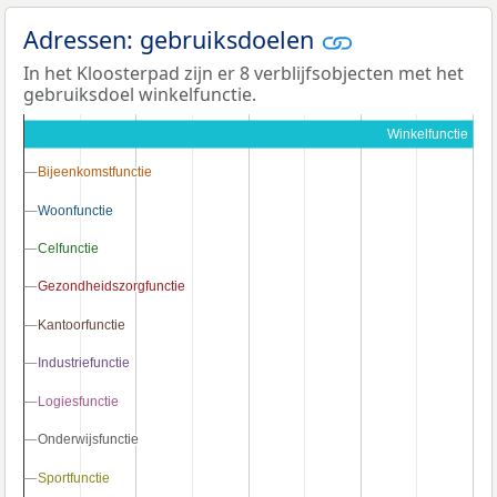
Adressen: gebruiksdoelen
In het Kloosterpad zijn er 8 verblijfsobjecten met het
gebruiksdoel winkelfunctie.
Winkelfunctie
Bijeenkomstfunctie
Bijeenkomstfunctie
Woonfunctie
Woonfunctie
Celfunctie
Celfunctie
Gezondheidszorgfunctie
Gezondheidszorgfunctie
Kantoorfunctie
Kantoorfunctie
Industriefunctie
Industriefunctie
Logiesfunctie
Logiesfunctie
Onderwijsfunctie
Onderwijsfunctie
Sportfunctie
Sportfunctie