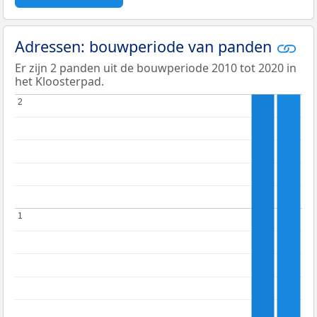
Adressen: bouwperiode van panden
Er zijn 2 panden uit de bouwperiode 2010 tot 2020 in
het Kloosterpad.
2
2
1
1