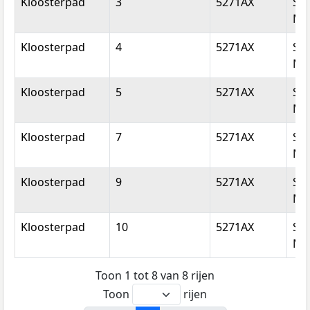
Kloosterpad
3
5271AX
Sin
Mic
Kloosterpad
4
5271AX
Sin
Mic
Kloosterpad
5
5271AX
Sin
Mic
Kloosterpad
7
5271AX
Sin
Mic
Kloosterpad
9
5271AX
Sin
Mic
Kloosterpad
10
5271AX
Sin
Mic
Toon 1 tot 8 van 8 rijen
Toon
rijen