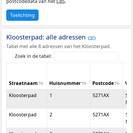
postcodedata van het
CBS
.
Toelichting
Kloosterpad: alle adressen
Tabel met alle 8 adressen van het Kloosterpad.
Zoek in de tabel:
Straatnaam
Huisnummer
Postcode
Wo
Straatnaam
Huisnummer
Postcode
Wo
Kloosterpad
1
5271AX
Sin
Mic
Kloosterpad
2
5271AX
Sin
Mic