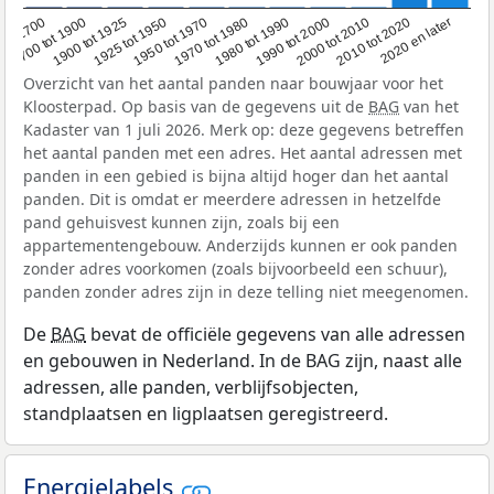
1950 tot 1970
1990 tot 2000
2020 en later
1900 tot 1925
1970 tot 1980
2000 tot 2010
oor 1700
1925 tot 1950
1980 tot 1990
2010 tot 2020
1700 tot 1900
Overzicht van het aantal panden naar bouwjaar voor het
Kloosterpad. Op basis van de gegevens uit de
BAG
van het
Kadaster van 1 juli 2026. Merk op: deze gegevens betreffen
het aantal panden met een adres. Het aantal adressen met
panden in een gebied is bijna altijd hoger dan het aantal
panden. Dit is omdat er meerdere adressen in hetzelfde
pand gehuisvest kunnen zijn, zoals bij een
appartementengebouw. Anderzijds kunnen er ook panden
zonder adres voorkomen (zoals bijvoorbeeld een schuur),
panden zonder adres zijn in deze telling niet meegenomen.
De
BAG
bevat de officiële gegevens van alle adressen
en gebouwen in Nederland. In de BAG zijn, naast alle
adressen, alle panden, verblijfsobjecten,
standplaatsen en ligplaatsen geregistreerd.
Energielabels