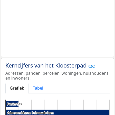
Kerncijfers van het Kloosterpad
Adressen, panden, percelen, woningen, huishoudens
en inwoners.
Grafiek
Tabel
Postcodes
Postcodes
Adressen binnen bebouwde kom
Adressen binnen bebouwde kom