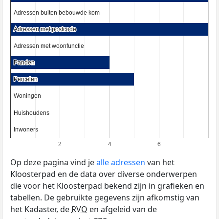
Adressen buiten bebouwde kom
Adressen buiten bebouwde kom
Adressen met postcode
Adressen met postcode
Adressen met woonfunctie
Adressen met woonfunctie
Panden
Panden
Percelen
Percelen
Woningen
Woningen
Huishoudens
Huishoudens
Inwoners
Inwoners
2
4
6
Op deze pagina vind je
alle adressen
van het
Kloosterpad en de data over diverse onderwerpen
die voor het Kloosterpad bekend zijn in grafieken en
tabellen. De gebruikte gegevens zijn afkomstig van
het Kadaster, de
RVO
en afgeleid van de