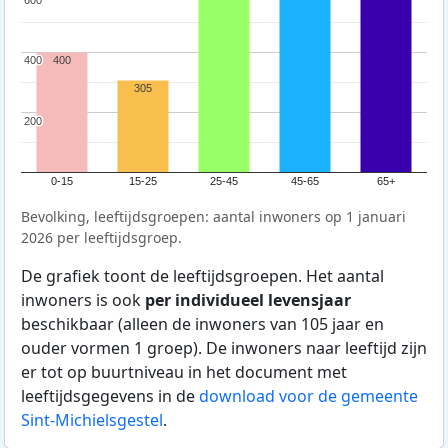
400
400
400
305
200
200
0-15
15-25
25-45
45-65
65+
Bevolking, leeftijdsgroepen: aantal inwoners op 1 januari
2026 per leeftijdsgroep.
De grafiek toont de leeftijdsgroepen. Het aantal
inwoners is ook
per individueel levensjaar
beschikbaar (alleen de inwoners van 105 jaar en
ouder vormen 1 groep). De inwoners naar leeftijd zijn
er tot op buurtniveau in het document met
leeftijdsgegevens in de
download voor de gemeente
Sint-Michielsgestel
.