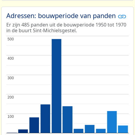
Adressen: bouwperiode van panden
Er zijn 485 panden uit de bouwperiode 1950 tot 1970
in de buurt Sint-Michielsgestel.
500
500
400
400
300
300
200
200
100
100