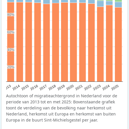
80%
80%
60%
60%
40%
40%
20%
20%
2015
2014
2021
2013
2020
2019
2018
2025
2017
2024
2023
2016
2022
Autochtoon of migratieachtergrond in Nederland voor de
periode van 2013 tot en met 2025: Bovenstaande grafiek
toont de verdeling van de bevolking naar herkomst uit
Nederland, herkomst uit Europa en herkomst van buiten
Europa in de buurt Sint-Michielsgestel per jaar.