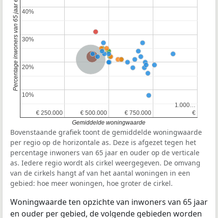
Percentage inwoners van 65 jaar en ouder
40%
40%
30%
30%
Provincie Noord-Brabant
Nederland
20%
20%
10%
10%
1.000…
1.000…
€ 250.000
€ 250.000
€ 500.000
€ 500.000
€ 750.000
€ 750.000
€
€
Gemiddelde woningwaarde
Bovenstaande grafiek toont de gemiddelde woningwaarde
per regio op de horizontale as. Deze is afgezet tegen het
percentage inwoners van 65 jaar en ouder op de verticale
as. Iedere regio wordt als cirkel weergegeven. De omvang
van de cirkels hangt af van het aantal woningen in een
gebied: hoe meer woningen, hoe groter de cirkel.
Woningwaarde ten opzichte van inwoners van 65 jaar
en ouder per gebied, de volgende gebieden worden