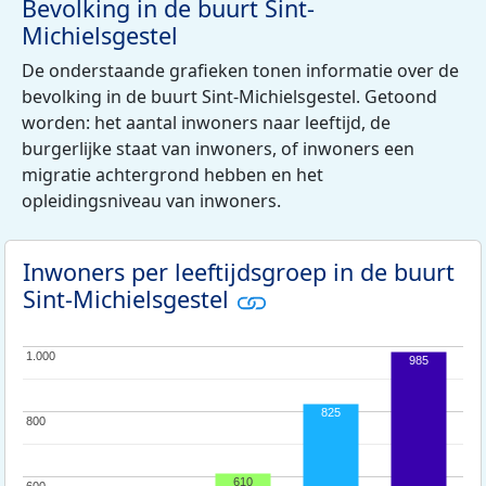
Bevolking in de buurt Sint-
Michielsgestel
De onderstaande grafieken tonen informatie over de
bevolking in de buurt Sint-Michielsgestel. Getoond
worden: het aantal inwoners naar leeftijd, de
burgerlijke staat van inwoners, of inwoners een
migratie achtergrond hebben en het
opleidingsniveau van inwoners.
Inwoners per leeftijdsgroep in de buurt
Sint-Michielsgestel
1.000
1.000
985
825
800
800
610
600
600