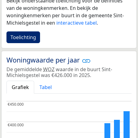
Bekijk onderstaande toelichting voor de definities
van de woningkenmerken. En bekijk de
woningkenmerken per buurt in de gemeente Sint-
Michielsgestel in een
interactieve tabel
.
Toelichting
Woningwaarde per jaar
De gemiddelde
WOZ
waarde in de buurt Sint-
Michielsgestel was €426.000 in 2025.
Grafiek
Tabel
€450.000
€450.000
€400.000
€400.000