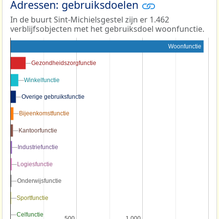
Adressen: gebruiksdoelen
In de buurt Sint-Michielsgestel zijn er 1.462
verblijfsobjecten met het gebruiksdoel woonfunctie.
Woonfunctie
Gezondheidszorgfunctie
Gezondheidszorgfunctie
Winkelfunctie
Winkelfunctie
Overige gebruiksfunctie
Overige gebruiksfunctie
Bijeenkomstfunctie
Bijeenkomstfunctie
Kantoorfunctie
Kantoorfunctie
Industriefunctie
Industriefunctie
Logiesfunctie
Logiesfunctie
Onderwijsfunctie
Onderwijsfunctie
Sportfunctie
Sportfunctie
Celfunctie
Celfunctie
500
500
1.000
1.000