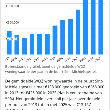
€350.000
€350.000
€300.000
€300.000
€250.000
€250.000
2015
2021
2014
2020
2013
2019
2025
2018
2024
2017
2023
2016
2022
Bovenstaande grafiek toont de gemiddelde
WOZ
woningwaarde per jaar in de buurt Sint-Michielsgestel.
De gemiddelde
WOZ
woningwaarde in de buurt Sint-
Michielsgestel is met €158.000 gegroeid van €268.000
in 2013 tot €426.000 in 2025 (dat is een toename van
59%). Het gemiddelde verschil per jaar over de hele
periode van 2013 tot en met 2025 was €13.167