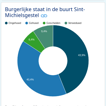
Burgerlijke staat in de buurt Sint-
Michielsgestel
Ongehuwd
Gehuwd
Gescheiden
Verweduwd
9,4%
6,4%
43,9%
40,4%