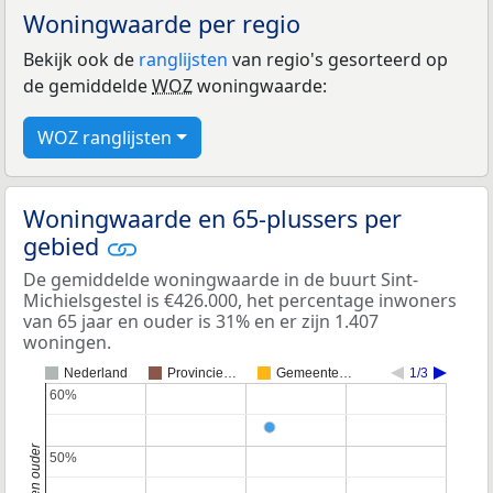
Woningwaarde per regio
Bekijk ook de
ranglijsten
van regio's gesorteerd op
de gemiddelde
WOZ
woningwaarde:
WOZ ranglijsten
Woningwaarde en 65-plussers per
gebied
De gemiddelde woningwaarde in de buurt Sint-
Michielsgestel is €426.000, het percentage inwoners
van 65 jaar en ouder is 31% en er zijn 1.407
woningen.
Nederland
Provincie…
Gemeente…
1/3
60%
60%
50%
50%