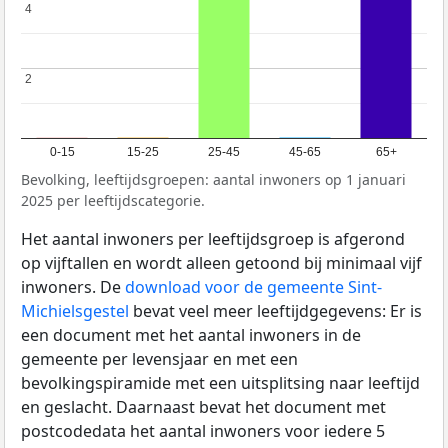
4
4
2
2
0-15
15-25
25-45
45-65
65+
Bevolking, leeftijdsgroepen: aantal inwoners op 1 januari
2025 per leeftijdscategorie.
Het aantal inwoners per leeftijdsgroep is afgerond
op vijftallen en wordt alleen getoond bij minimaal vijf
inwoners. De
download voor de gemeente Sint-
Michielsgestel
bevat veel meer leeftijdgegevens: Er is
een document met het aantal inwoners in de
gemeente per levensjaar en met een
bevolkingspiramide met een uitsplitsing naar leeftijd
en geslacht. Daarnaast bevat het document met
postcodedata het aantal inwoners voor iedere 5