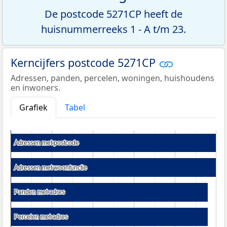
De postcode 5271CP heeft de
huisnummerreeks 1 - A t/m 23.
Kerncijfers postcode 5271CP
Adressen, panden, percelen, woningen, huishoudens
en inwoners.
Grafiek
Tabel
Adressen met postcode
Adressen met postcode
Adressen met woonfunctie
Adressen met woonfunctie
Panden met adres
Panden met adres
Percelen met adres
Percelen met adres