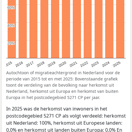
60%
60%
40%
40%
20%
20%
2019
2022
2017
2025
2020
2015
2023
2018
2021
2016
2024
Autochtoon of migratieachtergrond in Nederland voor de
periode van 2015 tot en met 2025: Bovenstaande grafiek
toont de verdeling van de bevolking naar herkomst uit
Nederland, herkomst uit Europa en herkomst van buiten
Europa in het postcodegebied 5271 CP per jaar.
In 2025 was de herkomst van inwoners in het
postcodegebied 5271 CP als volgt verdeeld: herkomst
uit Nederland: 100%, herkomst uit Europese landen:
0,0% en herkomst uit landen buiten Europa: 0,0% En