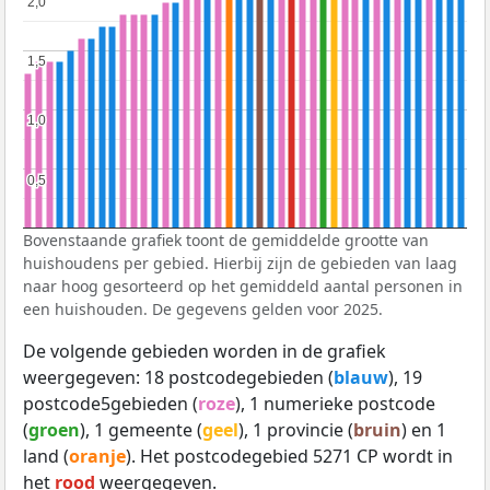
2,0
2,0
1,5
1,5
1,0
1,0
0,5
0,5
Bovenstaande grafiek toont de gemiddelde grootte van
huishoudens per gebied. Hierbij zijn de gebieden van laag
naar hoog gesorteerd op het gemiddeld aantal personen in
een huishouden. De gegevens gelden voor 2025.
De volgende gebieden worden in de grafiek
weergegeven: 18 postcodegebieden (
blauw
), 19
postcode5gebieden (
roze
), 1 numerieke postcode
(
groen
), 1 gemeente (
geel
), 1 provincie (
bruin
) en 1
land (
oranje
). Het postcodegebied 5271 CP wordt in
het
rood
weergegeven.