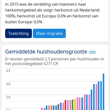
in 2015 was de verdeling van inwoners naar
herkomstgebied als volgt: herkomst uit Nederland:
100%, herkomst uit Europa: 0,0% en herkomst van
buiten Europa: 0,0%.
Toelichting
Meer migratie
Gemiddelde huishoudensgrootte
Er wonen gemiddeld 2,3 personen per huishouden in
het postcodegebied 5271 CP.
3,5
3,5
3,0
3,0
2,5
2,5