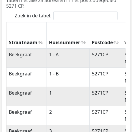
Tabel met alle 25 adressen in het postcodegebied
5271 CP.
Zoek in de tabel:
Straatnaam
Huisnummer
Postcode
Wo
Straatnaam
Huisnummer
Postcode
Wo
Beekgraaf
1 - A
5271CP
Sin
Mic
Beekgraaf
1 - B
5271CP
Sin
Mic
Beekgraaf
1
5271CP
Sin
Mic
Beekgraaf
2
5271CP
Sin
Mic
Beekgraaf
3
5271CP
Sin