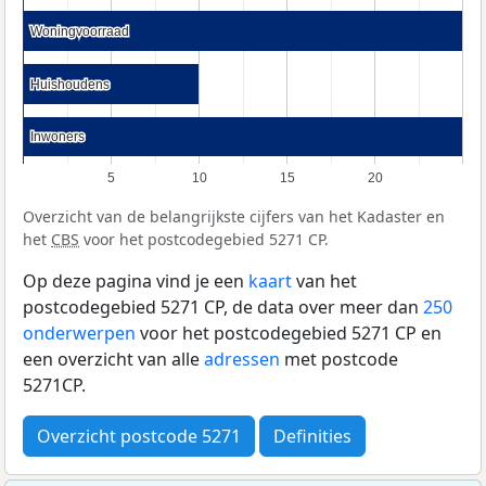
Woningvoorraad
Woningvoorraad
Huishoudens
Huishoudens
Inwoners
Inwoners
5
10
15
20
Overzicht van de belangrijkste cijfers van het Kadaster en
het
CBS
voor het postcodegebied 5271 CP.
Op deze pagina vind je een
kaart
van het
postcodegebied 5271 CP, de data over meer dan
250
onderwerpen
voor het postcodegebied 5271 CP en
een overzicht van alle
adressen
met postcode
5271CP.
Overzicht postcode 5271
Definities