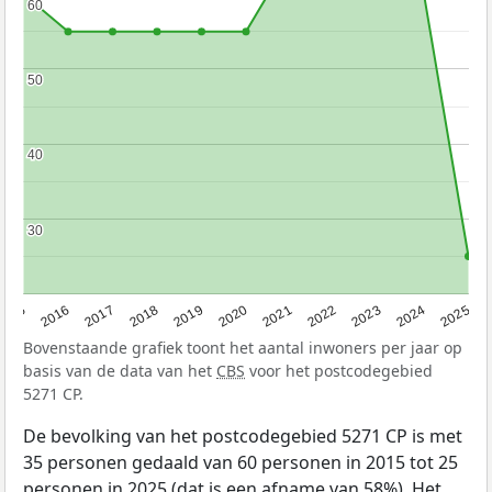
60
60
50
50
40
40
30
30
2015
2016
2017
2018
2019
2020
2021
2022
2023
2024
2025
Bovenstaande grafiek toont het aantal inwoners per jaar op
basis van de data van het
CBS
voor het postcodegebied
5271 CP.
De bevolking van het postcodegebied 5271 CP is met
35 personen gedaald van 60 personen in 2015 tot 25
personen in 2025 (dat is een afname van 58%). Het