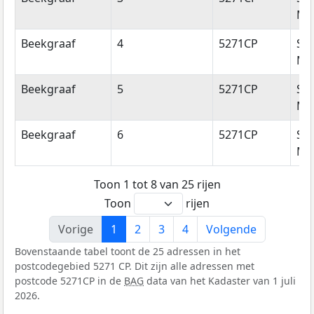
Mic
Beekgraaf
4
5271CP
Sin
Mic
Beekgraaf
5
5271CP
Sin
Mic
Beekgraaf
6
5271CP
Sin
Mic
Toon 1 tot 8 van 25 rijen
Toon
rijen
Vorige
1
2
3
4
Volgende
Bovenstaande tabel toont de 25 adressen in het
postcodegebied 5271 CP. Dit zijn alle adressen met
postcode 5271CP in de
BAG
data van het Kadaster van 1 juli
2026.