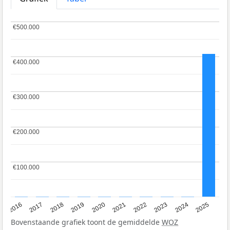
€500.000
€500.000
€400.000
€400.000
€300.000
€300.000
€200.000
€200.000
€100.000
€100.000
2016
2017
2018
2019
2020
2021
2022
2023
2024
2025
Bovenstaande grafiek toont de gemiddelde
WOZ