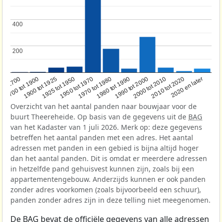
400
400
200
200
1950 tot 1970
1990 tot 2000
1900 tot 1925
2020 en later
1970 tot 1980
oor 1700
2000 tot 2010
1925 tot 1950
1980 tot 1990
1700 tot 1900
2010 tot 2020
Overzicht van het aantal panden naar bouwjaar voor de
buurt Theereheide. Op basis van de gegevens uit de
BAG
van het Kadaster van 1 juli 2026. Merk op: deze gegevens
betreffen het aantal panden met een adres. Het aantal
adressen met panden in een gebied is bijna altijd hoger
dan het aantal panden. Dit is omdat er meerdere adressen
in hetzelfde pand gehuisvest kunnen zijn, zoals bij een
appartementengebouw. Anderzijds kunnen er ook panden
zonder adres voorkomen (zoals bijvoorbeeld een schuur),
panden zonder adres zijn in deze telling niet meegenomen.
De
BAG
bevat de officiële gegevens van alle adressen