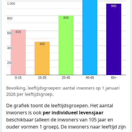
1.000
1.000
965
805
800
800
615
600
600
450
400
400
200
200
0-15
15-25
25-45
45-65
65+
Bevolking, leeftijdsgroepen: aantal inwoners op 1 januari
2026 per leeftijdsgroep.
De grafiek toont de leeftijdsgroepen. Het aantal
inwoners is ook
per individueel levensjaar
beschikbaar (alleen de inwoners van 105 jaar en
ouder vormen 1 groep). De inwoners naar leeftijd zijn