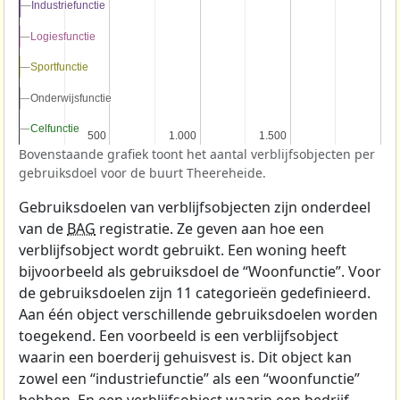
Industriefunctie
Industriefunctie
Logiesfunctie
Logiesfunctie
Sportfunctie
Sportfunctie
Onderwijsfunctie
Onderwijsfunctie
Celfunctie
Celfunctie
500
500
1.000
1.000
1.500
1.500
Bovenstaande grafiek toont het aantal verblijfsobjecten per
gebruiksdoel voor de buurt Theereheide.
Gebruiksdoelen van verblijfsobjecten zijn onderdeel
van de
BAG
registratie. Ze geven aan hoe een
verblijfsobject wordt gebruikt. Een woning heeft
bijvoorbeeld als gebruiksdoel de “Woonfunctie”. Voor
de gebruiksdoelen zijn 11 categorieën gedefinieerd.
Aan één object verschillende gebruiksdoelen worden
toegekend. Een voorbeeld is een verblijfsobject
waarin een boerderij gehuisvest is. Dit object kan
zowel een “industriefunctie” als een “woonfunctie”
hebben. En een verblijfsobject waarin een bedrijf