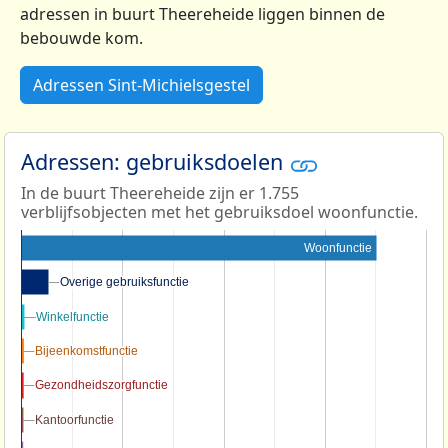
adressen in buurt Theereheide liggen binnen de
bebouwde kom.
Adressen Sint-Michielsgestel
Adressen: gebruiksdoelen
In de buurt Theereheide zijn er 1.755
verblijfsobjecten met het gebruiksdoel woonfunctie.
Woonfunctie
Overige gebruiksfunctie
Overige gebruiksfunctie
Winkelfunctie
Winkelfunctie
Bijeenkomstfunctie
Bijeenkomstfunctie
Gezondheidszorgfunctie
Gezondheidszorgfunctie
Kantoorfunctie
Kantoorfunctie