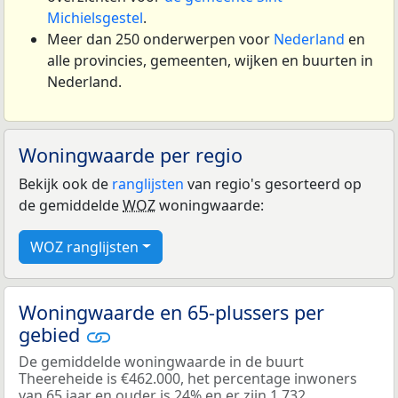
Michielsgestel
.
Meer dan 250 onderwerpen voor
Nederland
en
alle provincies, gemeenten, wijken en buurten in
Nederland.
Woningwaarde per regio
Bekijk ook de
ranglijsten
van regio's gesorteerd op
de gemiddelde
WOZ
woningwaarde:
WOZ ranglijsten
Woningwaarde en 65-plussers per
gebied
De gemiddelde woningwaarde in de buurt
Theereheide is €462.000, het percentage inwoners
van 65 jaar en ouder is 24% en er zijn 1.732