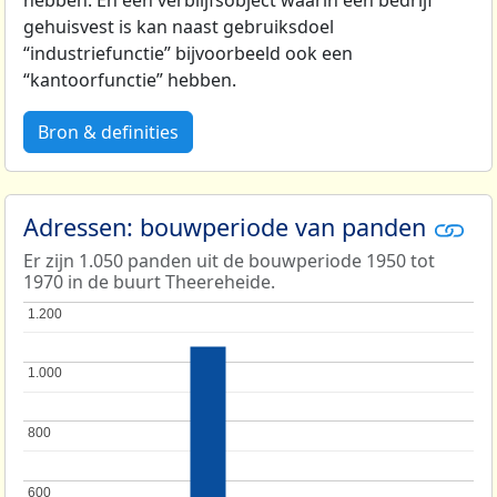
gehuisvest is kan naast gebruiksdoel
“industriefunctie” bijvoorbeeld ook een
“kantoorfunctie” hebben.
Bron & definities
Adressen: bouwperiode van panden
Er zijn 1.050 panden uit de bouwperiode 1950 tot
1970 in de buurt Theereheide.
1.200
1.200
1.000
1.000
800
800
600
600