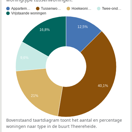
Appartem…
Tussenwo…
Hoekwoni…
Twee-ond…
Vrijstaande woningen
12,5%
16,8%
9,6%
40,1%
21%
Bovenstaand taartdiagram toont het aantal en percentage
woningen naar type in de buurt Theereheide.