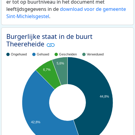
er tot op buurtniveau in het document met
leeftijdsgegevens in de
download voor de gemeente
Sint-Michielsgestel
.
Burgerlijke staat in de buurt
Theereheide
Ongehuwd
Gehuwd
Gescheiden
Verweduwd
5,6%
6,7%
44,8%
42,8%