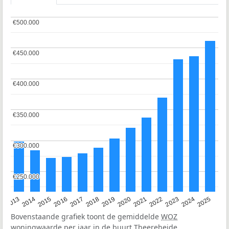
€500.000
€500.000
€450.000
€450.000
€400.000
€400.000
€350.000
€350.000
€300.000
€300.000
€250.000
€250.000
2015
2021
2014
2020
2013
2019
2025
2018
2024
2017
2023
2016
2022
Bovenstaande grafiek toont de gemiddelde
WOZ
woningwaarde per jaar in de buurt Theereheide.