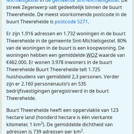
Michielsgestel
in
de gemeente Sint-Michielsgestel
. De
streek Zegenwerp valt gedeeltelijk binnen de buurt
Theereheide. De meest voorkomende postcode in de
buurt Theereheide is
postcode 5271
.
Er zijn 1.916 adressen en 1.732 woningen in de buurt
Theereheide in de gemeente Sint-Michielsgestel. 80%
van de woningen in de buurt is een koopwoning. De
woningen hebben een gemiddelde
WOZ
waarde van
€462.000. Er wonen 3.978 inwoners in de buurt
Theereheide Buurt Theereheide telt 1.725
huishoudens van gemiddeld 2,3 personen. Verder
zijn er 2.160 personenauto’s en 535
bedrijfsvestigingen geregistreerd in de buurt
Theereheide.
Buurt Theereheide heeft een oppervlakte van 123
hectare land (honderd hectare is één vierkante
2
kilometer, 1 km
). De gemiddelde dichtheid van
2
adressen is 739 adressen per km
.