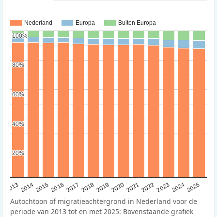
Nederland
Europa
Buiten Europa
100%
100%
80%
80%
60%
60%
40%
40%
20%
20%
2015
2014
2021
2013
2020
2019
2018
2025
2017
2024
2023
2016
2022
Autochtoon of migratieachtergrond in Nederland voor de
periode van 2013 tot en met 2025: Bovenstaande grafiek