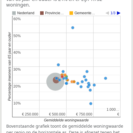
woningen.
Nederland
Provincie…
Gemeente…
1/3
60%
60%
Percentage inwoners van 65 jaar en ouder
50%
50%
40%
40%
30%
30%
Provincie Noord-Brabant
Nederland
20%
20%
10%
10%
1.000…
1.000…
€ 250.000
€ 250.000
€ 500.000
€ 500.000
€ 750.000
€ 750.000
€
€
Gemiddelde woningwaarde
Bovenstaande grafiek toont de gemiddelde woningwaarde
per regio op de horizontale as. Deze is afgezet tegen het