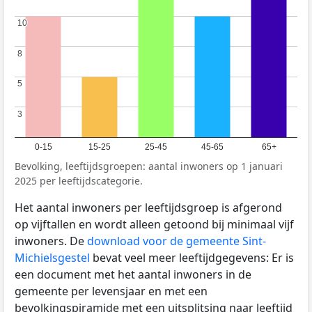
10
10
8
8
5
5
3
3
0-15
15-25
25-45
45-65
65+
Bevolking, leeftijdsgroepen: aantal inwoners op 1 januari
2025 per leeftijdscategorie.
Het aantal inwoners per leeftijdsgroep is afgerond
op vijftallen en wordt alleen getoond bij minimaal vijf
inwoners. De
download voor de gemeente Sint-
Michielsgestel
bevat veel meer leeftijdgegevens: Er is
een document met het aantal inwoners in de
gemeente per levensjaar en met een
bevolkingspiramide met een uitsplitsing naar leeftijd