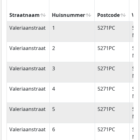
Straatnaam
Huisnummer
Postcode
Wo
Straatnaam
Huisnummer
Postcode
Wo
Valeriaanstraat
1
5271PC
Sin
Mic
Valeriaanstraat
2
5271PC
Sin
Mic
Valeriaanstraat
3
5271PC
Sin
Mic
Valeriaanstraat
4
5271PC
Sin
Mic
Valeriaanstraat
5
5271PC
Sin
Mic
Valeriaanstraat
6
5271PC
Sin
Mic