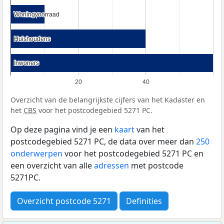
Woningvoorraad
Woningvoorraad
Huishoudens
Huishoudens
Inwoners
Inwoners
20
40
Overzicht van de belangrijkste cijfers van het Kadaster en
het
CBS
voor het postcodegebied 5271 PC.
Op deze pagina vind je een
kaart
van het
postcodegebied 5271 PC, de data over meer dan
250
onderwerpen
voor het postcodegebied 5271 PC en
een overzicht van alle
adressen
met postcode
5271PC.
Overzicht postcode 5271
Definities