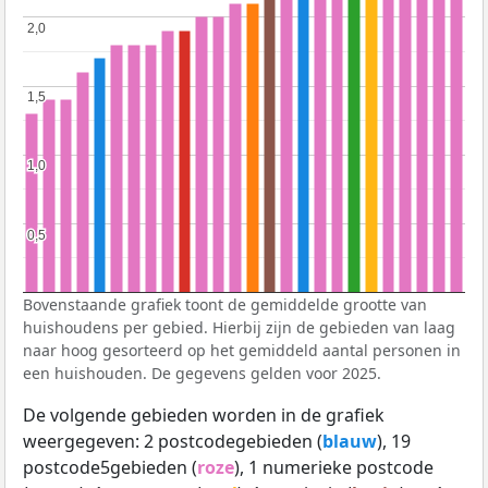
2,0
2,0
1,5
1,5
1,0
1,0
0,5
0,5
Bovenstaande grafiek toont de gemiddelde grootte van
huishoudens per gebied. Hierbij zijn de gebieden van laag
naar hoog gesorteerd op het gemiddeld aantal personen in
een huishouden. De gegevens gelden voor 2025.
De volgende gebieden worden in de grafiek
weergegeven: 2 postcodegebieden (
blauw
), 19
postcode5gebieden (
roze
), 1 numerieke postcode