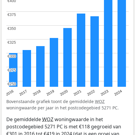
€400
€400
€375
€375
€350
€350
€325
€325
€300
€300
€275
€275
€250
€250
2016
2017
2018
2019
2020
2021
2022
2023
2024
Bovenstaande grafiek toont de gemiddelde
WOZ
woningwaarde per jaar in het postcodegebied 5271 PC.
De gemiddelde
WOZ
woningwaarde in het
postcodegebied 5271 PC is met €118 gegroeid van
€301 in 2016 tot €419 in 2024 (dat is een groei van