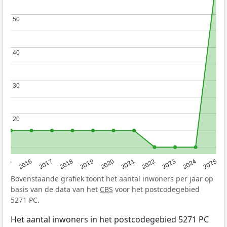
50
50
40
40
30
30
20
20
2015
2016
2017
2018
2019
2020
2021
2022
2023
2024
2025
Bovenstaande grafiek toont het aantal inwoners per jaar op
basis van de data van het
CBS
voor het postcodegebied
5271 PC.
Het aantal inwoners in het postcodegebied 5271 PC