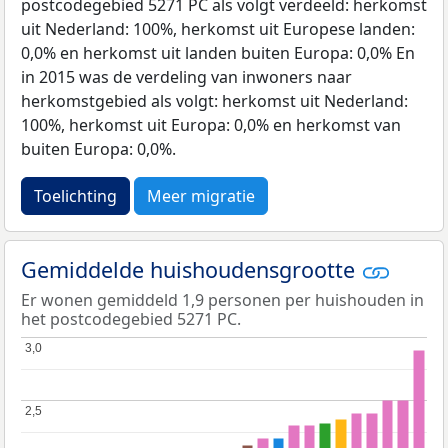
postcodegebied 5271 PC als volgt verdeeld: herkomst
uit Nederland: 100%, herkomst uit Europese landen:
0,0% en herkomst uit landen buiten Europa: 0,0% En
in 2015 was de verdeling van inwoners naar
herkomstgebied als volgt: herkomst uit Nederland:
100%, herkomst uit Europa: 0,0% en herkomst van
buiten Europa: 0,0%.
Toelichting
Meer migratie
Gemiddelde huishoudensgrootte
Er wonen gemiddeld 1,9 personen per huishouden in
het postcodegebied 5271 PC.
3,0
3,0
2,5
2,5