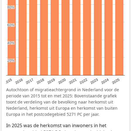
80%
80%
60%
60%
40%
40%
20%
20%
2019
2022
2017
2025
2020
2015
2023
2018
2021
2016
2024
Autochtoon of migratieachtergrond in Nederland voor de
periode van 2015 tot en met 2025: Bovenstaande grafiek
toont de verdeling van de bevolking naar herkomst uit
Nederland, herkomst uit Europa en herkomst van buiten
Europa in het postcodegebied 5271 PC per jaar.
In 2025 was de herkomst van inwoners in het