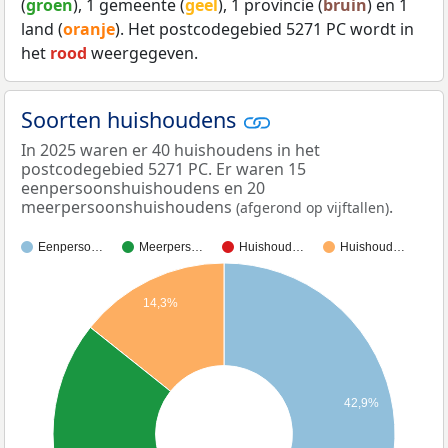
(
groen
), 1 gemeente (
geel
), 1 provincie (
bruin
) en 1
land (
oranje
). Het postcodegebied 5271 PC wordt in
het
rood
weergegeven.
Soorten huishoudens
In 2025 waren er 40 huishoudens in het
postcodegebied 5271 PC. Er waren 15
eenpersoonshuishoudens en 20
meerpersoonshuishoudens
.
(afgerond op vijftallen)
Eenperso…
Meerpers…
Huishoud…
Huishoud…
14,3%
42,9%