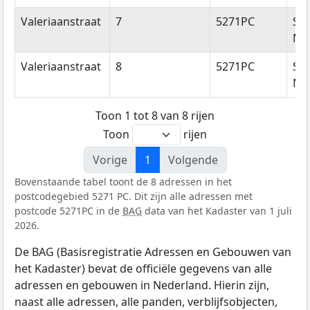
Valeriaanstraat
7
5271PC
Sin
Mic
Valeriaanstraat
8
5271PC
Sin
Mic
Toon 1 tot 8 van 8 rijen
Toon
rijen
Vorige
1
Volgende
Bovenstaande tabel toont de 8 adressen in het
postcodegebied 5271 PC. Dit zijn alle adressen met
postcode 5271PC in de
BAG
data van het Kadaster van 1 juli
2026.
De BAG (Basisregistratie Adressen en Gebouwen van
het Kadaster) bevat de officiële gegevens van alle
adressen en gebouwen in Nederland. Hierin zijn,
naast alle adressen, alle panden, verblijfsobjecten,