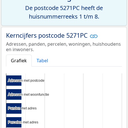
De postcode 5271PC heeft de
huisnummerreeks 1 t/m 8.
Kerncijfers postcode 5271PC
Adressen, panden, percelen, woningen, huishoudens
en inwoners.
Grafiek
Tabel
Adressen met postcode
Adressen met postcode
Adressen met woonfunctie
Adressen met woonfunctie
Panden met adres
Panden met adres
Percelen met adres
Percelen met adres