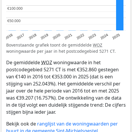
€100.000
€100.000
€50.000
€50.000
2016
2017
2018
2019
2020
2021
2022
2023
2024
2025
Bovenstaande grafiek toont de gemiddelde
WOZ
woningwaarde per jaar in het postcodegebied 5271 CT.
De gemiddelde
WOZ
woningwaarde in het
postcodegebied 5271 CT is met €352.860 gestegen
van €140 in 2016 tot €353.000 in 2025 (dat is een
stijging van 252.043%). Het gemiddelde verschil per
jaar over de hele periode van 2016 tot en met 2025
was €39.207 (16.757%). De ontwikkeling van de data
in de tijd volgt een duidelijk stijgende trend: De cijfers
stijgen bijna ieder jaar.
Bekijk ook de
ranglijst van de woningwaarden per
buurt in de gemeente Sint-Michielsgestel
.