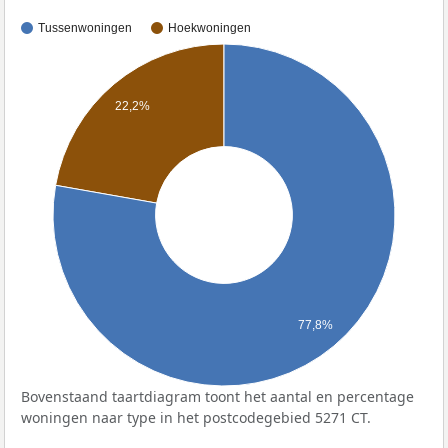
Tussenwoningen
Hoekwoningen
22,2%
77,8%
Bovenstaand taartdiagram toont het aantal en percentage
woningen naar type in het postcodegebied 5271 CT.