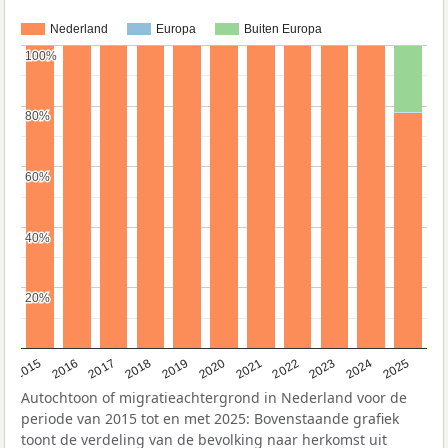
Nederland
Europa
Buiten Europa
100%
100%
80%
80%
60%
60%
40%
40%
20%
20%
2019
2022
2017
2025
2020
2015
2023
2018
2021
2016
2024
Autochtoon of migratieachtergrond in Nederland voor de
periode van 2015 tot en met 2025: Bovenstaande grafiek
toont de verdeling van de bevolking naar herkomst uit