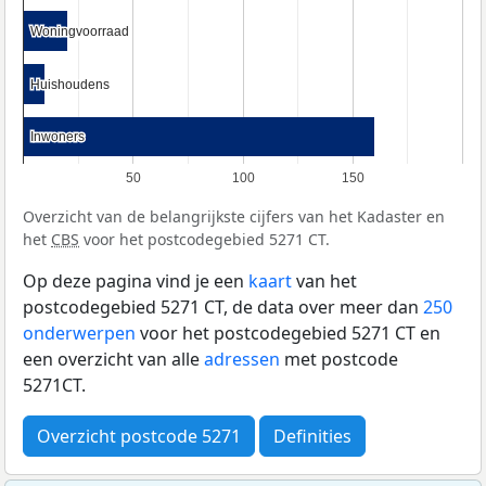
Woningvoorraad
Woningvoorraad
Huishoudens
Huishoudens
Inwoners
Inwoners
50
100
150
Overzicht van de belangrijkste cijfers van het Kadaster en
het
CBS
voor het postcodegebied 5271 CT.
Op deze pagina vind je een
kaart
van het
postcodegebied 5271 CT, de data over meer dan
250
onderwerpen
voor het postcodegebied 5271 CT en
een overzicht van alle
adressen
met postcode
5271CT.
Overzicht postcode 5271
Definities