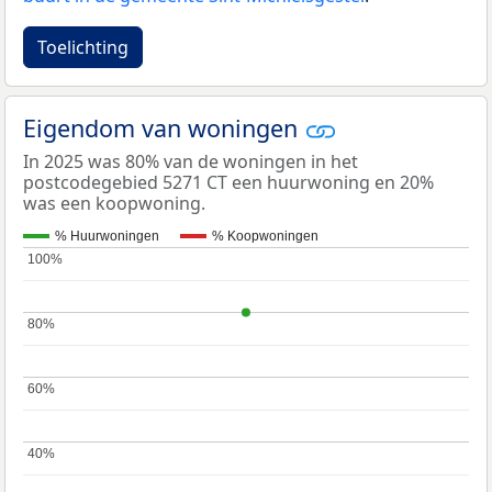
Toelichting
Eigendom van woningen
In 2025 was 80% van de woningen in het
postcodegebied 5271 CT een huurwoning en 20%
was een koopwoning.
% Huurwoningen
% Koopwoningen
100%
100%
80%
80%
60%
60%
40%
40%