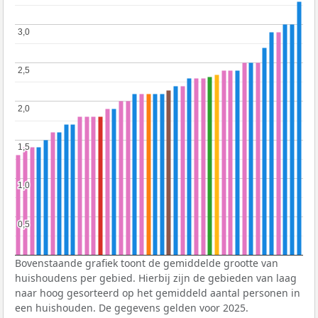
3,0
3,0
2,5
2,5
2,0
2,0
1,5
1,5
1,0
1,0
0,5
0,5
Bovenstaande grafiek toont de gemiddelde grootte van
huishoudens per gebied. Hierbij zijn de gebieden van laag
naar hoog gesorteerd op het gemiddeld aantal personen in
een huishouden. De gegevens gelden voor 2025.