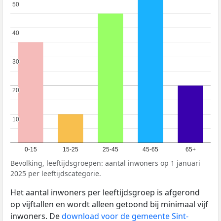
50
50
40
40
30
30
20
20
10
10
0-15
15-25
25-45
45-65
65+
Bevolking, leeftijdsgroepen: aantal inwoners op 1 januari
2025 per leeftijdscategorie.
Het aantal inwoners per leeftijdsgroep is afgerond
op vijftallen en wordt alleen getoond bij minimaal vijf
inwoners. De
download voor de gemeente Sint-