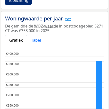
Toelichting
Woningwaarde per jaar
De gemiddelde
WOZ-waarde
in postcodegebied 5271
CT was €353.000 in 2025.
Grafiek
Tabel
€400.000
€400.000
€350.000
€350.000
€300.000
€300.000
€250.000
€250.000
€200.000
€200.000
€150.000
€150.000