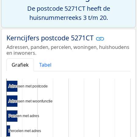
De postcode 5271CT heeft de
huisnummerreeks 3 t/m 20.
Kerncijfers postcode 5271CT
Adressen, panden, percelen, woningen, huishoudens
en inwoners.
Grafiek
Tabel
Adressen met postcode
Adressen met postcode
Adressen met woonfunctie
Adressen met woonfunctie
Panden met adres
Panden met adres
Percelen met adres
Percelen met adres