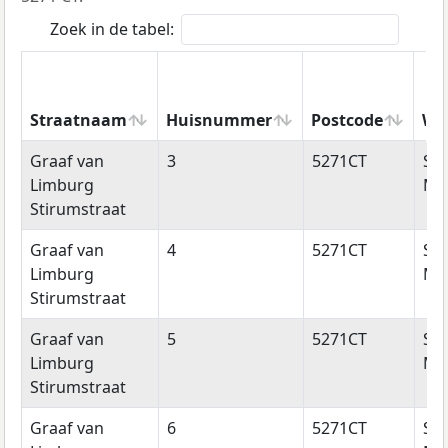
Zoek in de tabel:
Straatnaam
Huisnummer
Postcode
Wo
Straatnaam
Huisnummer
Postcode
Wo
Graaf van
3
5271CT
Sin
Limburg
Mic
Stirumstraat
Graaf van
4
5271CT
Sin
Limburg
Mic
Stirumstraat
Graaf van
5
5271CT
Sin
Limburg
Mic
Stirumstraat
Graaf van
6
5271CT
Sin