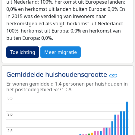
uit Nederland: 100%, herkomst uit Europese landen:
0,0% en herkomst uit landen buiten Europa: 0,0% En
in 2015 was de verdeling van inwoners naar
herkomstgebied als volgt: herkomst uit Nederland:
100%, herkomst uit Europa: 0,0% en herkomst van
buiten Europa: 0,0%.
Toelichting
Meer migratie
Gemiddelde huishoudensgrootte
Er wonen gemiddeld 1,4 personen per huishouden in
het postcodegebied 5271 CA.
3,5
3,5
3,0
3,0
2,5
2,5