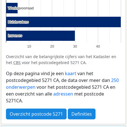
Woningvoorraad
Woningvoorraad
Huishoudens
Huishoudens
Inwoners
Inwoners
10
20
30
40
Overzicht van de belangrijkste cijfers van het Kadaster en
het
CBS
voor het postcodegebied 5271 CA.
Op deze pagina vind je een
kaart
van het
postcodegebied 5271 CA, de data over meer dan
250
onderwerpen
voor het postcodegebied 5271 CA en
een overzicht van alle
adressen
met postcode
5271CA.
Overzicht postcode 5271
Definities