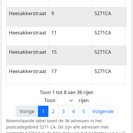
Heesakkerstraat
9
5271CA
Si
Mi
Heesakkerstraat
11
5271CA
Si
Mi
Heesakkerstraat
15
5271CA
Si
Mi
Heesakkerstraat
17
5271CA
Si
Mi
Toon 1 tot 8 van 36 rijen
Toon
rijen
Vorige
1
2
3
4
5
Volgende
Bovenstaande tabel toont de 36 adressen in het
postcodegebied 5271 CA. Dit zijn alle adressen met