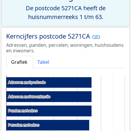
De postcode 5271CA heeft de
huisnummerreeks 1 t/m 63.
Kerncijfers postcode 5271CA
Adressen, panden, percelen, woningen, huishoudens
en inwoners.
Grafiek
Tabel
Adressen met postcode
Adressen met postcode
Adressen met woonfunctie
Adressen met woonfunctie
Panden met adres
Panden met adres
Percelen met adres
Percelen met adres