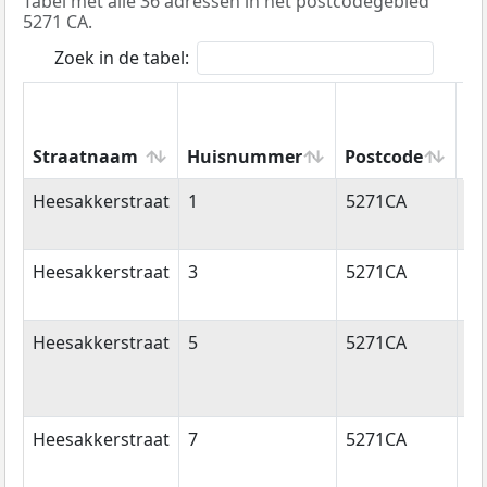
Tabel met alle 36 adressen in het postcodegebied
5271 CA.
Zoek in de tabel:
Straatnaam
Huisnummer
Postcode
Wo
Straatnaam
Huisnummer
Postcode
W
Heesakkerstraat
1
5271CA
Si
Mi
Heesakkerstraat
3
5271CA
Si
Mi
Heesakkerstraat
5
5271CA
Si
Mi
Heesakkerstraat
7
5271CA
Si
Mi