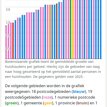
2,0
2,0
1,5
1,5
1,0
1,0
0,5
0,5
Bovenstaande grafiek toont de gemiddelde grootte van
huishoudens per gebied. Hierbij zijn de gebieden van laag
naar hoog gesorteerd op het gemiddeld aantal personen in
een huishouden. De gegevens gelden voor 2025.
De volgende gebieden worden in de grafiek
weergegeven: 18 postcodegebieden (
blauw
), 19
postcode5gebieden (
roze
), 1 numerieke postcode
(
groen
), 1 gemeente (
geel
), 1 provincie (
bruin
) en 1