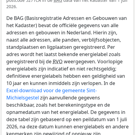
postcode 5271CA in de
BAG
data van het Kadaster van 1 juli
2026.
De BAG (Basisregistratie Adressen en Gebouwen van
het Kadaster) bevat de officiële gegevens van alle
adressen en gebouwen in Nederland. Hierin zijn,
naast alle adressen, alle panden, verblijfsobjecten,
standplaatsen en ligplaatsen geregistreerd. Per
adres wordt het laatst bekende energielabel zoals
geregistreerd bij de
RVO
weergegeven. Voorlopige
energielabels zijn indicatief en niet rechtsgeldig;
definitieve energielabels hebben een geldigheid van
10 jaar en kunnen inmiddels zijn verlopen. In de
Excel-download voor de gemeente Sint-
Michielsgestel
zijn aanvullende gegevens
beschikbaar, zoals het berekeningstype en de
opnamedatum van het energielabel. De gegevens in
deze tabel zijn gebaseerd op een peildatum van 1 juli
2026, na deze datum kunnen energielabels en andere
kenmerken zijn gewijzigd of opnieuw zijn