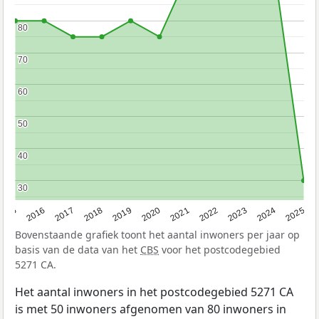
80
80
70
70
60
60
50
50
40
40
30
30
2015
2016
2017
2018
2019
2020
2021
2022
2023
2024
2025
Bovenstaande grafiek toont het aantal inwoners per jaar op
basis van de data van het
CBS
voor het postcodegebied
5271 CA.
Het aantal inwoners in het postcodegebied 5271 CA
is met 50 inwoners afgenomen van 80 inwoners in