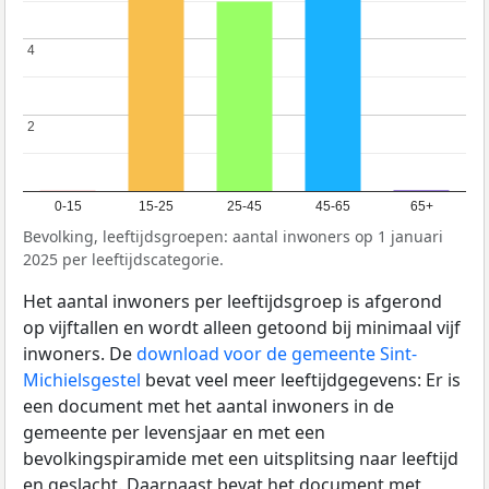
4
4
2
2
0-15
15-25
25-45
45-65
65+
Bevolking, leeftijdsgroepen: aantal inwoners op 1 januari
2025 per leeftijdscategorie.
Het aantal inwoners per leeftijdsgroep is afgerond
op vijftallen en wordt alleen getoond bij minimaal vijf
inwoners. De
download voor de gemeente Sint-
Michielsgestel
bevat veel meer leeftijdgegevens: Er is
een document met het aantal inwoners in de
gemeente per levensjaar en met een
bevolkingspiramide met een uitsplitsing naar leeftijd
en geslacht. Daarnaast bevat het document met