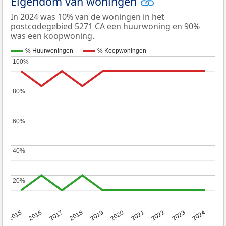
Eigendom van woningen
In 2024 was 10% van de woningen in het
postcodegebied 5271 CA een huurwoning en 90%
was een koopwoning.
% Huurwoningen
% Koopwoningen
100%
100%
80%
80%
60%
60%
40%
40%
20%
20%
2015
2016
2017
2018
2019
2020
2021
2022
2023
2024