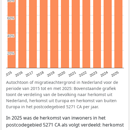
80%
80%
60%
60%
40%
40%
20%
20%
2019
2022
2017
2025
2020
2015
2023
2018
2021
2016
2024
Autochtoon of migratieachtergrond in Nederland voor de
periode van 2015 tot en met 2025: Bovenstaande grafiek
toont de verdeling van de bevolking naar herkomst uit
Nederland, herkomst uit Europa en herkomst van buiten
Europa in het postcodegebied 5271 CA per jaar.
In 2025 was de herkomst van inwoners in het
postcodegebied 5271 CA als volgt verdeeld: herkomst