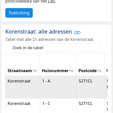
postcodedata van het
CBS
.
Toelichting
Korenstraat: alle adressen
Tabel met alle 21 adressen van de Korenstraat.
Zoek in de tabel:
Straatnaam
Huisnummer
Postcode
Wo
Straatnaam
Huisnummer
Postcode
Wo
Korenstraat
1 - A
5271CL
Sin
Mic
Korenstraat
1 - C
5271CL
Sin
Mic