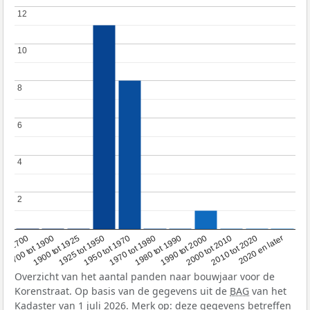
12
12
10
10
8
8
6
6
4
4
2
2
1950 tot 1970
1990 tot 2000
1900 tot 1925
2020 en later
1970 tot 1980
oor 1700
2000 tot 2010
1925 tot 1950
1980 tot 1990
1700 tot 1900
2010 tot 2020
Overzicht van het aantal panden naar bouwjaar voor de
Korenstraat. Op basis van de gegevens uit de
BAG
van het
Kadaster van 1 juli 2026. Merk op: deze gegevens betreffen