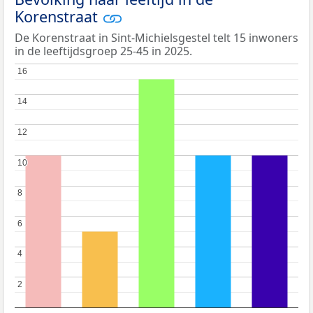
Korenstraat
De Korenstraat in Sint-Michielsgestel telt 15 inwoners
in de leeftijdsgroep 25-45 in 2025.
16
16
14
14
12
12
10
10
8
8
6
6
4
4
2
2