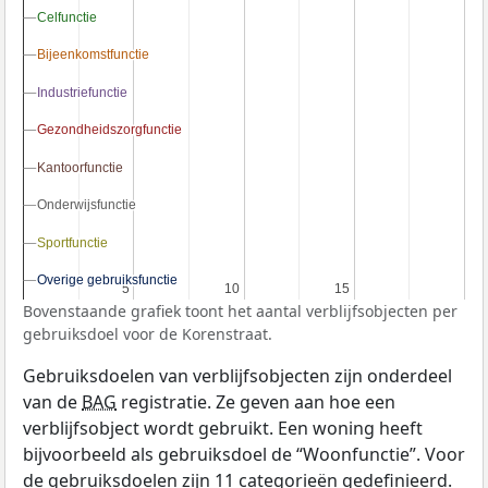
Celfunctie
Celfunctie
Bijeenkomstfunctie
Bijeenkomstfunctie
Industriefunctie
Industriefunctie
Gezondheidszorgfunctie
Gezondheidszorgfunctie
Kantoorfunctie
Kantoorfunctie
Onderwijsfunctie
Onderwijsfunctie
Sportfunctie
Sportfunctie
Overige gebruiksfunctie
Overige gebruiksfunctie
5
5
10
10
15
15
Bovenstaande grafiek toont het aantal verblijfsobjecten per
gebruiksdoel voor de Korenstraat.
Gebruiksdoelen van verblijfsobjecten zijn onderdeel
van de
BAG
registratie. Ze geven aan hoe een
verblijfsobject wordt gebruikt. Een woning heeft
bijvoorbeeld als gebruiksdoel de “Woonfunctie”. Voor
de gebruiksdoelen zijn 11 categorieën gedefinieerd.