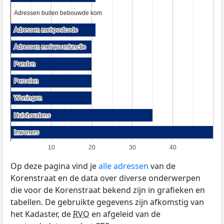
Adressen buiten bebouwde kom
Adressen buiten bebouwde kom
Adressen met postcode
Adressen met postcode
Adressen met woonfunctie
Adressen met woonfunctie
Panden
Panden
Percelen
Percelen
Woningen
Woningen
Huishoudens
Huishoudens
Inwoners
Inwoners
10
20
30
40
Op deze pagina vind je
alle adressen
van de
Korenstraat en de data over diverse onderwerpen
die voor de Korenstraat bekend zijn in grafieken en
tabellen. De gebruikte gegevens zijn afkomstig van
het Kadaster, de
RVO
en afgeleid van de