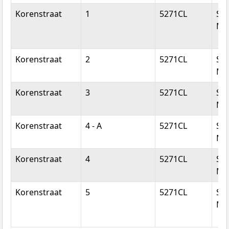
Korenstraat
1
5271CL
Sin
Mic
Korenstraat
2
5271CL
Sin
Mic
Korenstraat
3
5271CL
Sin
Mic
Korenstraat
4 - A
5271CL
Sin
Mic
Korenstraat
4
5271CL
Sin
Mic
Korenstraat
5
5271CL
Sin
Mic