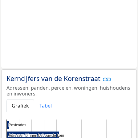
Kerncijfers van de Korenstraat
Adressen, panden, percelen, woningen, huishoudens
en inwoners.
Grafiek
Tabel
Postcodes
Postcodes
Adressen binnen bebouwde kom
Adressen binnen bebouwde kom