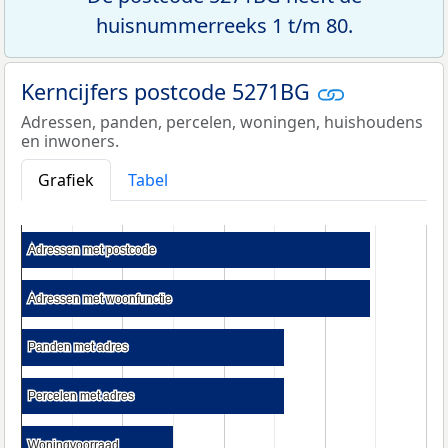
huisnummerreeks 1 t/m 80.
Kerncijfers postcode 5271BG
Adressen, panden, percelen, woningen, huishoudens
en inwoners.
Grafiek
Tabel
Adressen met postcode
Adressen met postcode
Adressen met woonfunctie
Adressen met woonfunctie
Panden met adres
Panden met adres
Percelen met adres
Percelen met adres
Woningvoorraad
Woningvoorraad