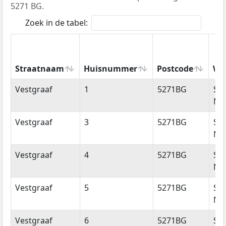
5271 BG.
Zoek in de tabel:
Straatnaam
Huisnummer
Postcode
Wo
Straatnaam
Huisnummer
Postcode
Wo
Vestgraaf
1
5271BG
Sin
Mic
Vestgraaf
3
5271BG
Sin
Mic
Vestgraaf
4
5271BG
Sin
Mic
Vestgraaf
5
5271BG
Sin
Mic
Vestgraaf
6
5271BG
Sin