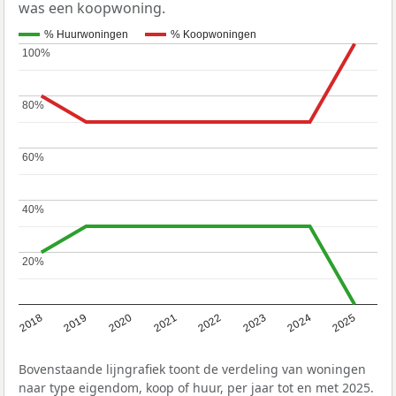
was een koopwoning.
% Huurwoningen
% Koopwoningen
100%
100%
80%
80%
60%
60%
40%
40%
20%
20%
2018
2019
2020
2021
2022
2023
2024
2025
Bovenstaande lijngrafiek toont de verdeling van woningen
naar type eigendom, koop of huur, per jaar tot en met 2025.