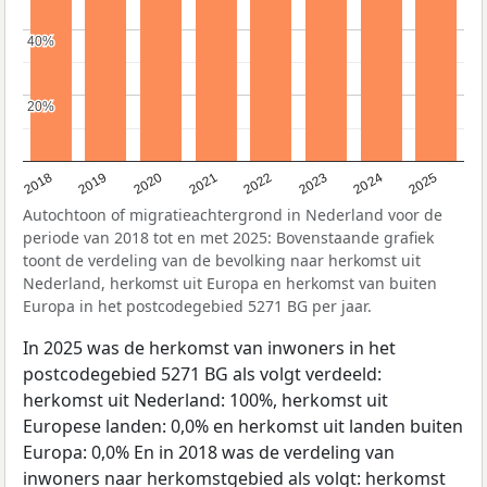
40%
40%
20%
20%
2018
2019
2020
2021
2022
2023
2024
2025
Autochtoon of migratieachtergrond in Nederland voor de
periode van 2018 tot en met 2025: Bovenstaande grafiek
toont de verdeling van de bevolking naar herkomst uit
Nederland, herkomst uit Europa en herkomst van buiten
Europa in het postcodegebied 5271 BG per jaar.
In 2025 was de herkomst van inwoners in het
postcodegebied 5271 BG als volgt verdeeld:
herkomst uit Nederland: 100%, herkomst uit
Europese landen: 0,0% en herkomst uit landen buiten
Europa: 0,0% En in 2018 was de verdeling van
inwoners naar herkomstgebied als volgt: herkomst