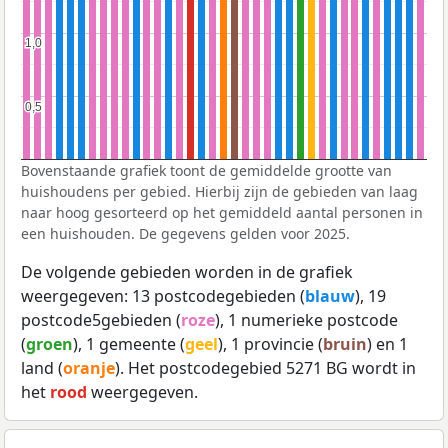
1,0
1,0
0,5
0,5
Bovenstaande grafiek toont de gemiddelde grootte van
huishoudens per gebied. Hierbij zijn de gebieden van laag
naar hoog gesorteerd op het gemiddeld aantal personen in
een huishouden. De gegevens gelden voor 2025.
De volgende gebieden worden in de grafiek
weergegeven: 13 postcodegebieden (
blauw
), 19
postcode5gebieden (
roze
), 1 numerieke postcode
(
groen
), 1 gemeente (
geel
), 1 provincie (
bruin
) en 1
land (
oranje
). Het postcodegebied 5271 BG wordt in
het
rood
weergegeven.