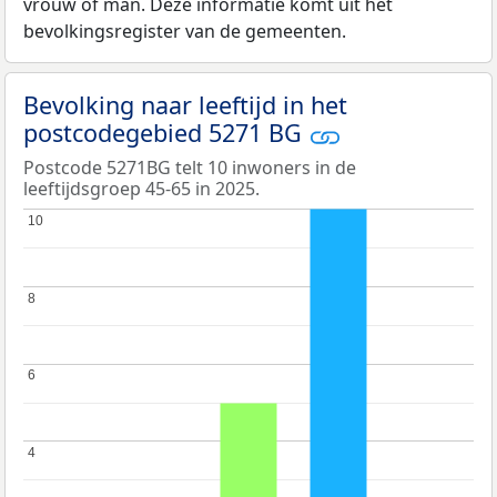
vrouw of man. Deze informatie komt uit het
bevolkingsregister van de gemeenten.
Bevolking naar leeftijd in het
postcodegebied 5271 BG
Postcode 5271BG telt 10 inwoners in de
leeftijdsgroep 45-65 in 2025.
10
10
8
8
6
6
4
4