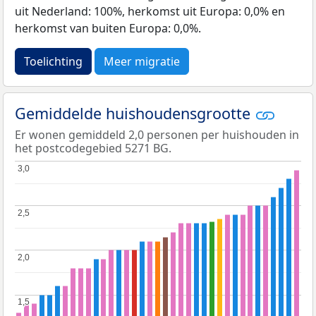
uit Nederland: 100%, herkomst uit Europa: 0,0% en
herkomst van buiten Europa: 0,0%.
Toelichting
Meer migratie
Gemiddelde huishoudensgrootte
Er wonen gemiddeld 2,0 personen per huishouden in
het postcodegebied 5271 BG.
3,0
3,0
2,5
2,5
2,0
2,0
1,5
1,5