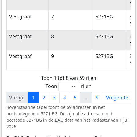
Mic
Vestgraaf
7
5271BG
Sin
Mic
Vestgraaf
8
5271BG
Sin
Mic
Vestgraaf
9
5271BG
Sin
Mic
Toon 1 tot 8 van 69 rijen
Toon
rijen
Vorige
1
2
3
4
5
…
9
Volgende
Bovenstaande tabel toont de 69 adressen in het
postcodegebied 5271 BG. Dit zijn alle adressen met
postcode 5271BG in de
BAG
data van het Kadaster van 1 juli
2026.