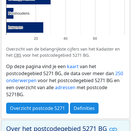
Huishoudens
Huishoudens
Inwoners
Inwoners
20
40
60
Overzicht van de belangrijkste cijfers van het Kadaster en
het
CBS
voor het postcodegebied 5271 BG.
Op deze pagina vind je een
kaart
van het
postcodegebied 5271 BG, de data over meer dan
250
onderwerpen
voor het postcodegebied 5271 BG en
een overzicht van alle
adressen
met postcode
5271BG.
Overzicht postcode 5271
Definities
Over het postcodegebied 5271 BG