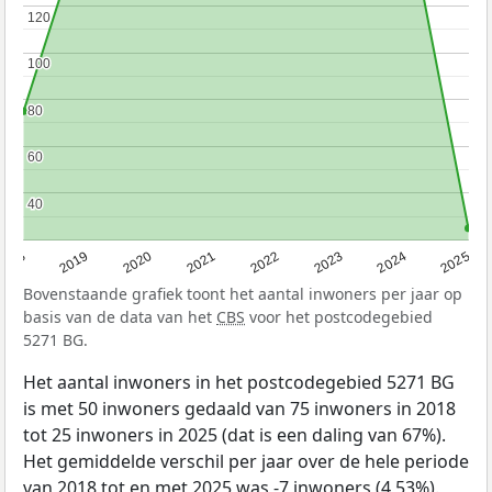
120
120
100
100
80
80
60
60
40
40
2020
2019
2018
2025
2024
2023
2022
2021
Bovenstaande grafiek toont het aantal inwoners per jaar op
basis van de data van het
CBS
voor het postcodegebied
5271 BG.
Het aantal inwoners in het postcodegebied 5271 BG
is met 50 inwoners gedaald van 75 inwoners in 2018
tot 25 inwoners in 2025 (dat is een daling van 67%).
Het gemiddelde verschil per jaar over de hele periode
van 2018 tot en met 2025 was -7 inwoners (4,53%).