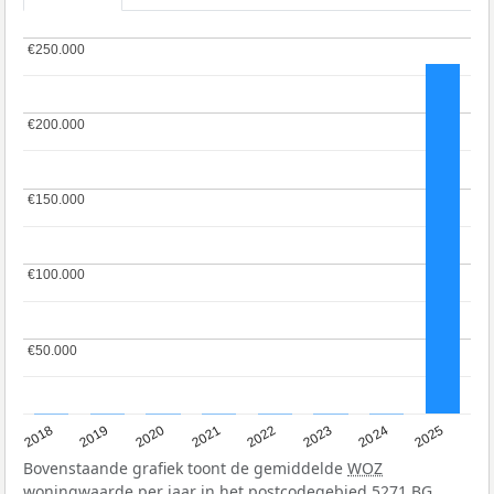
€250.000
€250.000
€200.000
€200.000
€150.000
€150.000
€100.000
€100.000
€50.000
€50.000
2018
2019
2020
2021
2022
2023
2024
2025
Bovenstaande grafiek toont de gemiddelde
WOZ
woningwaarde per jaar in het postcodegebied 5271 BG.