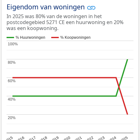
Eigendom van woningen
In 2025 was 80% van de woningen in het
postcodegebied 5271 CE een huurwoning en 20%
was een koopwoning.
% Huurwoningen
% Koopwoningen
100%
100%
80%
80%
60%
60%
40%
40%
20%
20%
2019
2022
2025
2017
2020
2023
2015
2018
2021
2024
2016