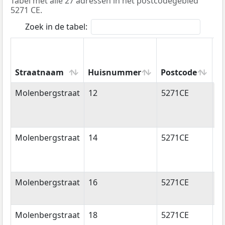
Tabel met alle 27 adressen in het postcodegebied
5271 CE.
Zoek in de tabel:
Straatnaam
Huisnummer
Postcode
W
Straatnaam
Huisnummer
Postcode
W
Molenbergstraat
12
5271CE
Si
Mi
Molenbergstraat
14
5271CE
Si
Mi
Molenbergstraat
16
5271CE
Si
Mi
Molenbergstraat
18
5271CE
Si