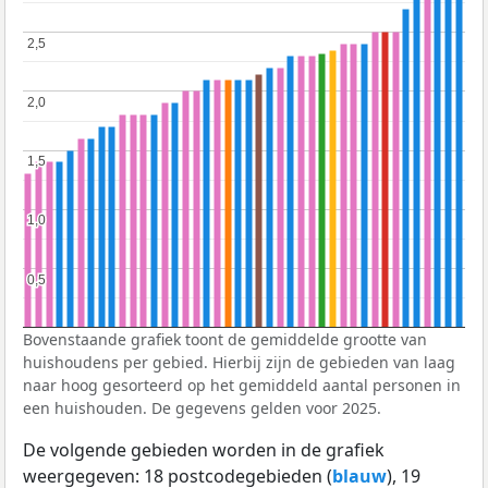
2,5
2,5
2,0
2,0
1,5
1,5
1,0
1,0
0,5
0,5
Bovenstaande grafiek toont de gemiddelde grootte van
huishoudens per gebied. Hierbij zijn de gebieden van laag
naar hoog gesorteerd op het gemiddeld aantal personen in
een huishouden. De gegevens gelden voor 2025.
De volgende gebieden worden in de grafiek
weergegeven: 18 postcodegebieden (
blauw
), 19