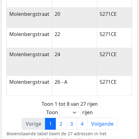
Mi
Molenbergstraat
20
5271CE
Si
Mi
Molenbergstraat
22
5271CE
Si
Mi
Molenbergstraat
24
5271CE
Si
Mi
Molenbergstraat
26 - A
5271CE
Si
Mi
Toon 1 tot 8 van 27 rijen
Toon
rijen
Vorige
1
2
3
4
Volgende
Bovenstaande tabel toont de 27 adressen in het