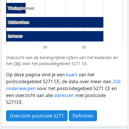
Woningvoorraad
Woningvoorraad
Huishoudens
Huishoudens
Inwoners
Inwoners
10
20
Overzicht van de belangrijkste cijfers van het Kadaster en
het
CBS
voor het postcodegebied 5271 CE.
Op deze pagina vind je een
kaart
van het
postcodegebied 5271 CE, de data over meer dan
250
onderwerpen
voor het postcodegebied 5271 CE en
een overzicht van alle
adressen
met postcode
5271CE.
Overzicht postcode 5271
Definities