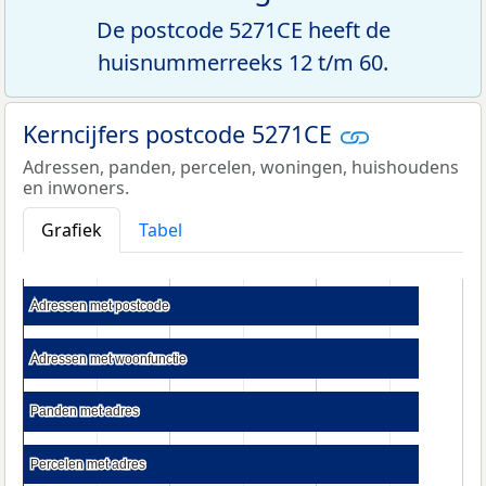
De postcode 5271CE heeft de
huisnummerreeks 12 t/m 60.
Kerncijfers postcode 5271CE
Adressen, panden, percelen, woningen, huishoudens
en inwoners.
Grafiek
Tabel
Adressen met postcode
Adressen met postcode
Adressen met woonfunctie
Adressen met woonfunctie
Panden met adres
Panden met adres
Percelen met adres
Percelen met adres