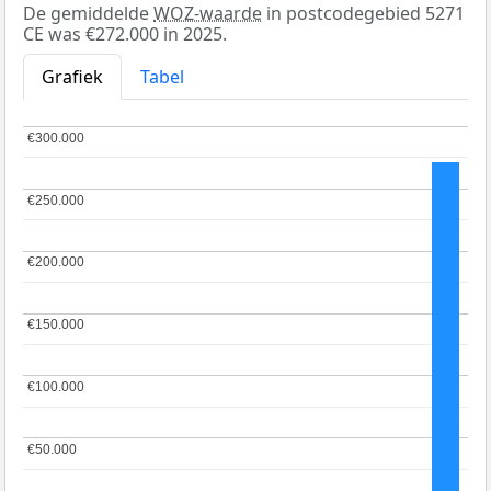
De gemiddelde
WOZ-waarde
in postcodegebied 5271
CE was €272.000 in 2025.
Grafiek
Tabel
€300.000
€300.000
€250.000
€250.000
€200.000
€200.000
€150.000
€150.000
€100.000
€100.000
€50.000
€50.000