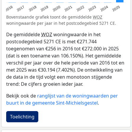
2016
2017
2018
2019
2020
2021
2022
2023
2024
2025
Bovenstaande grafiek toont de gemiddelde
WOZ
woningwaarde per jaar in het postcodegebied 5271 CE.
De gemiddelde
WOZ
woningwaarde in het
postcodegebied 5271 CE is met €271.744
toegenomen van €256 in 2016 tot €272.000 in 2025
(dat is een toename van 106.150%). Het gemiddelde
verschil per jaar over de hele periode van 2016 tot en
met 2025 was €30.194 (7.402%). De ontwikkeling van
de data in de tijd volgt een monotoon stijgende
trend: De cijfers groeien ieder jaar.
Bekijk ook de
ranglijst van de woningwaarden per
buurt in de gemeente Sint-Michielsgestel
.
Toelichting