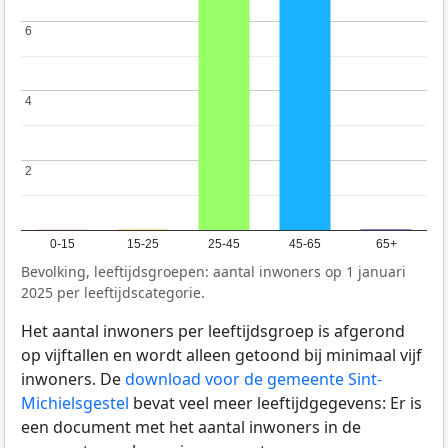
6
6
4
4
2
2
0-15
15-25
25-45
45-65
65+
Bevolking, leeftijdsgroepen: aantal inwoners op 1 januari
2025 per leeftijdscategorie.
Het aantal inwoners per leeftijdsgroep is afgerond
op vijftallen en wordt alleen getoond bij minimaal vijf
inwoners. De
download voor de gemeente Sint-
Michielsgestel
bevat veel meer leeftijdgegevens: Er is
een document met het aantal inwoners in de