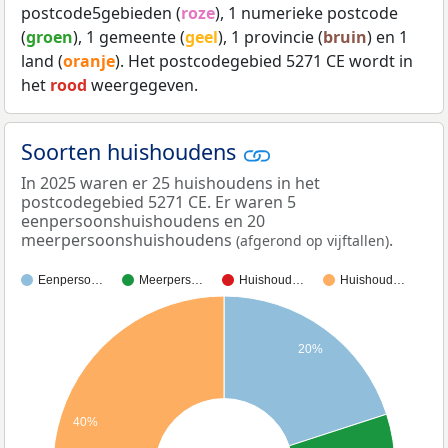
postcode5gebieden (
roze
), 1 numerieke postcode
(
groen
), 1 gemeente (
geel
), 1 provincie (
bruin
) en 1
land (
oranje
). Het postcodegebied 5271 CE wordt in
het
rood
weergegeven.
Soorten huishoudens
In 2025 waren er 25 huishoudens in het
postcodegebied 5271 CE. Er waren 5
eenpersoonshuishoudens en 20
meerpersoonshuishoudens
.
(afgerond op vijftallen)
Eenperso…
Meerpers…
Huishoud…
Huishoud…
20%
40%