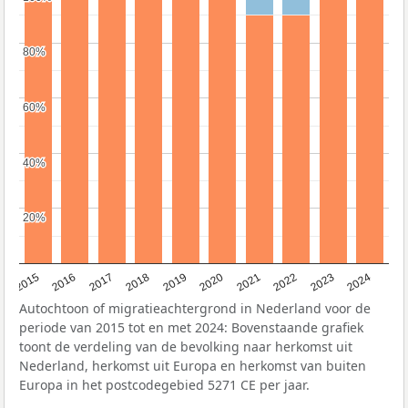
80%
80%
60%
60%
40%
40%
20%
20%
2015
2016
2017
2018
2019
2020
2021
2022
2023
2024
Autochtoon of migratieachtergrond in Nederland voor de
periode van 2015 tot en met 2024: Bovenstaande grafiek
toont de verdeling van de bevolking naar herkomst uit
Nederland, herkomst uit Europa en herkomst van buiten
Europa in het postcodegebied 5271 CE per jaar.