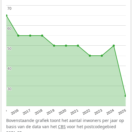
70
70
60
60
50
50
40
40
30
30
2015
2016
2017
2018
2019
2020
2021
2022
2023
2024
2025
Bovenstaande grafiek toont het aantal inwoners per jaar op
basis van de data van het
CBS
voor het postcodegebied