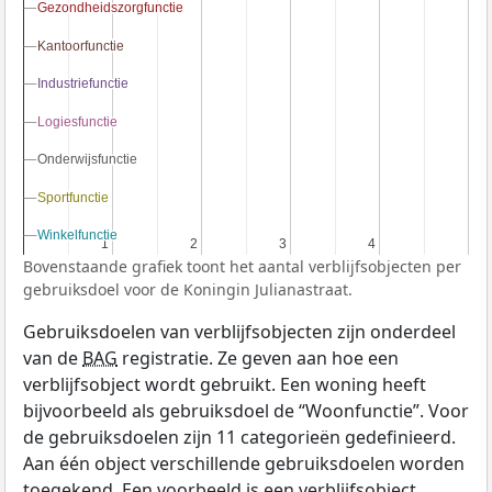
Gezondheidszorgfunctie
Gezondheidszorgfunctie
Kantoorfunctie
Kantoorfunctie
Industriefunctie
Industriefunctie
Logiesfunctie
Logiesfunctie
Onderwijsfunctie
Onderwijsfunctie
Sportfunctie
Sportfunctie
Winkelfunctie
Winkelfunctie
1
1
2
2
3
3
4
4
Bovenstaande grafiek toont het aantal verblijfsobjecten per
gebruiksdoel voor de Koningin Julianastraat.
Gebruiksdoelen van verblijfsobjecten zijn onderdeel
van de
BAG
registratie. Ze geven aan hoe een
verblijfsobject wordt gebruikt. Een woning heeft
bijvoorbeeld als gebruiksdoel de “Woonfunctie”. Voor
de gebruiksdoelen zijn 11 categorieën gedefinieerd.
Aan één object verschillende gebruiksdoelen worden
toegekend. Een voorbeeld is een verblijfsobject