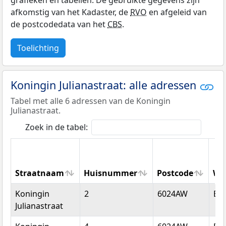
grafieken en tabellen. De gebruikte gegevens zijn
afkomstig van het Kadaster, de
RVO
en afgeleid van
de postcodedata van het
CBS
.
Toelichting
Koningin Julianastraat: alle adressen
Tabel met alle 6 adressen van de Koningin
Julianastraat.
Zoek in de tabel:
Straatnaam
Huisnummer
Postcode
Wo
Straatnaam
Huisnummer
Postcode
Wo
Koningin
2
6024AW
Bud
Julianastraat