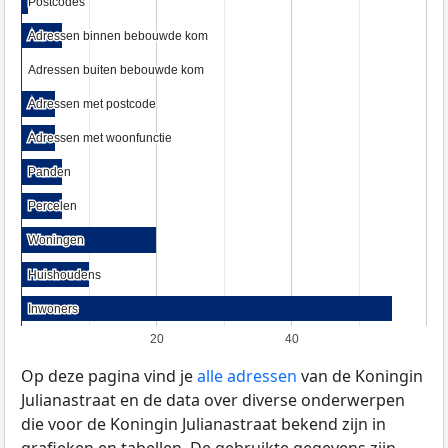
Postcodes
Postcodes
Adressen binnen bebouwde kom
Adressen binnen bebouwde kom
Adressen buiten bebouwde kom
Adressen buiten bebouwde kom
Adressen met postcode
Adressen met postcode
Adressen met woonfunctie
Adressen met woonfunctie
Panden
Panden
Percelen
Percelen
Woningen
Woningen
Huishoudens
Huishoudens
Inwoners
Inwoners
20
40
Op deze pagina vind je
alle adressen
van de Koningin
Julianastraat en de data over diverse onderwerpen
die voor de Koningin Julianastraat bekend zijn in