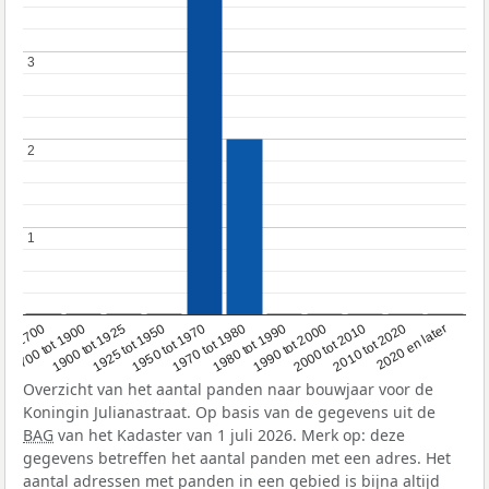
3
3
2
2
1
1
1950 tot 1970
1990 tot 2000
1900 tot 1925
2020 en later
1970 tot 1980
oor 1700
2000 tot 2010
1925 tot 1950
1980 tot 1990
1700 tot 1900
2010 tot 2020
Overzicht van het aantal panden naar bouwjaar voor de
Koningin Julianastraat. Op basis van de gegevens uit de
BAG
van het Kadaster van 1 juli 2026. Merk op: deze
gegevens betreffen het aantal panden met een adres. Het
aantal adressen met panden in een gebied is bijna altijd