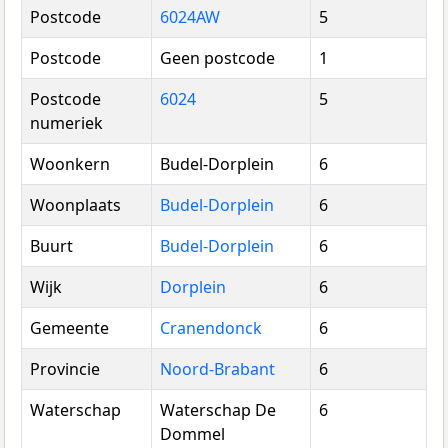
Postcode
6024AW
5
Postcode
Geen postcode
1
Postcode
6024
5
numeriek
Woonkern
Budel-Dorplein
6
Woonplaats
Budel-Dorplein
6
Buurt
Budel-Dorplein
6
Wijk
Dorplein
6
Gemeente
Cranendonck
6
Provincie
Noord-Brabant
6
Waterschap
Waterschap De
6
Dommel