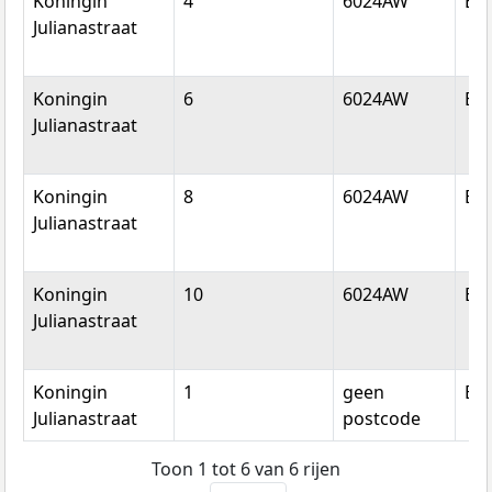
Koningin
4
6024AW
Bud
Julianastraat
Koningin
6
6024AW
Bud
Julianastraat
Koningin
8
6024AW
Bud
Julianastraat
Koningin
10
6024AW
Bud
Julianastraat
Koningin
1
geen
Bud
Julianastraat
postcode
Toon 1 tot 6 van 6 rijen