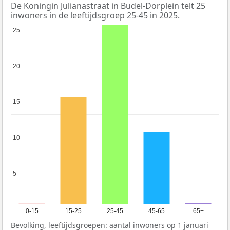
De Koningin Julianastraat in Budel-Dorplein telt 25
inwoners in de leeftijdsgroep 25-45 in 2025.
25
25
20
20
15
15
10
10
5
5
0-15
15-25
25-45
45-65
65+
Bevolking, leeftijdsgroepen: aantal inwoners op 1 januari