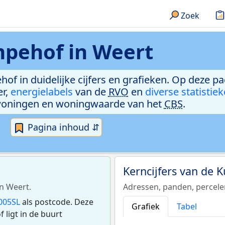
Zoek
pehof in Weert
of in duidelijke cijfers en grafieken. Op deze pa
er,
energielabels
van de
RVO
en
diverse statistie
woningen en woningwaarde van het
CBS
.
Pagina inhoud ⇵
Kerncijfers van de
n Weert.
Adressen, panden, percel
005SL
als postcode. Deze
Grafiek
Tabel
ligt in de buurt