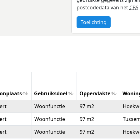
postcodedata van het
CBS
.
Toelichting
onplaats
Gebruiksdoel
Oppervlakte
Wonin
onplaats
Gebruiksdoel
Oppervlakte
Wonin
ert
Woonfunctie
97 m2
Hoekw
ert
Woonfunctie
97 m2
Tussen
ert
Woonfunctie
97 m2
Hoekw