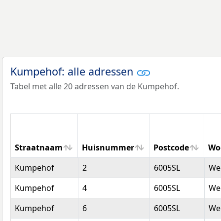
Kumpehof: alle adressen
Tabel met alle 20 adressen van de Kumpehof.
Straatnaam
Huisnummer
Postcode
Wo
Straatnaam
Huisnummer
Postcode
Wo
Kumpehof
2
6005SL
We
Kumpehof
4
6005SL
We
Kumpehof
6
6005SL
We