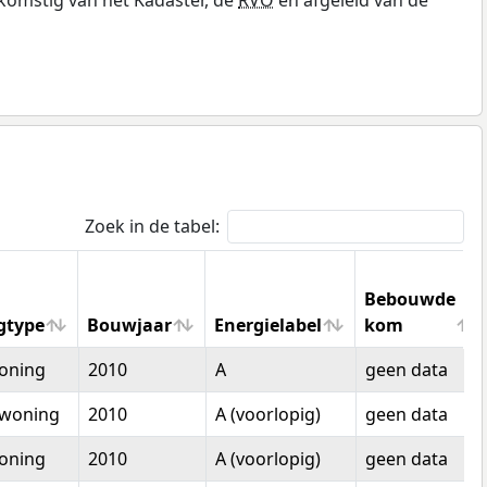
Zoek in de tabel:
Bebouwde
gtype
Bouwjaar
Energielabel
kom
gtype
Bouwjaar
Energielabel
Bebouwde
oning
2010
A
geen data
kom
woning
2010
A (voorlopig)
geen data
oning
2010
A (voorlopig)
geen data