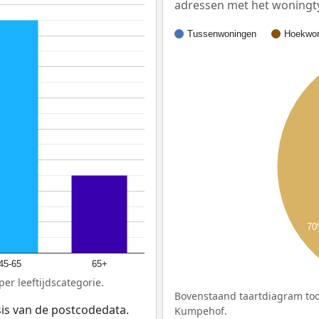
adressen met het woningt
Tussenwoningen
Hoekwon
7
45-65
65+
er leeftijdscategorie.
Bovenstaand taartdiagram too
sis van de postcodedata.
Kumpehof.