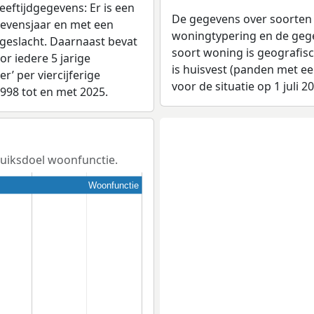
eeftijdgegevens: Er is een
De gegevens over soorten
levensjaar en met een
woningtypering en de gegev
 geslacht. Daarnaast bevat
soort woning is geografis
r iedere 5 jarige
is huisvest (panden met e
er’ per viercijferige
voor de situatie op 1 juli 2
1998 tot en met 2025.
ruiksdoel woonfunctie.
Woonfunctie