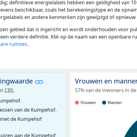
ldig; definitieve energielabels hebben een geldigheid van 1
gevens beschikbaar, zoals het berekeningstype en de opnam
rgielabels en andere kenmerken zijn gewijzigd of opnieuw z
 gebied dat is ingericht en wordt onderhouden voor publie
or een verdere definitie. Klik op de naam van een openbare 
bare ruimtes
.
ningwaarde
Vrouwen en mannen
et
CBS
.
57% van de inwoners in de
Kumpehof.
Vrouwen
Mannen
essen van de Kumpehof.
s met de Kumpehof
huizen aan de Kumpehof