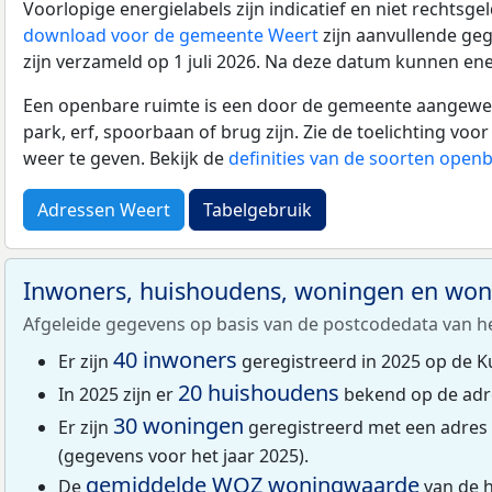
Voorlopige energielabels zijn indicatief en niet rechtsge
download voor de gemeente Weert
zijn aanvullende ge
zijn verzameld op 1 juli 2026. Na deze datum kunnen ene
Een openbare ruimte is een door de gemeente aangewezen
park, erf, spoorbaan of brug zijn. Zie de toelichting vo
weer te geven. Bekijk de
definities van de soorten open
Adressen Weert
Tabelgebruik
Inwoners, huishoudens, woningen en wo
Afgeleide gegevens op basis van de postcodedata van h
40 inwoners
Er zijn
geregistreerd in 2025 op de 
20 huishoudens
In 2025 zijn er
bekend op de adr
30 woningen
Er zijn
geregistreerd met een adre
(gegevens voor het jaar 2025).
gemiddelde
WOZ
woningwaarde
De
van de 