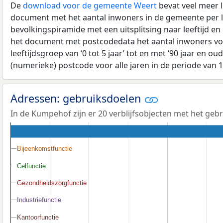
De
download voor de gemeente Weert
bevat veel meer l
document met het aantal inwoners in de gemeente per 
bevolkingspiramide met een uitsplitsing naar leeftijd en
het document met postcodedata het aantal inwoners voo
leeftijdsgroep van ‘0 tot 5 jaar’ tot en met ‘90 jaar en oud
(numerieke) postcode voor alle jaren in de periode van 
Adressen: gebruiksdoelen
In de Kumpehof zijn er 20 verblijfsobjecten met het geb
Bijeenkomstfunctie
Bijeenkomstfunctie
Celfunctie
Celfunctie
Gezondheidszorgfunctie
Gezondheidszorgfunctie
Industriefunctie
Industriefunctie
Kantoorfunctie
Kantoorfunctie