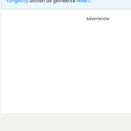
Tungelroy
binnen de gemeente
Weert
.
Advertentie: