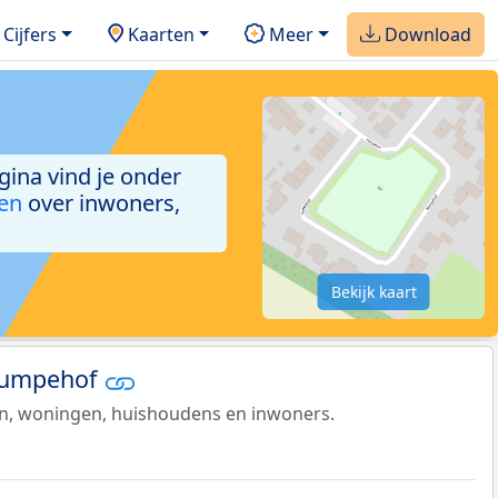
Cijfers
Kaarten
Meer
Download
gina vind je onder
ken
over inwoners,
Bekijk kaart
 Kumpehof
en, woningen, huishoudens en inwoners.