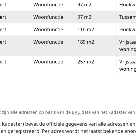
ert
Woonfunctie
97 m2
Hoekw
ert
Woonfunctie
97 m2
Tussen
ert
Woonfunctie
110 m2
Hoekw
ert
Woonfunctie
189 m2
Vrijsta
wonin
ert
Woonfunctie
257 m2
Vrijsta
wonin
zijn alle adressen op basis van de
BAG
data van het Kadaster van 1
adaster) bevat de officiële gegevens van alle adressen en 
tsen geregistreerd. Per adres wordt het laatst bekende ener