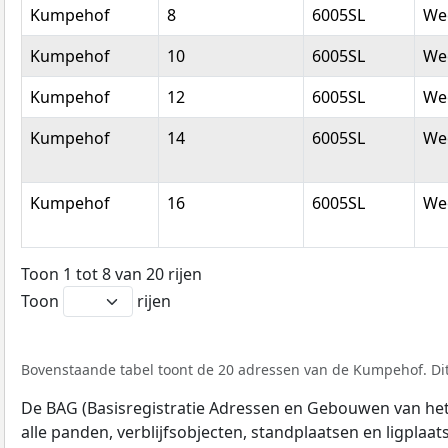
Kumpehof
8
6005SL
We
Kumpehof
10
6005SL
We
Kumpehof
12
6005SL
We
Kumpehof
14
6005SL
We
Kumpehof
16
6005SL
We
Toon 1 tot 8 van 20 rijen
Toon
rijen
Bovenstaande tabel toont de 20 adressen van de Kumpehof. Dit 
De BAG (Basisregistratie Adressen en Gebouwen van het K
alle panden, verblijfsobjecten, standplaatsen en ligplaa