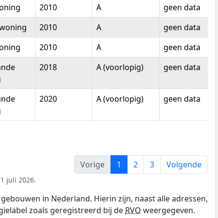
oning
2010
A
geen data
woning
2010
A
geen data
oning
2010
A
geen data
ande
2018
A (voorlopig)
geen data
g
ande
2020
A (voorlopig)
geen data
g
Vorige
1
2
3
Volgende
 juli 2026.
gebouwen in Nederland. Hierin zijn, naast alle adressen,
gielabel zoals geregistreerd bij de
RVO
weergegeven.