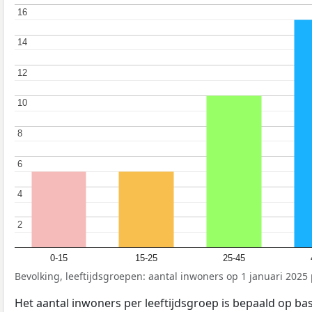
16
16
14
14
12
12
10
10
8
8
6
6
4
4
2
2
0-15
15-25
25-45
Bevolking, leeftijdsgroepen: aantal inwoners op 1 januari 2025 p
Het aantal inwoners per leeftijdsgroep is bepaald op ba