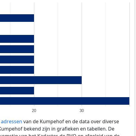
20
30
e adressen
van de Kumpehof en de data over diverse
umpehof bekend zijn in grafieken en tabellen. De
fkomstig van het Kadaster, de
RVO
en afgeleid van de