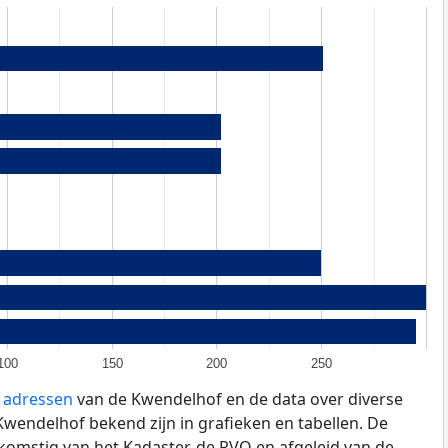
100
150
200
250
e adressen
van de Kwendelhof en de data over diverse
wendelhof bekend zijn in grafieken en tabellen. De
fkomstig van het Kadaster, de
RVO
en afgeleid van de