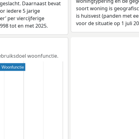
woningtypering en de gegev
 geslacht. Daarnaast bevat
soort woning is geografis
r iedere 5 jarige
is huisvest (panden met e
er’ per viercijferige
voor de situatie op 1 juli 2
1998 tot en met 2025.
gebruiksdoel woonfunctie.
Woonfunctie