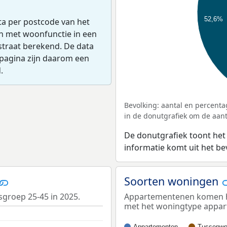
52,6%
ta per postcode van het
en met woonfunctie in een
straat berekend. De data
pagina zijn daarom een
.
Bevolking: aantal en percenta
in de donutgrafiek om de aanta
De donutgrafiek toont het
informatie komt uit het b
Soorten woningen
dsgroep 25-45 in 2025.
Appartementenen komen he
met het woningtype appa
Appartementen
Tussenwo