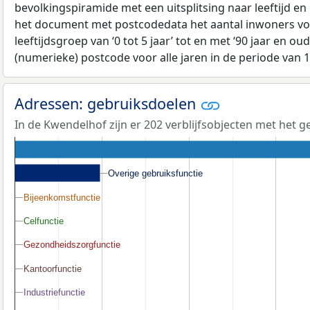
bevolkingspiramide met een uitsplitsing naar leeftijd en
het document met postcodedata het aantal inwoners voo
leeftijdsgroep van ‘0 tot 5 jaar’ tot en met ‘90 jaar en oud
(numerieke) postcode voor alle jaren in de periode van 
Adressen: gebruiksdoelen
In de Kwendelhof zijn er 202 verblijfsobjecten met het 
Overige gebruiksfunctie
Overige gebruiksfunctie
Bijeenkomstfunctie
Bijeenkomstfunctie
Celfunctie
Celfunctie
Gezondheidszorgfunctie
Gezondheidszorgfunctie
Kantoorfunctie
Kantoorfunctie
Industriefunctie
Industriefunctie