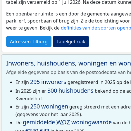
tabel zijn verzameld op 1 juli 2026. Na deze datum kunn
Een openbare ruimte is een door de gemeente aangewezen
park, erf, spoorbaan of brug zijn. Zie de toelichting vo
weer te geven. Bekijk de
definities van de soorten open
Adressen Tilburg
Tabelgebruik
Inwoners, huishoudens, woningen en wo
Afgeleide gegevens op basis van de postcodedata van h
295 inwoners
Er zijn
geregistreerd in 2025 op de
300 huishoudens
In 2025 zijn er
bekend op de ad
Kwendelhof.
250 woningen
Er zijn
geregistreerd met een adr
(gegevens voor het jaar 2025).
gemiddelde
WOZ
woningwaarde
De
van de 
€349.643