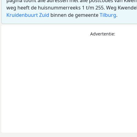
pagina toont alle adressen met alle postcodes van Kwend
weg heeft de huisnummerreeks 1 t/m 255. Weg Kwendelho
Kruidenbuurt Zuid
binnen de gemeente
Tilburg
.
Advertentie: