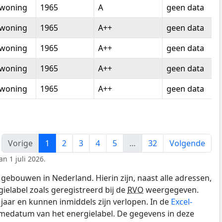
woning
1965
A
geen data
woning
1965
A++
geen data
woning
1965
A++
geen data
woning
1965
A++
geen data
woning
1965
A++
geen data
Vorige
1
2
3
4
5
…
32
Volgende
n 1 juli 2026.
gebouwen in Nederland. Hierin zijn, naast alle adressen,
gielabel zoals geregistreerd bij de
RVO
weergegeven.
0 jaar en kunnen inmiddels zijn verlopen. In de
Excel-
amedatum van het energielabel. De gegevens in deze