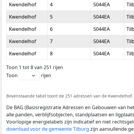
Kwendelhof
4
5044EA
Til
Kwendelhof
5
5044EA
Til
Kwendelhof
6
5044EA
Til
Kwendelhof
7
5044EA
Til
Kwendelhof
8
5044EA
Til
Toon 1 tot 8 van 251 rijen
Toon
rijen
Bovenstaande tabel toont de 251 adressen van de Kwendelhof. D
De BAG (Basisregistratie Adressen en Gebouwen van het K
alle panden, verblijfsobjecten, standplaatsen en ligplaa
Voorlopige energielabels zijn indicatief en niet rechtsge
download voor de gemeente Tilburg
zijn aanvullende g