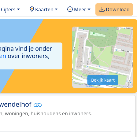
Cijfers
Kaarten
Meer
Download
agina vind je onder
ken
over inwoners,
Bekijk kaart
 Kwendelhof
en, woningen, huishoudens en inwoners.