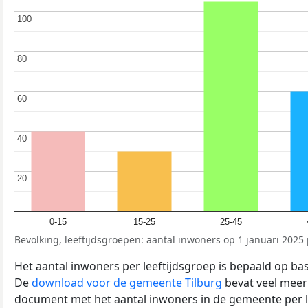
100
100
80
80
60
60
40
40
20
20
0-15
15-25
25-45
Bevolking, leeftijdsgroepen: aantal inwoners op 1 januari 2025 p
Het aantal inwoners per leeftijdsgroep is bepaald op ba
De
download voor de gemeente Tilburg
bevat veel meer 
document met het aantal inwoners in de gemeente per 