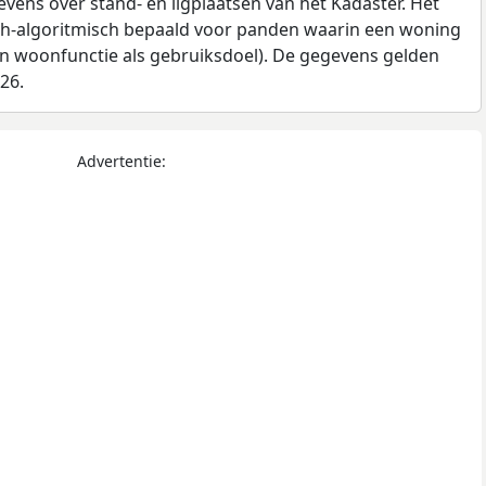
ens over stand- en ligplaatsen van het Kadaster. Het
ch-algoritmisch bepaald voor panden waarin een woning
en woonfunctie als gebruiksdoel). De gegevens gelden
026.
Advertentie: