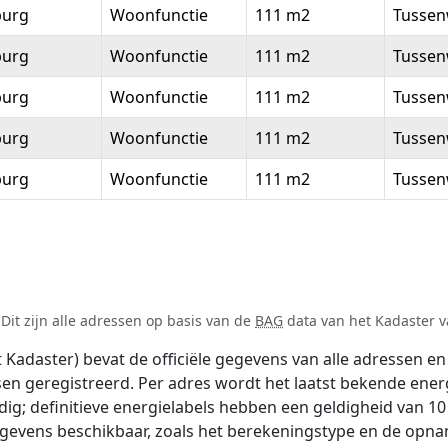
burg
Woonfunctie
111 m2
Tussen
burg
Woonfunctie
111 m2
Tussen
burg
Woonfunctie
111 m2
Tussen
burg
Woonfunctie
111 m2
Tussen
burg
Woonfunctie
111 m2
Tussen
it zijn alle adressen op basis van de
BAG
data van het Kadaster va
adaster) bevat de officiële gegevens van alle adressen en 
tsen geregistreerd. Per adres wordt het laatst bekende ener
ldig; definitieve energielabels hebben een geldigheid van 1
egevens beschikbaar, zoals het berekeningstype en de opn