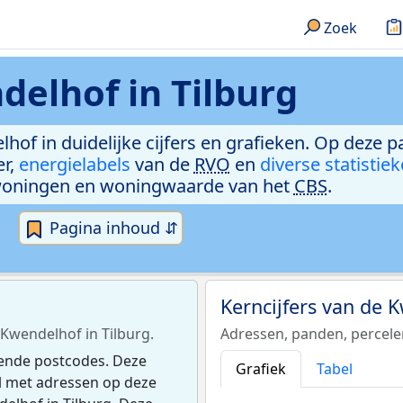
Zoek
elhof in Tilburg
hof in duidelijke cijfers en grafieken. Op deze p
er,
energielabels
van de
RVO
en
diverse statistie
woningen en woningwaarde van het
CBS
.
Pagina inhoud ⇵
Kerncijfers van de
 Kwendelhof in Tilburg.
Adressen, panden, percel
lende postcodes. Deze
Grafiek
Tabel
el met adressen op deze