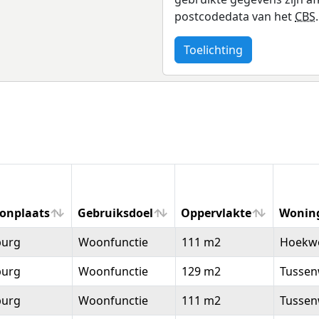
postcodedata van het
CBS
.
Toelichting
onplaats
Gebruiksdoel
Oppervlakte
Wonin
onplaats
Gebruiksdoel
Oppervlakte
Wonin
burg
Woonfunctie
111 m2
Hoekw
burg
Woonfunctie
129 m2
Tussen
burg
Woonfunctie
111 m2
Tussen