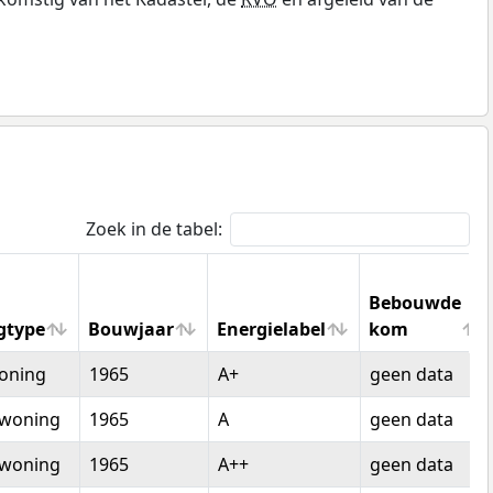
Zoek in de tabel:
Bebouwde
gtype
Bouwjaar
Energielabel
kom
gtype
Bouwjaar
Energielabel
Bebouwde
oning
1965
A+
geen data
kom
woning
1965
A
geen data
woning
1965
A++
geen data