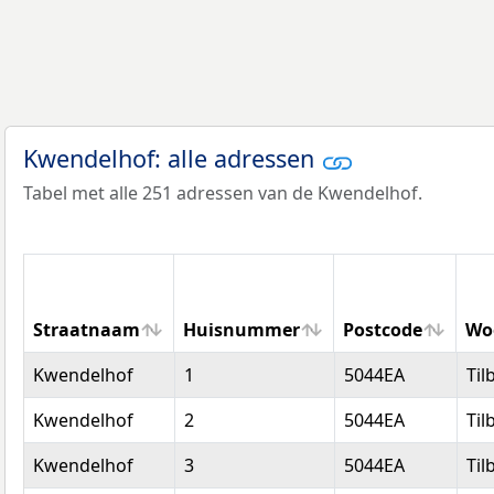
Kwendelhof: alle adressen
Tabel met alle 251 adressen van de Kwendelhof.
Straatnaam
Huisnummer
Postcode
Wo
Straatnaam
Huisnummer
Postcode
Wo
Kwendelhof
1
5044EA
Til
Kwendelhof
2
5044EA
Til
Kwendelhof
3
5044EA
Til