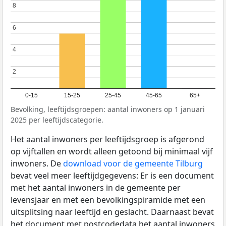
8
8
6
6
4
4
2
2
0-15
15-25
25-45
45-65
65+
Bevolking, leeftijdsgroepen: aantal inwoners op 1 januari
2025 per leeftijdscategorie.
Het aantal inwoners per leeftijdsgroep is afgerond
op vijftallen en wordt alleen getoond bij minimaal vijf
inwoners. De
download voor de gemeente Tilburg
bevat veel meer leeftijdgegevens: Er is een document
met het aantal inwoners in de gemeente per
levensjaar en met een bevolkingspiramide met een
uitsplitsing naar leeftijd en geslacht. Daarnaast bevat
het document met postcodedata het aantal inwoners