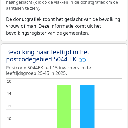
naar geslacht (klik op de vlakken in de donutgrafiek om de
aantallen te zien).
De donutgrafiek toont het geslacht van de bevolking,
vrouw of man. Deze informatie komt uit het
bevolkingsregister van de gemeenten.
Bevolking naar leeftijd in het
postcodegebied 5044 EK
Postcode 5044EK telt 15 inwoners in de
leeftijdsgroep 25-45 in 2025.
16
16
14
14
12
12
10
10