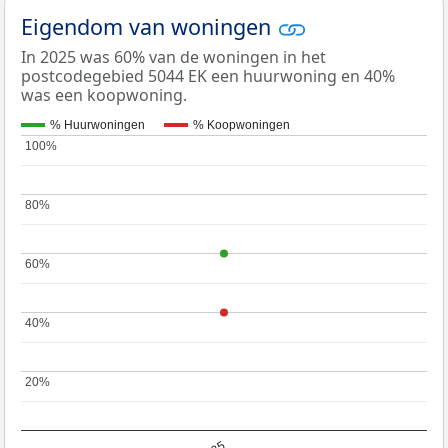
Eigendom van woningen
In 2025 was 60% van de woningen in het
postcodegebied 5044 EK een huurwoning en 40%
was een koopwoning.
% Huurwoningen
% Koopwoningen
100%
100%
80%
80%
60%
60%
40%
40%
20%
20%