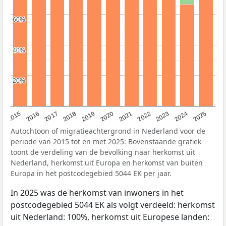
60%
60%
40%
40%
20%
20%
2019
2022
2017
2025
2020
2015
2023
2018
2021
2016
2024
Autochtoon of migratieachtergrond in Nederland voor de
periode van 2015 tot en met 2025: Bovenstaande grafiek
toont de verdeling van de bevolking naar herkomst uit
Nederland, herkomst uit Europa en herkomst van buiten
Europa in het postcodegebied 5044 EK per jaar.
In 2025 was de herkomst van inwoners in het
postcodegebied 5044 EK als volgt verdeeld: herkomst
uit Nederland: 100%, herkomst uit Europese landen: