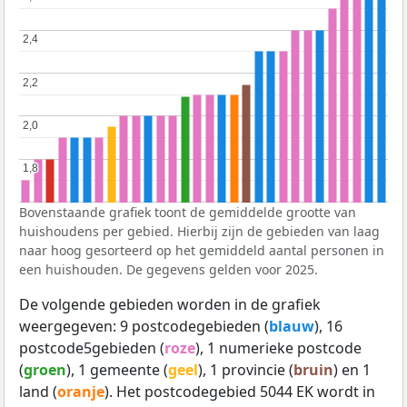
2,4
2,4
2,2
2,2
2,0
2,0
1,8
1,8
Bovenstaande grafiek toont de gemiddelde grootte van
huishoudens per gebied. Hierbij zijn de gebieden van laag
naar hoog gesorteerd op het gemiddeld aantal personen in
een huishouden. De gegevens gelden voor 2025.
De volgende gebieden worden in de grafiek
weergegeven: 9 postcodegebieden (
blauw
), 16
postcode5gebieden (
roze
), 1 numerieke postcode
(
groen
), 1 gemeente (
geel
), 1 provincie (
bruin
) en 1
land (
oranje
). Het postcodegebied 5044 EK wordt in