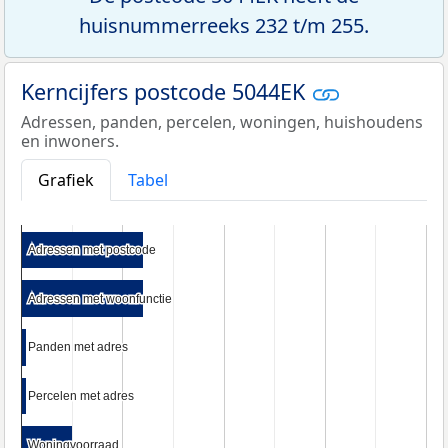
huisnummerreeks 232 t/m 255.
Kerncijfers postcode 5044EK
Adressen, panden, percelen, woningen, huishoudens
en inwoners.
Grafiek
Tabel
Adressen met postcode
Adressen met postcode
Adressen met woonfunctie
Adressen met woonfunctie
Panden met adres
Panden met adres
Percelen met adres
Percelen met adres
Woningvoorraad
Woningvoorraad