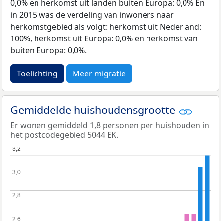
0,0% en herkomst uit landen buiten Europa: 0,0% En
in 2015 was de verdeling van inwoners naar
herkomstgebied als volgt: herkomst uit Nederland:
100%, herkomst uit Europa: 0,0% en herkomst van
buiten Europa: 0,0%.
Toelichting
Meer migratie
Gemiddelde huishoudensgrootte
Er wonen gemiddeld 1,8 personen per huishouden in
het postcodegebied 5044 EK.
3,2
3,2
3,0
3,0
2,8
2,8
2,6
2,6