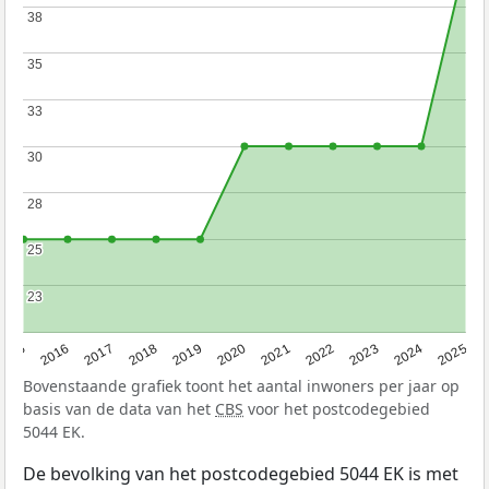
38
38
35
35
33
33
30
30
28
28
25
25
23
23
2015
2016
2017
2018
2019
2020
2021
2022
2023
2024
2025
Bovenstaande grafiek toont het aantal inwoners per jaar op
basis van de data van het
CBS
voor het postcodegebied
5044 EK.
De bevolking van het postcodegebied 5044 EK is met