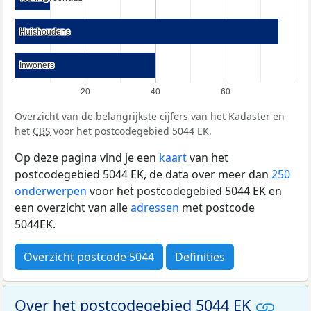
Huishoudens
Huishoudens
Inwoners
Inwoners
20
40
60
Overzicht van de belangrijkste cijfers van het Kadaster en
het
CBS
voor het postcodegebied 5044 EK.
Op deze pagina vind je een
kaart
van het
postcodegebied 5044 EK, de data over meer dan
250
onderwerpen
voor het postcodegebied 5044 EK en
een overzicht van alle
adressen
met postcode
5044EK.
Overzicht postcode 5044
Definities
Over het postcodegebied 5044 EK