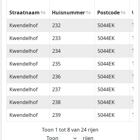
Straatnaam
Huisnummer
Postcode
Wo
Straatnaam
Huisnummer
Postcode
Wo
Kwendelhof
232
5044EK
Til
Kwendelhof
233
5044EK
Til
Kwendelhof
234
5044EK
Til
Kwendelhof
235
5044EK
Til
Kwendelhof
236
5044EK
Til
Kwendelhof
237
5044EK
Til
Kwendelhof
238
5044EK
Til
Kwendelhof
239
5044EK
Til
Toon 1 tot 8 van 24 rijen
Toon
rijen