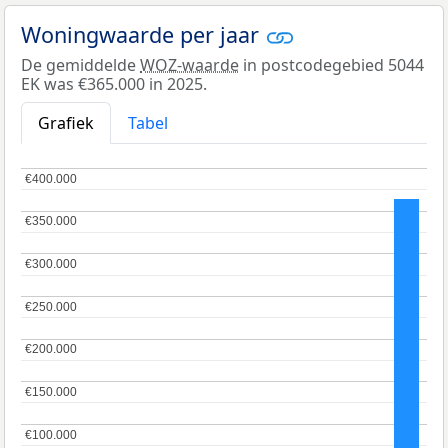
Woningwaarde per jaar
De gemiddelde
WOZ-waarde
in postcodegebied 5044
EK was €365.000 in 2025.
Grafiek
Tabel
€400.000
€400.000
€350.000
€350.000
€300.000
€300.000
€250.000
€250.000
€200.000
€200.000
€150.000
€150.000
€100.000
€100.000