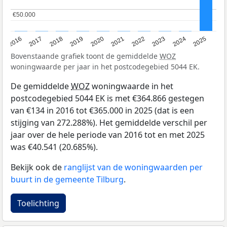
€50.000
€50.000
2016
2017
2018
2019
2020
2021
2022
2023
2024
2025
Bovenstaande grafiek toont de gemiddelde
WOZ
woningwaarde per jaar in het postcodegebied 5044 EK.
De gemiddelde
WOZ
woningwaarde in het
postcodegebied 5044 EK is met €364.866 gestegen
van €134 in 2016 tot €365.000 in 2025 (dat is een
stijging van 272.288%). Het gemiddelde verschil per
jaar over de hele periode van 2016 tot en met 2025
was €40.541 (20.685%).
Bekijk ook de
ranglijst van de woningwaarden per
buurt in de gemeente Tilburg
.
Toelichting