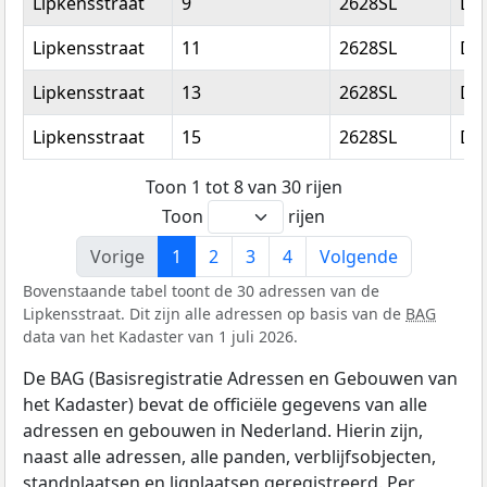
Lipkensstraat
9
2628SL
Del
Lipkensstraat
11
2628SL
Del
Lipkensstraat
13
2628SL
Del
Lipkensstraat
15
2628SL
Del
Toon 1 tot 8 van 30 rijen
Toon
rijen
Vorige
1
2
3
4
Volgende
Bovenstaande tabel toont de 30 adressen van de
Lipkensstraat. Dit zijn alle adressen op basis van de
BAG
data van het Kadaster van 1 juli 2026.
De BAG (Basisregistratie Adressen en Gebouwen van
het Kadaster) bevat de officiële gegevens van alle
adressen en gebouwen in Nederland. Hierin zijn,
naast alle adressen, alle panden, verblijfsobjecten,
standplaatsen en ligplaatsen geregistreerd. Per