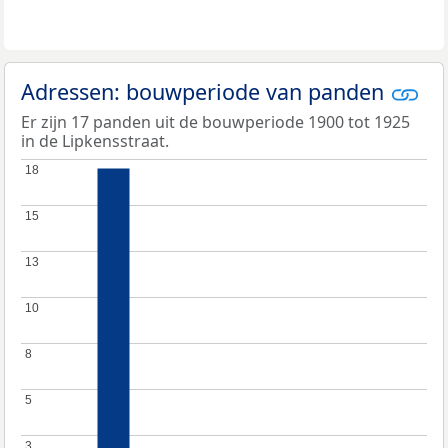
Adressen: bouwperiode van panden
Er zijn 17 panden uit de bouwperiode 1900 tot 1925
in de Lipkensstraat.
18
18
15
15
13
13
10
10
8
8
5
5
3
3