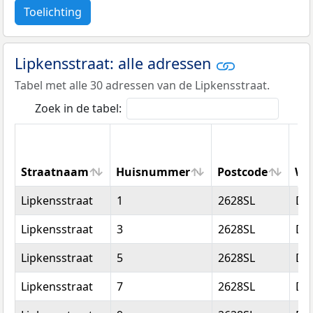
Toelichting
Lipkensstraat: alle adressen
Tabel met alle 30 adressen van de Lipkensstraat.
Zoek in de tabel:
Straatnaam
Huisnummer
Postcode
Wo
Straatnaam
Huisnummer
Postcode
Wo
Lipkensstraat
1
2628SL
Del
Lipkensstraat
3
2628SL
Del
Lipkensstraat
5
2628SL
Del
Lipkensstraat
7
2628SL
Del