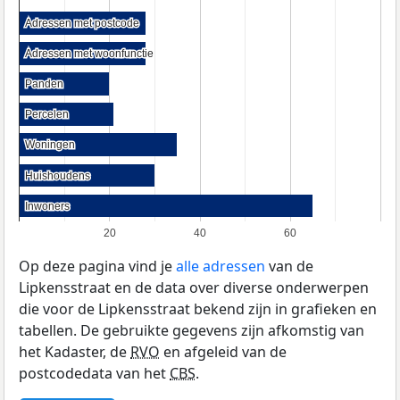
Adressen met postcode
Adressen met postcode
Adressen met woonfunctie
Adressen met woonfunctie
Panden
Panden
Percelen
Percelen
Woningen
Woningen
Huishoudens
Huishoudens
Inwoners
Inwoners
20
40
60
Op deze pagina vind je
alle adressen
van de
Lipkensstraat en de data over diverse onderwerpen
die voor de Lipkensstraat bekend zijn in grafieken en
tabellen. De gebruikte gegevens zijn afkomstig van
het Kadaster, de
RVO
en afgeleid van de
postcodedata van het
CBS
.