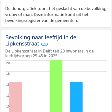
De donutgrafiek toont het geslacht van de bevolking,
vrouw of man. Deze informatie komt uit het
bevolkingsregister van de gemeenten.
Bevolking naar leeftijd in de
Lipkensstraat
De Lipkensstraat in Delft telt 20 inwoners in de
leeftijdsgroep 25-45 in 2025.
20
20
18
18
15
15
13
13
10
10