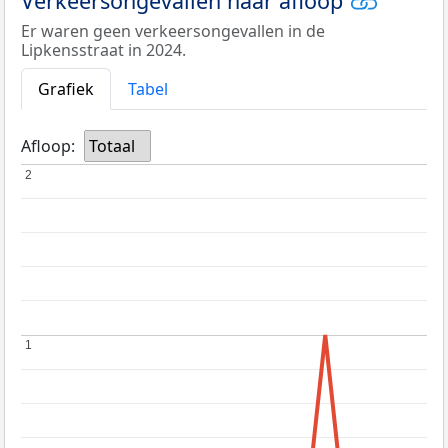
Verkeersongevallen naar afloop
Er waren geen verkeersongevallen in de
Lipkensstraat in 2024.
Grafiek
Tabel
Afloop:
Totaal
2
2
1
1