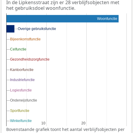
In de Lipkensstraat zijn er 28 verblijfsobjecten met
het gebruiksdoel woonfunctie.
Woonfunctie
Overige gebruiksfunctie
Overige gebruiksfunctie
Bijeenkomstfunctie
Bijeenkomstfunctie
Celfunctie
Celfunctie
Gezondheidszorgfunctie
Gezondheidszorgfunctie
Kantoorfunctie
Kantoorfunctie
Industriefunctie
Industriefunctie
Logiesfunctie
Logiesfunctie
Onderwijsfunctie
Onderwijsfunctie
Sportfunctie
Sportfunctie
Winkelfunctie
Winkelfunctie
10
10
20
20
Bovenstaande grafiek toont het aantal verblijfsobjecten per