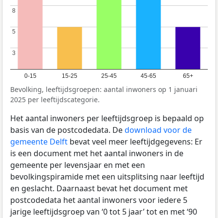
8
8
5
5
3
3
0-15
15-25
25-45
45-65
65+
Bevolking, leeftijdsgroepen: aantal inwoners op 1 januari
2025 per leeftijdscategorie.
Het aantal inwoners per leeftijdsgroep is bepaald op
basis van de postcodedata. De
download voor de
gemeente Delft
bevat veel meer leeftijdgegevens: Er
is een document met het aantal inwoners in de
gemeente per levensjaar en met een
bevolkingspiramide met een uitsplitsing naar leeftijd
en geslacht. Daarnaast bevat het document met
postcodedata het aantal inwoners voor iedere 5
jarige leeftijdsgroep van ‘0 tot 5 jaar’ tot en met ‘90