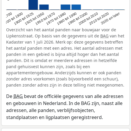
1950 tot 1970
1990 tot 2000
1900 tot 1925
2020 en later
1970 tot 1980
oor 1700
2000 tot 2010
1925 tot 1950
1980 tot 1990
1700 tot 1900
2010 tot 2020
Overzicht van het aantal panden naar bouwjaar voor de
Lipkensstraat. Op basis van de gegevens uit de
BAG
van het
Kadaster van 1 juli 2026. Merk op: deze gegevens betreffen
het aantal panden met een adres. Het aantal adressen met
panden in een gebied is bijna altijd hoger dan het aantal
panden. Dit is omdat er meerdere adressen in hetzelfde
pand gehuisvest kunnen zijn, zoals bij een
appartementengebouw. Anderzijds kunnen er ook panden
zonder adres voorkomen (zoals bijvoorbeeld een schuur),
panden zonder adres zijn in deze telling niet meegenomen.
De
BAG
bevat de officiële gegevens van alle adressen
en gebouwen in Nederland. In de BAG zijn, naast alle
adressen, alle panden, verblijfsobjecten,
standplaatsen en ligplaatsen geregistreerd.