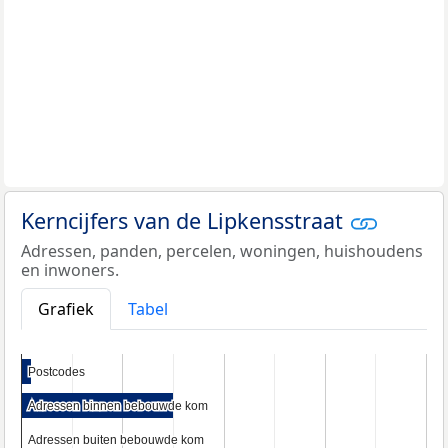
Kerncijfers van de Lipkensstraat
Adressen, panden, percelen, woningen, huishoudens
en inwoners.
Grafiek
Tabel
Postcodes
Postcodes
Adressen binnen bebouwde kom
Adressen binnen bebouwde kom
Adressen buiten bebouwde kom
Adressen buiten bebouwde kom